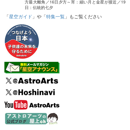
方最大離角／16日夕方～宵：細い月と金星が接近／19
日：伝統的七夕
「
星空ガイド
」や「
特集一覧
」もご覧ください