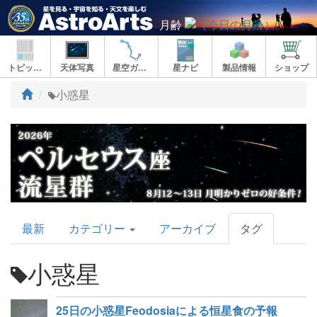
月齢
トピックス
天体写真
星空ガイド
星ナビ
製品情報
ショップ
ト
小惑星
ッ
プ
AstroArts
最新
カテゴリー
アーカイブ
タグ
Topics
小惑星
25日の小惑星Feodosiaによる恒星食の予報