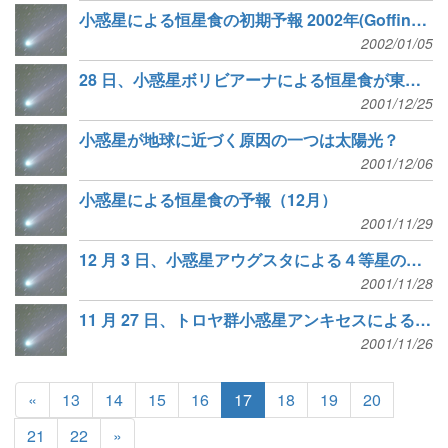
小惑星による恒星食の初期予報 2002年(Goffin予報)
2002/01/05
28 日、小惑星ボリビアーナによる恒星食が東北・北陸で見られる!
2001/12/25
小惑星が地球に近づく原因の一つは太陽光？
2001/12/06
小惑星による恒星食の予報（12月）
2001/11/29
12 月 3 日、小惑星アウグスタによる４等星の食が西日本で見られる!
2001/11/28
11 月 27 日、トロヤ群小惑星アンキセスによる恒星食が見られる!
2001/11/26
«
13
14
15
16
17
18
19
20
21
22
»