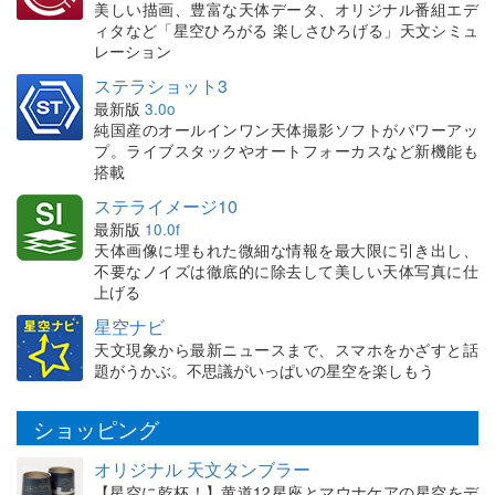
美しい描画、豊富な天体データ、オリジナル番組エデ
ィタなど「星空ひろがる 楽しさひろげる」天文シミュ
レーション
ステラショット3
最新版
3.0o
純国産のオールインワン天体撮影ソフトがパワーアッ
プ。ライブスタックやオートフォーカスなど新機能も
搭載
ステライメージ10
最新版
10.0f
天体画像に埋もれた微細な情報を最大限に引き出し、
不要なノイズは徹底的に除去して美しい天体写真に仕
上げる
星空ナビ
天文現象から最新ニュースまで、スマホをかざすと話
題がうかぶ。不思議がいっぱいの星空を楽しもう
ショッピング
オリジナル 天文タンブラー
【星空に乾杯！】黄道12星座とマウナケアの星空をデ