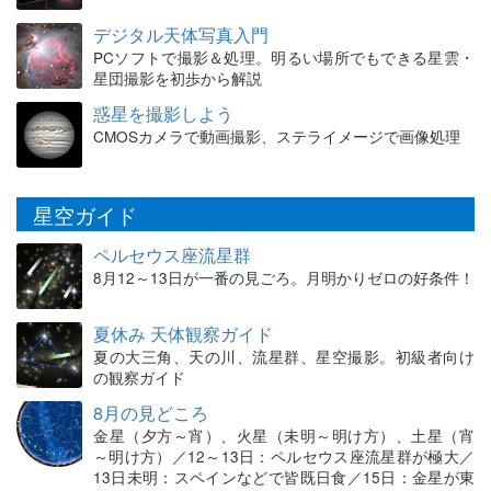
デジタル天体写真入門
PCソフトで撮影＆処理。明るい場所でもできる星雲・
星団撮影を初歩から解説
惑星を撮影しよう
CMOSカメラで動画撮影、ステライメージで画像処理
星空ガイド
ペルセウス座流星群
8月12～13日が一番の見ごろ。月明かりゼロの好条件！
夏休み 天体観察ガイド
夏の大三角、天の川、流星群、星空撮影。初級者向け
の観察ガイド
8月の見どころ
金星（夕方～宵）、火星（未明～明け方）、土星（宵
～明け方）／12～13日：ペルセウス座流星群が極大／
13日未明：スペインなどで皆既日食／15日：金星が東