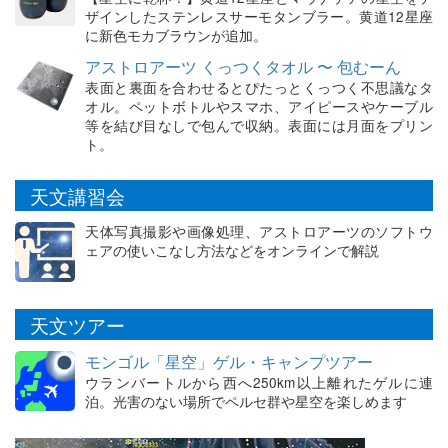
ザインしたステンレスサーモタンブラー。黄道12星座
に新色モカブラウンが追加。
アストロアーツ くっつくタオル 〜 包むーん
表面と裏面を合わせるとぴたっとくっつく不思議なタ
オル。ペットボトルやスマホ、アイピースやケーブル
等を結び目なしで包んで収納。表面には月面をプリン
ト。
天文講習会
天体写真撮影や画像処理、アストロアーツのソフトウ
ェアの使いこなし方法などをオンラインで解説
天文ツアー
モンゴル「星空」ゲル・キャンプツアー
ウランバートルから西へ250km以上離れたゲルに連
泊。光害のない場所でペルセ群や星空を楽しめます