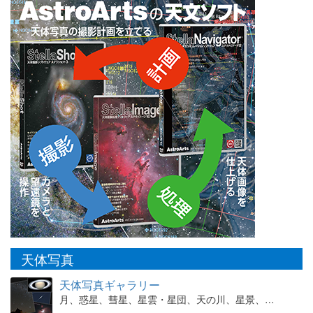
天体写真
天体写真ギャラリー
月、惑星、彗星、星雲・星団、天の川、星景、…