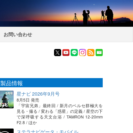
お問い合わせ
製品情報
星ナビ 2026年9月号
8月5日 発売
「宇宙兄弟」最終回 / 新月のペルセ群極大を
見る・撮る / 変わる「惑星」の定義 / 星空の下
で深呼吸する天文台浴 / TAMRON 12-20mm
F2.8 / ほか
ステラナビゲータ・モバイル