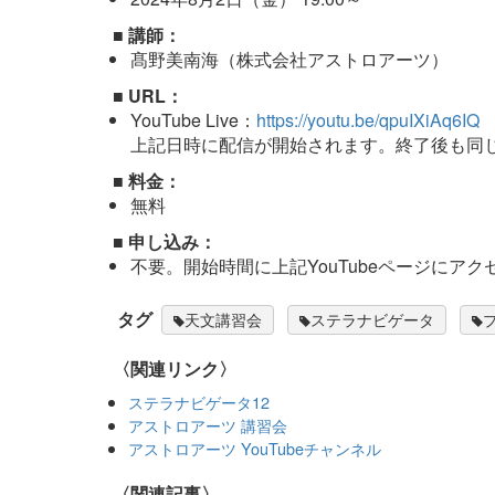
■ 講師：
髙野美南海（株式会社アストロアーツ）
■ URL：
YouTube Live：
https://youtu.be/qpuIXiAq6IQ
上記日時に配信が開始されます。終了後も同じ
■ 料金：
無料
■ 申し込み：
不要。開始時間に上記YouTubeページにア
タグ
天文講習会
ステラナビゲータ
〈関連リンク〉
ステラナビゲータ12
アストロアーツ 講習会
アストロアーツ YouTubeチャンネル
関連記事