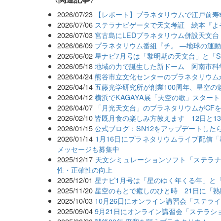
2026/07/23
【レポート】プラネタリウムで江戸前寿
2026/07/06
ステラナビゲータで天文考証 絵本『よ
2026/07/03
宮古島にLEDプラネタリウム併設天文台「M
2026/06/09
プラネタリウム番組『チ。 ―地球の運
2026/06/02
星ナビ7月号は「黎明期の天文台」と「Seest
2026/05/18
地域の力で誕生した新ドーム 阿南市科
2026/04/24
熊谷市立文化センターのプラネタリウム
2026/04/14
五藤光学研究所が創業100周年、星空の
2026/04/12
横浜でKAGAYA展「天空の歌」スタート
2026/04/07
「月光天文台」のプラネタリウムがCF
2026/02/10
皆既月食の楽しみ方教えます 12日と1
2026/01/15
公式ブログ：SN12をアップデートした
2026/01/14
1月16日にプラネタリウムライブ配信「
メッセージも募集中
2025/12/17
天文シミュレーションソフト「ステラナビ
性・正確性の向上
2025/12/01
星ナビ1月号は「星のゆく年くる年」と「
2025/11/20
星空のもとで癒しのひと時 21日に「熟睡
2025/10/03
10月26日にオンライン講習会「ステライ
2025/09/04
9月21日にオンライン講習会「ステラ