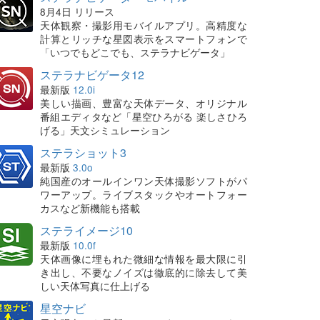
8月4日 リリース
天体観察・撮影用モバイルアプリ。高精度な
計算とリッチな星図表示をスマートフォンで
「いつでもどこでも、ステラナビゲータ」
ステラナビゲータ12
最新版
12.0i
美しい描画、豊富な天体データ、オリジナル
番組エディタなど「星空ひろがる 楽しさひろ
げる」天文シミュレーション
ステラショット3
最新版
3.0o
純国産のオールインワン天体撮影ソフトがパ
ワーアップ。ライブスタックやオートフォー
カスなど新機能も搭載
ステライメージ10
最新版
10.0f
天体画像に埋もれた微細な情報を最大限に引
き出し、不要なノイズは徹底的に除去して美
しい天体写真に仕上げる
星空ナビ