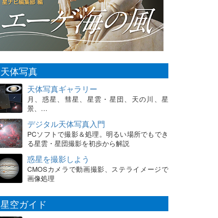
天体写真
天体写真ギャラリー
月、惑星、彗星、星雲・星団、天の川、星
景、…
デジタル天体写真入門
PCソフトで撮影＆処理。明るい場所でもでき
る星雲・星団撮影を初歩から解説
惑星を撮影しよう
CMOSカメラで動画撮影、ステライメージで
画像処理
星空ガイド