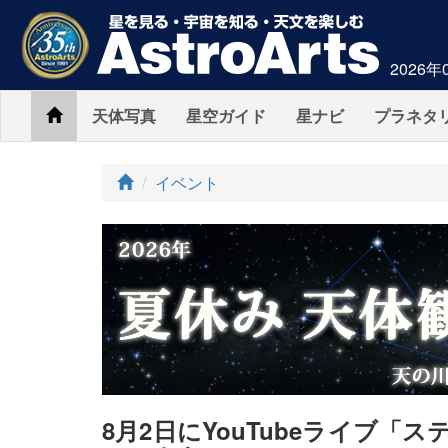
2026年
Home
天体写真
星空ガイド
星ナビ
プラネタ
ト
イベント
ッ
プ
8月2日にYouTubeライブ