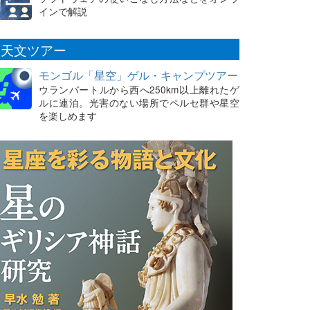
インで解説
天文ツアー
モンゴル「星空」ゲル・キャンプツアー
ウランバートルから西へ250km以上離れたゲ
ルに連泊。光害のない場所でペルセ群や星空
を楽しめます