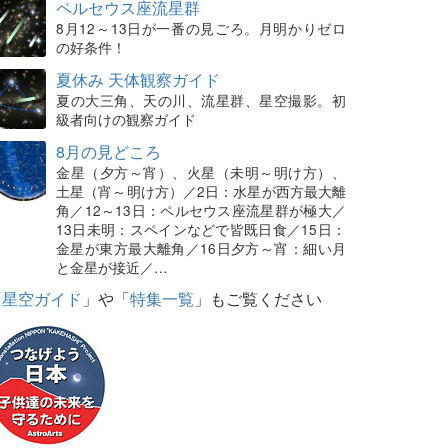
ペルセウス座流星群
8月12～13日が一番の見ごろ。月明かりゼロ
の好条件！
夏休み 天体観察ガイド
夏の大三角、天の川、流星群、星空撮影。初
級者向けの観察ガイド
8月の見どころ
金星（夕方～宵）、火星（未明～明け方）、
土星（宵～明け方）／2日：水星が西方最大離
角／12～13日：ペルセウス座流星群が極大／
13日未明：スペインなどで皆既日食／15日：
金星が東方最大離角／16日夕方～宵：細い月
と金星が接近／…
「
星空ガイド
」や「
特集一覧
」もご覧ください