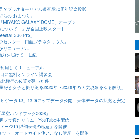
司？プラネターリアム銀河座30周年記念投影
ぞらの おまつり』
IYAKO GALAXY-DOME」オープン
動について―』が全国上映スタート
ar S30 Pro」
学センター「日亜プラネタリウム」
がリニューアル
魅力を届けて一世紀
を利用してリニューアル
3日に無料オンライン講習会
ら北極星の位置が違った件
星好き女子と振り返る2025年・2026年の天文現象をゆる解説」
ゲータ12」12.0iアップデータ公開 天体データの拡充と安定
星空ハンドブック2026」
プラ寝たリウム」YouTube生配信
メージ10 階調表現の極意」を開催
ショット オートガイド使いこなし講座」を開催