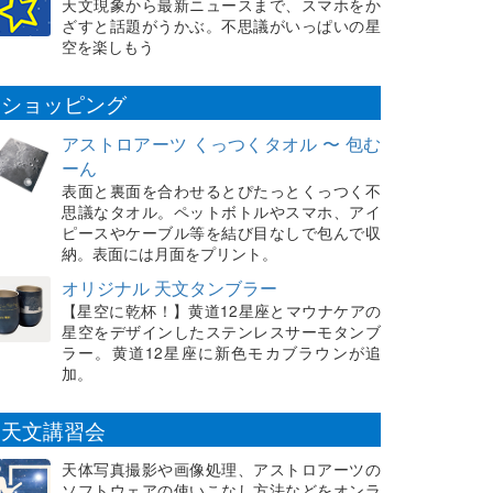
天文現象から最新ニュースまで、スマホをか
ざすと話題がうかぶ。不思議がいっぱいの星
空を楽しもう
ショッピング
アストロアーツ くっつくタオル 〜 包む
ーん
表面と裏面を合わせるとぴたっとくっつく不
思議なタオル。ペットボトルやスマホ、アイ
ピースやケーブル等を結び目なしで包んで収
納。表面には月面をプリント。
オリジナル 天文タンブラー
【星空に乾杯！】黄道12星座とマウナケアの
星空をデザインしたステンレスサーモタンブ
ラー。黄道12星座に新色モカブラウンが追
加。
天文講習会
天体写真撮影や画像処理、アストロアーツの
ソフトウェアの使いこなし方法などをオンラ