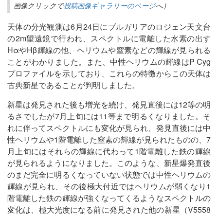
画像クリックで
投稿画像ギャラリーのページ
へ）
天体の分光観測は6月24日にブルガリアのロジェン天文台
の2m望遠鏡で行われ、スペクトルに電離した水素の出す
HαやHβ輝線の他、ヘリウムや窒素などの輝線が見られる
ことがわかりました。また、中性ヘリウムの輝線はP Cyg
プロファイルを示しており、これらの特徴からこの天体は
古典新星であることが判明しました。
新星は発見された後も増光を続け、発見直後には12等の明
るさでしたが7月上旬には11等まで明るくなりました。そ
れに伴ってスペクトルにも変化が見られ、発見直後には中
性ヘリウムや1階電離した窒素の輝線が見られたものの、7
月上旬にはそれらの輝線に代わって1階電離した鉄の輝線
が見られるようになりました。このような、新星爆発直後
のまだ完全に明るくなっていない状態では中性ヘリウムの
輝線が見られ、その後極大付近ではヘリウムが弱くなり1
階電離した鉄の輝線が強くなってくるようなスペクトルの
変化は、極大光度になる前に発見された他の新星（V5558