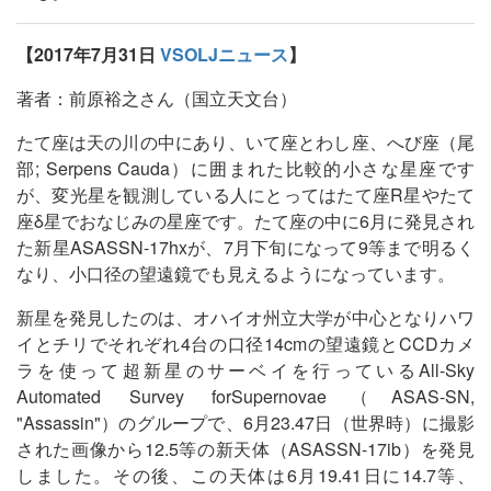
【2017年7月31日
VSOLJニュース
】
著者：前原裕之さん（国立天文台）
たて座は天の川の中にあり、いて座とわし座、へび座（尾
部; Serpens Cauda）に囲まれた比較的小さな星座です
が、変光星を観測している人にとってはたて座R星やたて
座δ星でおなじみの星座です。たて座の中に6月に発見され
た新星ASASSN-17hxが、7月下旬になって9等まで明るく
なり、小口径の望遠鏡でも見えるようになっています。
新星を発見したのは、オハイオ州立大学が中心となりハワ
イとチリでそれぞれ4台の口径14cmの望遠鏡とCCDカメ
ラを使って超新星のサーベイを行っているAll-Sky
Automated Survey forSupernovae（ASAS-SN,
"Assassin"）のグループで、6月23.47日（世界時）に撮影
された画像から12.5等の新天体（ASASSN-17ib）を発見
しました。その後、この天体は6月19.41日に14.7等、