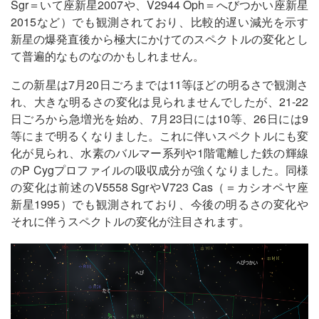
Sgr＝いて座新星2007や、V2944 Oph＝へびつかい座新星
2015など）でも観測されており、比較的遅い減光を示す
新星の爆発直後から極大にかけてのスペクトルの変化とし
て普遍的なものなのかもしれません。
この新星は7月20日ごろまでは11等ほどの明るさで観測さ
れ、大きな明るさの変化は見られませんでしたが、21-22
日ごろから急増光を始め、7月23日には10等、26日には9
等にまで明るくなりました。これに伴いスペクトルにも変
化が見られ、水素のバルマー系列や1階電離した鉄の輝線
のP Cygプロファイルの吸収成分が強くなりました。同様
の変化は前述のV5558 SgrやV723 Cas（＝カシオペヤ座
新星1995）でも観測されており、今後の明るさの変化や
それに伴うスペクトルの変化が注目されます。