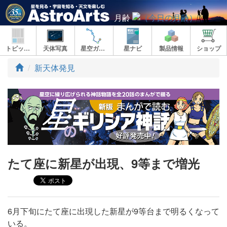
月齢
トピックス
天体写真
星空ガイド
星ナビ
製品情報
ショップ
ト
新天体発見
ッ
プ
たて座に新星が出現、9等まで増光
6月下旬にたて座に出現した新星が9等台まで明るくなって
いる。