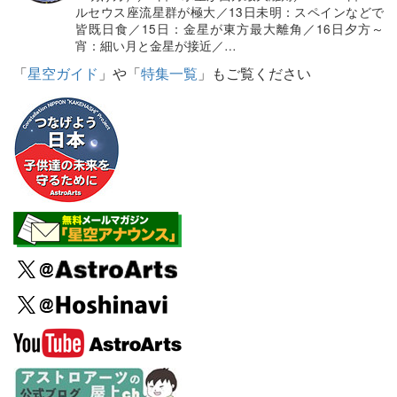
ルセウス座流星群が極大／13日未明：スペインなどで
皆既日食／15日：金星が東方最大離角／16日夕方～
宵：細い月と金星が接近／…
「
星空ガイド
」や「
特集一覧
」もご覧ください