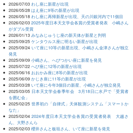
2026/07/03
わし座に新星が出現
2026/05/28
はえ座に9等の新星が出現
2026/05/18
わし座に再帰新星が出現、天の川銀河内で11個目
2026/02/03
2025年度日本天文学会各賞の受賞者発表 小嶋さん
がダブル受賞
2026/01/13
みなみじゅうじ座の新天体が新星と判明
2025/09/25
ケンタウルス座に明るい新星が出現
2025/09/24
いて座に10等の新星出現、小嶋さん金津さんが独立
発見
2025/09/09
小嶋さん、へびつかい座に新星を発見
2025/07/22
へび座に12等の新星が出現
2025/06/16
おおかみ座に8等の新星が出現
2025/06/09
かじき座に11等の新星が出現
2025/03/28
いて座に今年3個目の新星、小嶋さんが独立発見
2025/03/05
日本天文学会春季年会 3月18日に水戸で「受賞者
を囲む会」
2025/02/25
世界初の「自律式」天体観測システム「スマートか
なた」
2025/02/04
2024年度日本天文学会各賞の受賞者発表 大越さ
ん、大野さんら
2025/02/03
櫻井さんと板垣さん、いて座に新星を発見