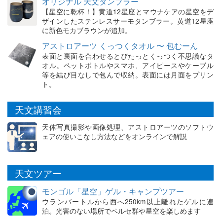
オリジナル 天文タンブラー
【星空に乾杯！】黄道12星座とマウナケアの星空をデ
ザインしたステンレスサーモタンブラー。黄道12星座
に新色モカブラウンが追加。
アストロアーツ くっつくタオル 〜 包むーん
表面と裏面を合わせるとぴたっとくっつく不思議なタ
オル。ペットボトルやスマホ、アイピースやケーブル
等を結び目なしで包んで収納。表面には月面をプリン
ト。
天文講習会
天体写真撮影や画像処理、アストロアーツのソフトウ
ェアの使いこなし方法などをオンラインで解説
天文ツアー
モンゴル「星空」ゲル・キャンプツアー
ウランバートルから西へ250km以上離れたゲルに連
泊。光害のない場所でペルセ群や星空を楽しめます