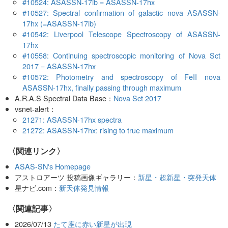
#10524: ASASSN-17ib = ASASSN-17hx
#10527: Spectral confirmation of galactic nova ASASSN-
17hx (=ASASSN-17ib)
#10542: Liverpool Telescope Spectroscopy of ASASSN-
17hx
#10558: Continuing spectroscopic monitoring of Nova Sct
2017 = ASASSN-17hx
#10572: Photometry and spectroscopy of FeII nova
ASASSN-17hx, finally passing through maximum
A.R.A.S Spectral Data Base：
Nova Sct 2017
vsnet-alert：
21271: ASASSN-17hx spectra
21272: ASASSN-17hx: rising to true maximum
〈関連リンク〉
ASAS-SN's Homepage
アストロアーツ 投稿画像ギャラリー：
新星・超新星・突発天体
星ナビ.com：
新天体発見情報
関連記事
2026/07/13
たて座に赤い新星が出現