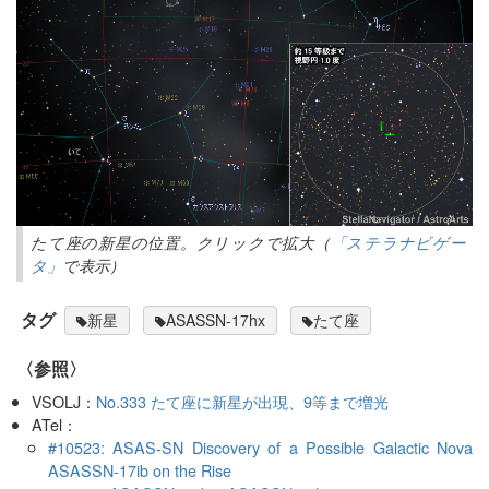
たて座の新星の位置。クリックで拡大（
「ステラナビゲー
タ」
で表示）
タグ
新星
ASASSN-17hx
たて座
〈参照〉
VSOLJ：
No.333 たて座に新星が出現、9等まで増光
ATel：
#10523: ASAS-SN Discovery of a Possible Galactic Nova
ASASSN-17ib on the Rise