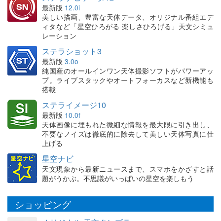
最新版
12.0i
美しい描画、豊富な天体データ、オリジナル番組エデ
ィタなど「星空ひろがる 楽しさひろげる」天文シミュ
レーション
ステラショット3
最新版
3.0o
純国産のオールインワン天体撮影ソフトがパワーアッ
プ。ライブスタックやオートフォーカスなど新機能も
搭載
ステライメージ10
最新版
10.0f
天体画像に埋もれた微細な情報を最大限に引き出し、
不要なノイズは徹底的に除去して美しい天体写真に仕
上げる
星空ナビ
天文現象から最新ニュースまで、スマホをかざすと話
題がうかぶ。不思議がいっぱいの星空を楽しもう
ショッピング