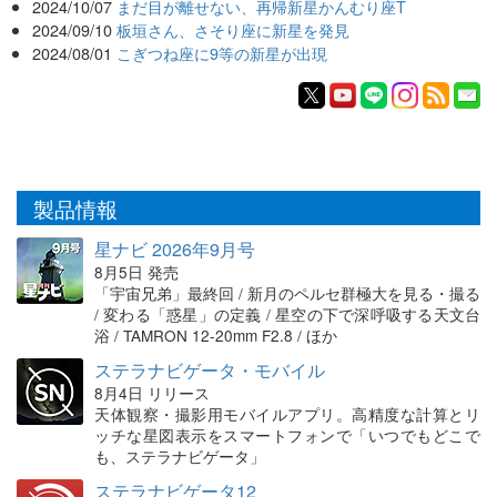
2024/10/07
まだ目が離せない、再帰新星かんむり座T
2024/09/10
板垣さん、さそり座に新星を発見
2024/08/01
こぎつね座に9等の新星が出現
製品情報
星ナビ 2026年9月号
8月5日 発売
「宇宙兄弟」最終回 / 新月のペルセ群極大を見る・撮る
/ 変わる「惑星」の定義 / 星空の下で深呼吸する天文台
浴 / TAMRON 12-20mm F2.8 / ほか
ステラナビゲータ・モバイル
8月4日 リリース
天体観察・撮影用モバイルアプリ。高精度な計算とリ
ッチな星図表示をスマートフォンで「いつでもどこで
も、ステラナビゲータ」
ステラナビゲータ12