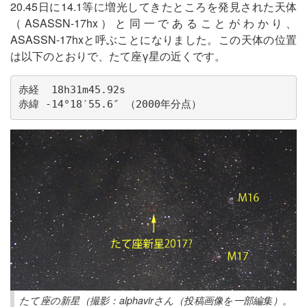
20.45日に14.1等に増光してきたところを発見された天体
（ASASSN-17hx）と同一であることがわかり、
ASASSN-17hxと呼ぶことになりました。この天体の位置
は以下のとおりで、たて座γ星の近くです。
赤経  18h31m45.92s

赤緯 -14°18′55.6″ （2000年分点）
たて座の新星（撮影：alphavirさん（投稿画像を一部編集）。