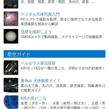
月、惑星、彗星、星雲・星団、天の川、星景、…
デジタル天体写真入門
PCソフトで撮影＆処理。明るい場所でもできる星雲・
星団撮影を初歩から解説
惑星を撮影しよう
CMOSカメラで動画撮影、ステライメージで画像処理
星空ガイド
ペルセウス座流星群
8月12～13日が一番の見ごろ。月明かりゼロの好条件！
夏休み 天体観察ガイド
夏の大三角、天の川、流星群、星空撮影。初級者向け
の観察ガイド
8月の見どころ
金星（夕方～宵）、火星（未明～明け方）、土星（宵
～明け方）／2日：水星が西方最大離角／12～13日：ペ