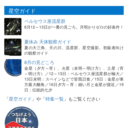
星空ガイド
ペルセウス座流星群
8月12～13日が一番の見ごろ。月明かりゼロの好条件！
夏休み 天体観察ガイド
夏の大三角、天の川、流星群、星空撮影。初級者向け
の観察ガイド
8月の見どころ
金星（夕方～宵）、火星（未明～明け方）、土星（宵
～明け方）／12～13日：ペルセウス座流星群が極大／
13日未明：スペインなどで皆既日食／15日：金星が東
方最大離角／16日夕方～宵：細い月と金星が接近／19
日：伝統的七夕
「
星空ガイド
」や「
特集一覧
」もご覧ください