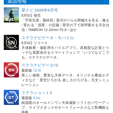
製品情報
星ナビ 2026年9月号
8月5日 発売
「宇宙兄弟」最終回 / 新月のペルセ群極大を見る・撮る
/ 変わる「惑星」の定義 / 星空の下で深呼吸する天文台
浴 / TAMRON 12-20mm F2.8 / ほか
ステラナビゲータ・モバイル
8月4日 リリース
天体観察・撮影用モバイルアプリ。高精度な計算とリ
ッチな星図表示をスマートフォンで「いつでもどこで
も、ステラナビゲータ」
ステラナビゲータ12
最新版
12.0i
美しい描画、豊富な天体データ、オリジナル番組エデ
ィタなど「星空ひろがる 楽しさひろげる」天文シミュ
レーション
ステラショット3
最新版
3.0o
純国産のオールインワン天体撮影ソフトがパワーアッ
プ。ライブスタックやオートフォーカスなど新機能も
搭載