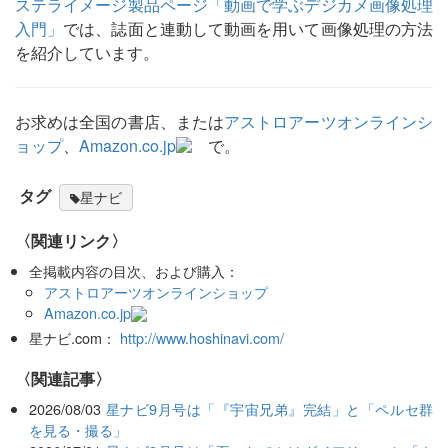
ステライメージ製品ページ「動画で学ぶデジカメ画像処理
入門」
では、誌面と連動して動画を用いて画像処理の方法
を紹介しています。
お求めは全国の書店、または
アストロアーツオンラインシ
ョップ
、
Amazon.co.jp
で。
タグ
星ナビ
〈関連リンク〉
全掲載内容の目次、および購入：
アストロアーツオンラインショップ
Amazon.co.jp
星ナビ.com：
http://www.hoshinavi.com/
関連記事
2026/08/03
星ナビ9月号は「『宇宙兄弟』完結」と「ペルセ群
を見る・撮る」