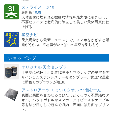
ステライメージ10
最新版
10.0f
天体画像に埋もれた微細な情報を最大限に引き出し、
不要なノイズは徹底的に除去して美しい天体写真に仕
上げる
星空ナビ
天文現象から最新ニュースまで、スマホをかざすと話
題がうかぶ。不思議がいっぱいの星空を楽しもう
ショッピング
オリジナル 天文タンブラー
【星空に乾杯！】黄道12星座とマウナケアの星空をデ
ザインしたステンレスサーモタンブラー。黄道12星座
に新色モカブラウンが追加。
アストロアーツ くっつくタオル 〜 包むーん
表面と裏面を合わせるとぴたっとくっつく不思議なタ
オル。ペットボトルやスマホ、アイピースやケーブル
等を結び目なしで包んで収納。表面には月面をプリン
ト。