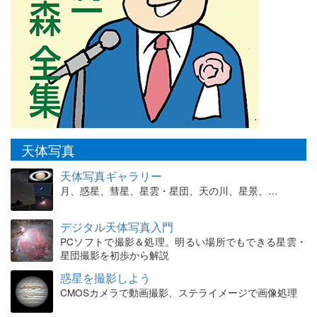
天体写真
天体写真ギャラリー
月、惑星、彗星、星雲・星団、天の川、星景、…
デジタル天体写真入門
PCソフトで撮影＆処理。明るい場所でもできる星雲・
星団撮影を初歩から解説
惑星を撮影しよう
CMOSカメラで動画撮影、ステライメージで画像処理