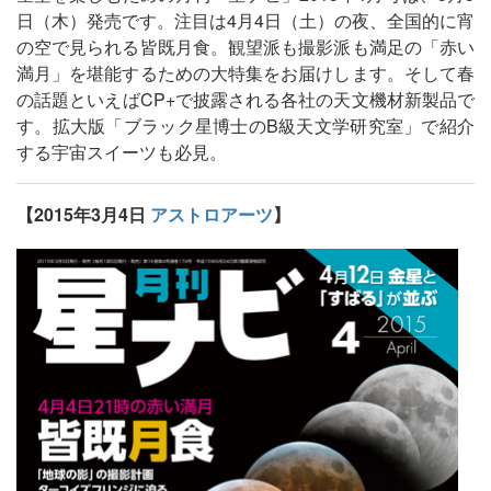
日（木）発売です。注目は4月4日（土）の夜、全国的に宵
の空で見られる皆既月食。観望派も撮影派も満足の「赤い
満月」を堪能するための大特集をお届けします。そして春
の話題といえばCP+で披露される各社の天文機材新製品で
す。拡大版「ブラック星博士のB級天文学研究室」で紹介
する宇宙スイーツも必見。
【2015年3月4日
アストロアーツ
】