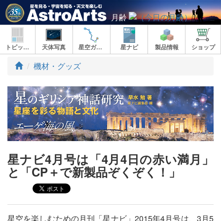
月齢
トピックス
天体写真
星空ガイド
星ナビ
製品情報
ショップ
ト
機材・グッズ
ッ
プ
星ナビ4月号は「4月4日の赤い満月」
と「CP＋で新製品ぞくぞく！」
星空を楽しむための月刊「星ナビ」2015年4月号は、3月5