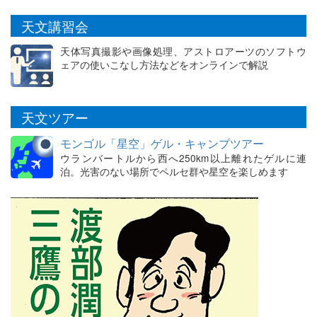
天文講習会
天体写真撮影や画像処理、アストロアーツのソフトウ
ェアの使いこなし方法などをオンラインで解説
天文ツアー
モンゴル「星空」ゲル・キャンプツアー
ウランバートルから西へ250km以上離れたゲルに連
泊。光害のない場所でペルセ群や星空を楽しめます