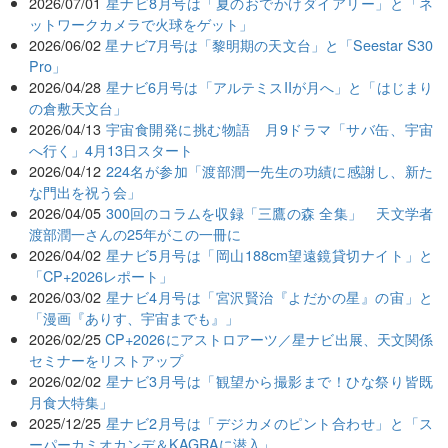
2026/07/01
星ナビ8月号は「夏のおでかけダイアリー」と「ネ
ットワークカメラで火球をゲット」
2026/06/02
星ナビ7月号は「黎明期の天文台」と「Seestar S30
Pro」
2026/04/28
星ナビ6月号は「アルテミスIIが月へ」と「はじまり
の倉敷天文台」
2026/04/13
宇宙食開発に挑む物語 月9ドラマ「サバ缶、宇宙
へ行く」4月13日スタート
2026/04/12
224名が参加「渡部潤一先生の功績に感謝し、新た
な門出を祝う会」
2026/04/05
300回のコラムを収録「三鷹の森 全集」 天文学者
渡部潤一さんの25年がこの一冊に
2026/04/02
星ナビ5月号は「岡山188cm望遠鏡貸切ナイト」と
「CP+2026レポート」
2026/03/02
星ナビ4月号は「宮沢賢治『よだかの星』の宙」と
「漫画『ありす、宇宙までも』」
2026/02/25
CP+2026にアストロアーツ／星ナビ出展、天文関係
セミナーをリストアップ
2026/02/02
星ナビ3月号は「観望から撮影まで！ひな祭り皆既
月食大特集」
2025/12/25
星ナビ2月号は「デジカメのピント合わせ」と「ス
ーパーカミオカンデ＆KAGRAに潜入」