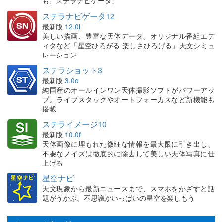
も、ステラナビゲータ」
ステラナビゲータ12
最新版
12.0i
美しい描画、豊富な天体データ、オリジナル番組エデ
ィタなど「星空ひろがる 楽しさひろげる」天文シミュ
レーション
ステラショット3
最新版
3.0o
純国産のオールインワン天体撮影ソフトがパワーアッ
プ。ライブスタックやオートフォーカスなど新機能も
搭載
ステライメージ10
最新版
10.0f
天体画像に埋もれた微細な情報を最大限に引き出し、
不要なノイズは徹底的に除去して美しい天体写真に仕
上げる
星空ナビ
天文現象から最新ニュースまで、スマホをかざすと話
題がうかぶ。不思議がいっぱいの星空を楽しもう