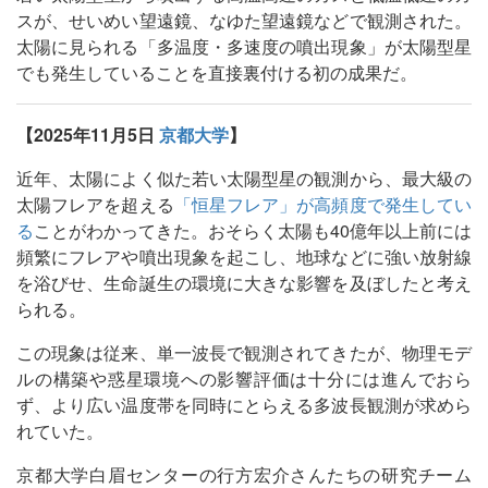
スが、せいめい望遠鏡、なゆた望遠鏡などで観測された。
太陽に見られる「多温度・多速度の噴出現象」が太陽型星
でも発生していることを直接裏付ける初の成果だ。
【2025年11月5日
京都大学
】
近年、太陽によく似た若い太陽型星の観測から、最大級の
太陽フレアを超える
「恒星フレア」が高頻度で発生してい
る
ことがわかってきた。おそらく太陽も40億年以上前には
頻繁にフレアや噴出現象を起こし、地球などに強い放射線
を浴びせ、生命誕生の環境に大きな影響を及ぼしたと考え
られる。
この現象は従来、単一波長で観測されてきたが、物理モデ
ルの構築や惑星環境への影響評価は十分には進んでおら
ず、より広い温度帯を同時にとらえる多波長観測が求めら
れていた。
京都大学白眉センターの行方宏介さんたちの研究チーム