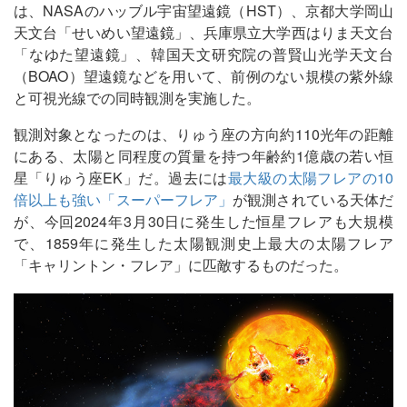
は、NASAのハッブル宇宙望遠鏡（HST）、京都大学岡山
天文台「せいめい望遠鏡」、兵庫県立大学西はりま天文台
「なゆた望遠鏡」、韓国天文研究院の普賢山光学天文台
（BOAO）望遠鏡などを用いて、前例のない規模の紫外線
と可視光線での同時観測を実施した。
観測対象となったのは、りゅう座の方向約110光年の距離
にある、太陽と同程度の質量を持つ年齢約1億歳の若い恒
星「りゅう座EK」だ。過去には
最大級の太陽フレアの10
倍以上も強い「スーパーフレア」
が観測されている天体だ
が、今回2024年3月30日に発生した恒星フレアも大規模
で、1859年に発生した太陽観測史上最大の太陽フレア
「キャリントン・フレア」に匹敵するものだった。