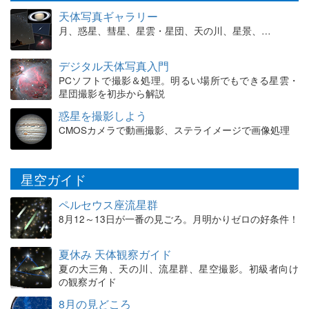
天体写真ギャラリー
月、惑星、彗星、星雲・星団、天の川、星景、…
デジタル天体写真入門
PCソフトで撮影＆処理。明るい場所でもできる星雲・
星団撮影を初歩から解説
惑星を撮影しよう
CMOSカメラで動画撮影、ステライメージで画像処理
星空ガイド
ペルセウス座流星群
8月12～13日が一番の見ごろ。月明かりゼロの好条件！
夏休み 天体観察ガイド
夏の大三角、天の川、流星群、星空撮影。初級者向け
の観察ガイド
8月の見どころ