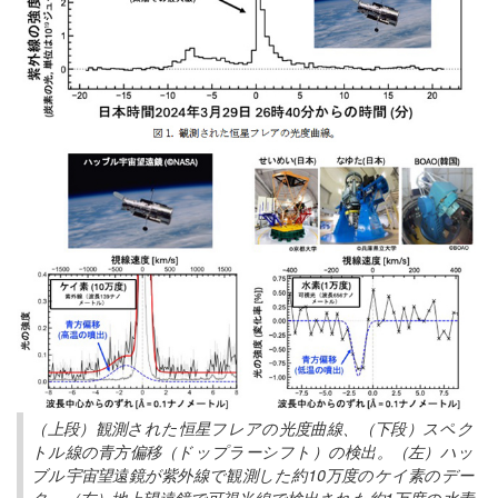
（上段）観測された恒星フレアの光度曲線、（下段）スペク
トル線の青方偏移（ドップラーシフト）の検出。（左）ハッ
ブル宇宙望遠鏡が紫外線で観測した約10万度のケイ素のデー