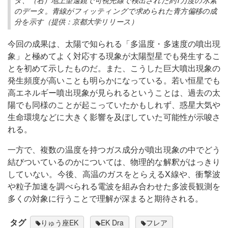
タ、（右）地上望遠鏡で可視光線で検出された約1万度の水素
のデータ。青線がフィッティングで求められた青方偏移の成
分を示す（提供：京都大学リリース）
今回の成果は、太陽で知られる「多温度・多速度の噴出現
象」と極めてよく対応する現象が太陽型星でも発生するこ
とを初めて示したものだ。また、こうした巨大噴出現象の
発生頻度が高いことも明らかになっている。若い恒星でも
高エネルギー噴出現象が見られるということは、過去の太
陽でも同様のことが起こっていたかもしれず、惑星大気や
生命環境などに大きく影響を及ぼしていた可能性が示唆さ
れる。
一方で、複数の温度を持つガス成分が噴出現象の中でどう
結びついているのかについては、物理的な解釈がはっきり
していない。今後、高温のガスをとらえるX線や、衝撃波
や粒子加速を調べられる電波を組み合わせた多波長観測を
多くの対象に行うことで理解が深まると期待される。
タグ
りゅう座EK
EK Dra
フレア