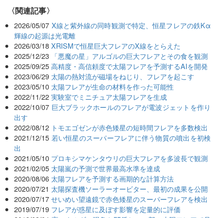
関連記事
2026/05/07
X線と紫外線の同時観測で特定、恒星フレアの鉄Kα
輝線の起源は光電離
2026/03/18
XRISMで恒星巨大フレアのX線をとらえた
2025/12/23
「悪魔の星」アルゴルの巨大フレアとその食を観測
2025/09/25
高精度・高信頼度で太陽フレアを予測するAIを開発
2023/06/29
太陽の熱対流が磁場をねじり、フレアを起こす
2023/05/10
太陽フレアが生命の材料を作った可能性
2022/11/22
実験室でミニチュア太陽フレアを生成
2022/10/07
巨大ブラックホールのフレアが電波ジェットを作り
出す
2022/08/12
トモエゴゼンが赤色矮星の短時間フレアを多数検出
2021/12/15
若い恒星のスーパーフレアに伴う物質の噴出を初検
出
2021/05/10
プロキシマケンタウリの巨大フレアを多波長で観測
2021/02/05
太陽嵐の予測で世界最高水準を達成
2020/08/06
太陽フレアを予測する画期的な計算方法
2020/07/21
太陽探査機ソーラーオービター、最初の成果を公開
2020/07/17
せいめい望遠鏡で赤色矮星のスーパーフレアを検出
2019/07/19
フレアが惑星に及ぼす影響を定量的に評価