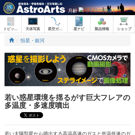
月齢
トピックス
天体写真
星空ガイド
星ナビ
製品情報
ショップ
ト
恒星・銀河
ッ
プ
若い惑星環境を揺るがす巨大フレアの
多温度・多速度噴出
若い太陽型星から噴出する高温高速のガスと低温低速のガ