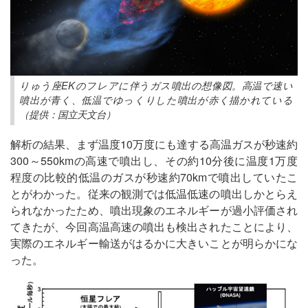
りゅう座EKのフレアに伴うガス噴出の想像図。高温で速い
噴出が青く、低温でゆっくりした噴出が赤く描かれている
（提供：国立天文台）
解析の結果、まず温度10万度にも達する高温ガスが秒速約
300～550kmの高速で噴出し、その約10分後に温度1万度
程度の比較的低温のガスが秒速約70kmで噴出していたこ
とがわかった。従来の観測では低温低速の噴出しかとらえ
られなかったため、噴出現象のエネルギーが過小評価され
てきたが、今回高温高速の噴出も検出されたことにより、
実際のエネルギー輸送がはるかに大きいことが明らかにな
った。