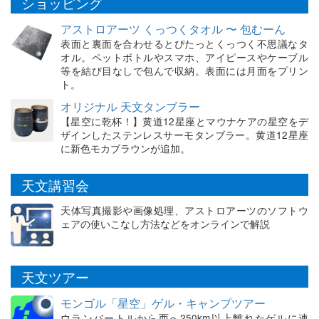
ショッピング
アストロアーツ くっつくタオル 〜 包むーん
表面と裏面を合わせるとぴたっとくっつく不思議なタ
オル。ペットボトルやスマホ、アイピースやケーブル
等を結び目なしで包んで収納。表面には月面をプリン
ト。
オリジナル 天文タンブラー
【星空に乾杯！】黄道12星座とマウナケアの星空をデ
ザインしたステンレスサーモタンブラー。黄道12星座
に新色モカブラウンが追加。
天文講習会
天体写真撮影や画像処理、アストロアーツのソフトウ
ェアの使いこなし方法などをオンラインで解説
天文ツアー
モンゴル「星空」ゲル・キャンプツアー
ウランバートルから西へ250km以上離れたゲルに連