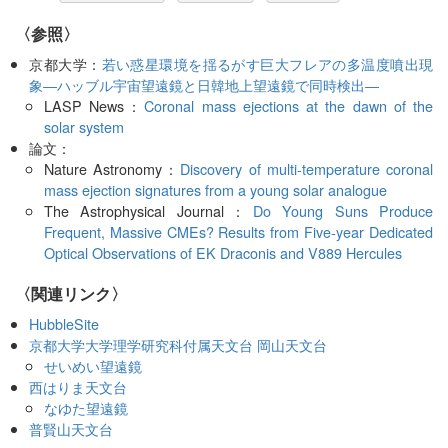
〈参照〉
京都大学：
若い惑星環境を揺るがす巨大フレアの多温度噴出現
象―ハッブル宇宙望遠鏡と日韓地上望遠鏡で同時検出―
LASP News：
Coronal mass ejections at the dawn of the
solar system
論文：
Nature Astronomy：
Discovery of multi-temperature coronal
mass ejection signatures from a young solar analogue
The Astrophysical Journal：
Do Young Suns Produce
Frequent, Massive CMEs? Results from Five-year Dedicated
Optical Observations of EK Draconis and V889 Hercules
〈関連リンク〉
HubbleSite
京都大学大学理学研究科付属天文台 岡山天文台
せいめい望遠鏡
西はりま天文台
なゆた望遠鏡
普賢山天文台