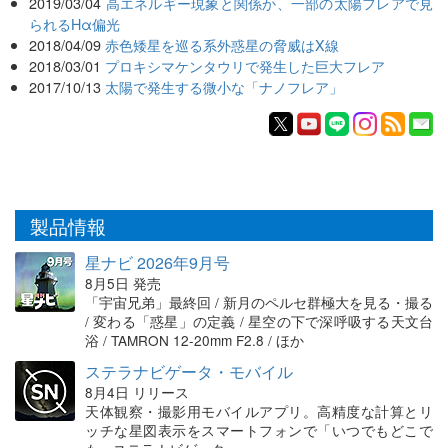
2019/03/04
高エネルギー現象と関係か、一部の太陽フレアで見
られるHα偏光
2018/04/09
赤色矮星を巡る系外惑星の脅威はX線
2018/03/01
プロキシマケンタウリで発生した巨大フレア
2017/10/13
太陽で発生する微小な「ナノフレア」
製品情報
星ナビ 2026年9月号
8月5日 発売
「宇宙兄弟」最終回 / 新月のペルセ群極大を見る・撮る
/ 変わる「惑星」の定義 / 星空の下で深呼吸する天文台
浴 / TAMRON 12-20mm F2.8 / ほか
ステラナビゲータ・モバイル
8月4日 リリース
天体観察・撮影用モバイルアプリ。高精度な計算とリ
ッチな星図表示をスマートフォンで「いつでもどこで