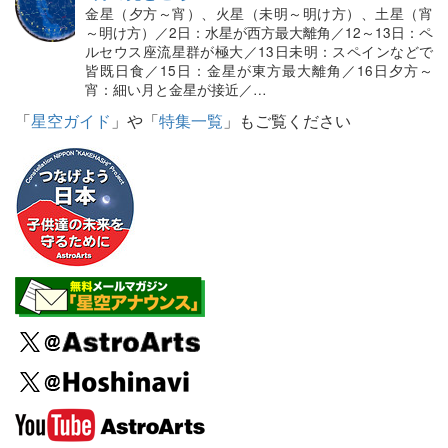
金星（夕方～宵）、火星（未明～明け方）、土星（宵
～明け方）／2日：水星が西方最大離角／12～13日：ペ
ルセウス座流星群が極大／13日未明：スペインなどで
皆既日食／15日：金星が東方最大離角／16日夕方～
宵：細い月と金星が接近／…
「
星空ガイド
」や「
特集一覧
」もご覧ください