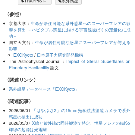
TRAPPIST-1
系外惑星
〈参照〉
京都大学：
生命が居住可能な系外惑星へのスーパーフレアの影
響を算出 －ハビタブル惑星における宇宙線被ばくの定量化に成
功－
国立天文台：
生命が居住可能な惑星にスーパーフレアが与える
影響
EXOKyoto
/
日本原子力研究開発機構
The Astrophysical Journal：
Impact of Stellar Superflares on
Planetary Habitability
論文
〈関連リンク〉
系外惑星データベース「EXOKyoto」
関連記事
2026/06/01
「はやぶさ2」の15mm光学航法望遠カメラで系外
惑星の検出に成功
2026/05/07
X線と紫外線の同時観測で特定、恒星フレアの鉄Kα
輝線の起源は光電離