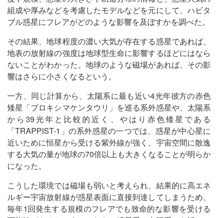
組成や厚みなどを考慮したモデルなどを元にして、ハビタ
ブル惑星にフレアがどのような影響を及ぼすかを調べた。
その結果、地球程度の濃い大気が存在する惑星であれば、
地表の放射線の強度は地球型生命に影響するほどにはなら
ないことがわかった。地球のような磁場があれば、その影
響はさらに小さくなるという。
一方、同じ計算から、太陽系に最も近い4光年彼方の赤色
矮星「プロキシマケンタウリ」を巡る系外惑星や、太陽系
から39光年と比較的近く、やはり赤色矮星である
「TRAPPIST-1」の系外惑星の一つでは、惑星が中心星に
近いために恒星から受ける紫外線が強く、宇宙空間に散逸
する大気の量が地球の70倍以上も大きくなることが明らか
になった。
こうした環境では磁場も弱いと考えられ、結果的に高エネ
ルギー宇宙放射線が惑星表面に直接到達してしまうため、
毎年1回発生する規模のフレアでも致命的な影響を受ける