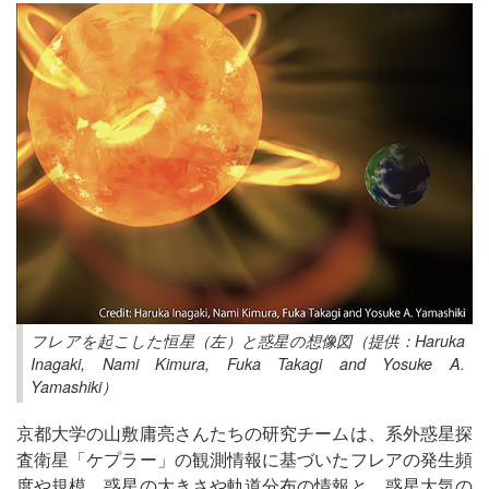
フレアを起こした恒星（左）と惑星の想像図（提供：Haruka
Inagaki, Nami Kimura, Fuka Takagi and Yosuke A.
Yamashiki）
京都大学の山敷庸亮さんたちの研究チームは、系外惑星探
査衛星「ケプラー」の観測情報に基づいたフレアの発生頻
度や規模、惑星の大きさや軌道分布の情報と、惑星大気の