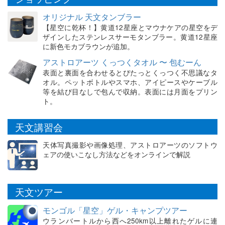
オリジナル 天文タンブラー
【星空に乾杯！】黄道12星座とマウナケアの星空をデ
ザインしたステンレスサーモタンブラー。黄道12星座
に新色モカブラウンが追加。
アストロアーツ くっつくタオル 〜 包むーん
表面と裏面を合わせるとぴたっとくっつく不思議なタ
オル。ペットボトルやスマホ、アイピースやケーブル
等を結び目なしで包んで収納。表面には月面をプリン
ト。
天文講習会
天体写真撮影や画像処理、アストロアーツのソフトウ
ェアの使いこなし方法などをオンラインで解説
天文ツアー
モンゴル「星空」ゲル・キャンプツアー
ウランバートルから西へ250km以上離れたゲルに連