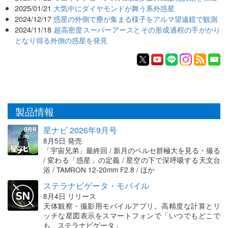
2025/01/21
大気中にダイヤモンドが舞う系外惑星
2024/12/17
惑星の外側で塵が集まる様子をアルマ望遠鏡で観測
2024/11/18
超高密度スーパーアースとその形成過程の手がかり
となり得る外側の惑星を発見
製品情報
星ナビ 2026年9月号
8月5日 発売
「宇宙兄弟」最終回 / 新月のペルセ群極大を見る・撮る
/ 変わる「惑星」の定義 / 星空の下で深呼吸する天文台
浴 / TAMRON 12-20mm F2.8 / ほか
ステラナビゲータ・モバイル
8月4日 リリース
天体観察・撮影用モバイルアプリ。高精度な計算とリ
ッチな星図表示をスマートフォンで「いつでもどこで
も、ステラナビゲータ」