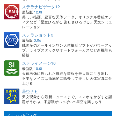
ステラナビゲータ12
最新版
12.0i
美しい描画、豊富な天体データ、オリジナル番組エデ
ィタなど「星空ひろがる 楽しさひろげる」天文シミュ
レーション
ステラショット3
最新版
3.0o
純国産のオールインワン天体撮影ソフトがパワーアッ
プ。ライブスタックやオートフォーカスなど新機能も
搭載
ステライメージ10
最新版
10.0f
天体画像に埋もれた微細な情報を最大限に引き出し、
不要なノイズは徹底的に除去して美しい天体写真に仕
上げる
星空ナビ
天文現象から最新ニュースまで、スマホをかざすと話
題がうかぶ。不思議がいっぱいの星空を楽しもう
ショッピング