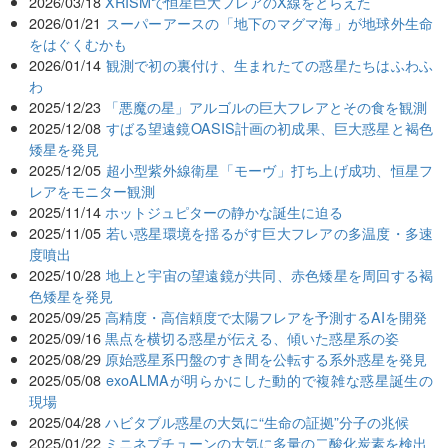
2026/03/18
XRISMで恒星巨大フレアのX線をとらえた
2026/01/21
スーパーアースの「地下のマグマ海」が地球外生命
をはぐくむかも
2026/01/14
観測で初の裏付け、生まれたての惑星たちはふわふ
わ
2025/12/23
「悪魔の星」アルゴルの巨大フレアとその食を観測
2025/12/08
すばる望遠鏡OASIS計画の初成果、巨大惑星と褐色
矮星を発見
2025/12/05
超小型紫外線衛星「モーヴ」打ち上げ成功、恒星フ
レアをモニター観測
2025/11/14
ホットジュピターの静かな誕生に迫る
2025/11/05
若い惑星環境を揺るがす巨大フレアの多温度・多速
度噴出
2025/10/28
地上と宇宙の望遠鏡が共同、赤色矮星を周回する褐
色矮星を発見
2025/09/25
高精度・高信頼度で太陽フレアを予測するAIを開発
2025/09/16
黒点を横切る惑星が伝える、傾いた惑星系の姿
2025/08/29
原始惑星系円盤のすき間を公転する系外惑星を発見
2025/05/08
exoALMAが明らかにした動的で複雑な惑星誕生の
現場
2025/04/28
ハビタブル惑星の大気に“生命の証拠”分子の兆候
2025/01/22
ミニネプチューンの大気に多量の二酸化炭素を検出