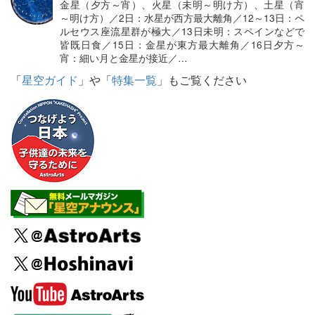
金星（夕方～宵）、火星（未明～明け方）、土星（宵
～明け方）／2日：水星が西方最大離角／12～13日：ペ
ルセウス座流星群が極大／13日未明：スペインなどで
皆既日食／15日：金星が東方最大離角／16日夕方～
宵：細い月と金星が接近／…
「
星空ガイド
」や「
特集一覧
」もご覧ください