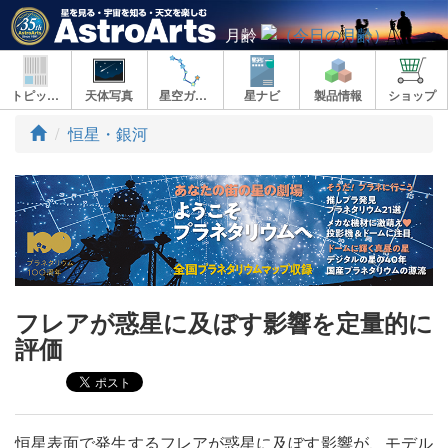
月齢
トピックス
天体写真
星空ガイド
星ナビ
製品情報
ショップ
ト
恒星・銀河
ッ
プ
フレアが惑星に及ぼす影響を定量的に
評価
恒星表面で発生するフレアが惑星に及ぼす影響が、モデル