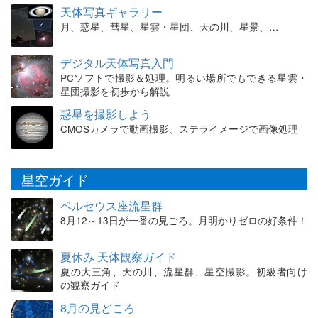
天体写真ギャラリー
月、惑星、彗星、星雲・星団、天の川、星景、…
デジタル天体写真入門
PCソフトで撮影＆処理。明るい場所でもできる星雲・
星団撮影を初歩から解説
惑星を撮影しよう
CMOSカメラで動画撮影、ステライメージで画像処理
星空ガイド
ペルセウス座流星群
8月12～13日が一番の見ごろ。月明かりゼロの好条件！
夏休み 天体観察ガイド
夏の大三角、天の川、流星群、星空撮影。初級者向け
の観察ガイド
8月の見どころ