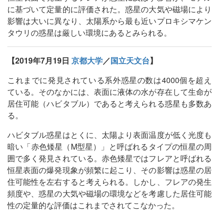
に基づいて定量的に評価された。惑星の大気や磁場により
影響は大いに異なり、太陽系から最も近いプロキシマケン
タウリの惑星は厳しい環境にあるとみられる。
【2019年7月19日
京都大学
／
国立天文台
】
これまでに発見されている系外惑星の数は4000個を超え
ている。そのなかには、表面に液体の水が存在して生命が
居住可能（ハビタブル）であると考えられる惑星も多数あ
る。
ハビタブル惑星はとくに、太陽より表面温度が低く光度も
暗い「赤色矮星（M型星）」と呼ばれるタイプの恒星の周
囲で多く発見されている。赤色矮星ではフレアと呼ばれる
恒星表面の爆発現象が頻繁に起こり、その影響は惑星の居
住可能性を左右すると考えられる。しかし、フレアの発生
頻度や、惑星の大気や磁場の環境などを考慮した居住可能
性の定量的な評価はこれまでされてこなかった。