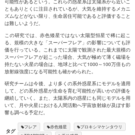
可能性があるという。これらの惑星系は太陽系から近いこ
ともありとくに注目されているが、大気を維持するメカニ
ズムなどがない限り、生命居住可能であると評価すること
は難しいようだ。
この研究では、赤色矮星ではない太陽型恒星で稀に起こ
る、規模の大きな「スーパーフレア」の影響についても評
価を行っている。これまでに太陽で観測された最大規模の
スーパーフレアが起こった場合、大気が極めて薄く磁場を
持たない火星の場合は、地球と比べて1000～100万倍もの
放射線強度になる可能性も確かめられた。
研究チームは今後、より多くの系外惑星系にモデルを適用
して、どの系外惑星が生命を育む可能性が高いかの評価を
継続していく。また、太陽系内の惑星にも同じモデルを用
いて、月や火星における人間活動へ宇宙放射線が及ぼす影
響も調べる予定だ。
フレア
赤色矮星
プロキシマケンタウリ
タグ