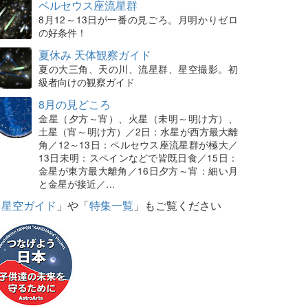
ペルセウス座流星群
8月12～13日が一番の見ごろ。月明かりゼロ
の好条件！
夏休み 天体観察ガイド
夏の大三角、天の川、流星群、星空撮影。初
級者向けの観察ガイド
8月の見どころ
金星（夕方～宵）、火星（未明～明け方）、
土星（宵～明け方）／2日：水星が西方最大離
角／12～13日：ペルセウス座流星群が極大／
13日未明：スペインなどで皆既日食／15日：
金星が東方最大離角／16日夕方～宵：細い月
と金星が接近／…
「
星空ガイド
」や「
特集一覧
」もご覧ください