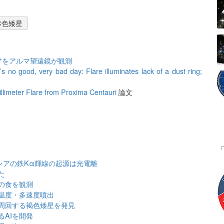
赤色矮星
アをアルマ望遠鏡が観測
s no good, very bad day: Flare illuminates lack of a dust ring;
illimeter Flare from Proxima Centauri
論文
レアの鉄Kα輝線の起源は光電離
た
の食を観測
温度・多速度噴出
周回する褐色矮星を発見
AIを開発