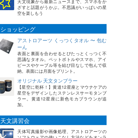
天文現象から最新ニュースまで、スマホをか
ざすと話題がうかぶ。不思議がいっぱいの星
空を楽しもう
ショッピング
アストロアーツ くっつくタオル 〜 包む
ーん
表面と裏面を合わせるとぴたっとくっつく不
思議なタオル。ペットボトルやスマホ、アイ
ピースやケーブル等を結び目なしで包んで収
納。表面には月面をプリント。
オリジナル 天文タンブラー
【星空に乾杯！】黄道12星座とマウナケアの
星空をデザインしたステンレスサーモタンブ
ラー。黄道12星座に新色モカブラウンが追
加。
天文講習会
天体写真撮影や画像処理、アストロアーツの
ソフトウェアの使いこなし方法などをオンラ