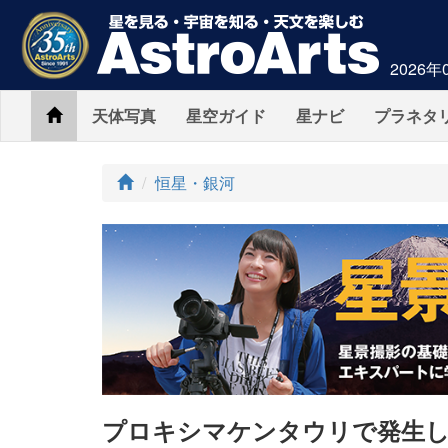
2026年
Home
天体写真
星空ガイド
星ナビ
プラネタ
ト
恒星・銀河
ッ
プ
プロキシマケンタウリで発生