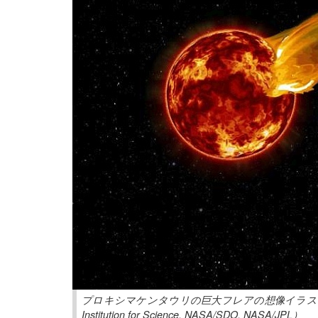
プロキシマケンタウリの巨大フレアの想像イラスト。右下は惑星（
Institution for Science, NASA/SDO, NASA/JPL）