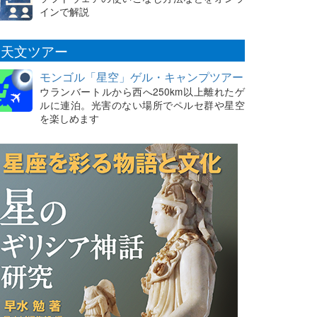
インで解説
天文ツアー
モンゴル「星空」ゲル・キャンプツアー
ウランバートルから西へ250km以上離れたゲ
ルに連泊。光害のない場所でペルセ群や星空
を楽しめます