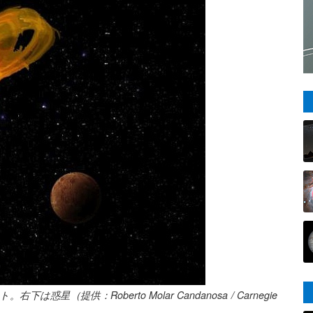
提供：Roberto Molar Candanosa / Carnegie