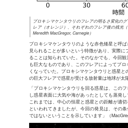
プロキシマケンタウリのフレアの明るさ変化のグ
レア（オレンジ）、それぞれのフレア後の残光（
Meredith MacGregor, Carnegie）
プロキシマケンタウリのような赤色矮星と呼ば
見られることが多いという特徴があり、実際に
ることは知られていた。そのなかでも、今回観
も巨大なものであり、このフレアによってプロキ
くなっていた。プロキシマケンタウリと惑星との
の巨大フレアで惑星が受ける放射量は地球が太陽
「プロキシマケンタウリを回る惑星は、このフ
し惑星表面に大気や海があったとしても蒸発し
これまでは、中心の恒星と惑星との距離が適切
といわれてきましたが、今回の発見は、その条
ではないということを示しています」（MacGre