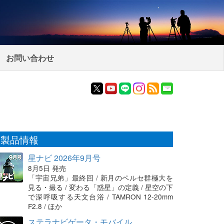
お問い合わせ
製品情報
星ナビ 2026年9月号
8月5日 発売
「宇宙兄弟」最終回 / 新月のペルセ群極大を
見る・撮る / 変わる「惑星」の定義 / 星空の下
で深呼吸する天文台浴 / TAMRON 12-20mm
F2.8 / ほか
ステラナビゲータ・モバイル