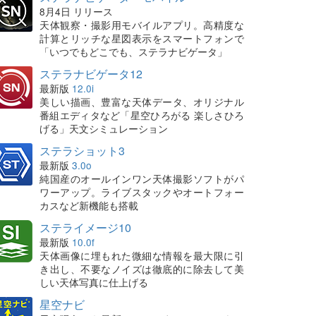
8月4日 リリース
天体観察・撮影用モバイルアプリ。高精度な
計算とリッチな星図表示をスマートフォンで
「いつでもどこでも、ステラナビゲータ」
ステラナビゲータ12
最新版
12.0i
美しい描画、豊富な天体データ、オリジナル
番組エディタなど「星空ひろがる 楽しさひろ
げる」天文シミュレーション
ステラショット3
最新版
3.0o
純国産のオールインワン天体撮影ソフトがパ
ワーアップ。ライブスタックやオートフォー
カスなど新機能も搭載
ステライメージ10
最新版
10.0f
天体画像に埋もれた微細な情報を最大限に引
き出し、不要なノイズは徹底的に除去して美
しい天体写真に仕上げる
星空ナビ