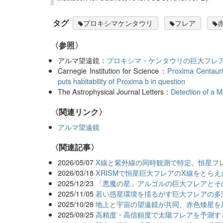
タグ
プロキシマケンタウリ
フレア
〈参照〉
アルマ望遠鏡：
プロキシマ・ケンタウリの巨大フレ
Carnegie Institution for Science：
Proxima Centauri’
puts habitability of Proxima b in question
The Astrophysical Journal Letters：
Detection of a M
〈関連リンク〉
アルマ望遠鏡
関連記事
2026/05/07
X線と紫外線の同時観測で特定、恒星フ
2026/03/18
XRISMで恒星巨大フレアのX線をとらえ
2025/12/23
「悪魔の星」アルゴルの巨大フレアとそ
2025/11/05
若い惑星環境を揺るがす巨大フレアの多
2025/10/28
地上と宇宙の望遠鏡が共同、赤色矮星を
2025/09/25
高精度・高信頼度で太陽フレアを予測する