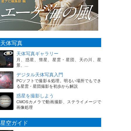
天体写真
天体写真ギャラリー
月、惑星、彗星、星雲・星団、天の川、星
景、…
デジタル天体写真入門
PCソフトで撮影＆処理。明るい場所でもでき
る星雲・星団撮影を初歩から解説
惑星を撮影しよう
CMOSカメラで動画撮影、ステライメージで
画像処理
星空ガイド