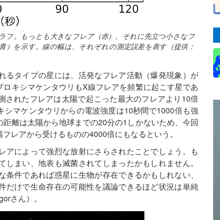
ラフ。もっとも大きなフレア（赤）、それに先立つ小さなフ
青）を示す。線の幅は、それぞれの測定誤差を表す（提供：
れるタイプの星には、活発なフレア活動（爆発現象）が
プロキシマケンタウリもX線フレアを頻繁に起こす星であ
測されたフレアは太陽で起こった最大のフレアより10倍
シマケンタウリからの電波強度は10秒間で1000倍も強
距離は太陽から地球までの20分の1しかないため、今回
フレアから受けるものの4000倍にもなるという。
レアによって強烈な放射にさらされたことでしょう。も
てしまい、地表も滅菌されてしまったかもしれません。
な条件であれば惑星に生物が存在できるかもしれない、
件だけで生命存在の可能性を議論できるほど状況は単純
gorさん）。