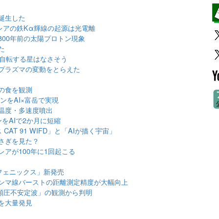
誕生した
レアの鉄Kα輝線の起源は光電離
00年前の太陽プロトン現象
た
く自転する星はなさそう
プラズマの変動をとらえた
の食を観測
ンをAI×富岳で実現
温度・多速度噴出
をAIで2か月に短縮
AT 91 WIFD」と「AIが描く宇宙」
さぎを見た？
アが100年に1回起こる
フェニックス」新発売
ンマ線バーストの距離測定精度が大幅向上
傾圧不安定波」の観測から判明
を大量発見