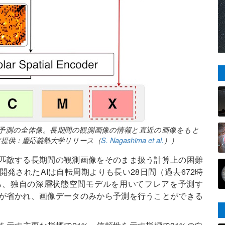
る太陽フレア予測の全体像。長期間の観測画像の情報と直近の画像をもと
（提供：慶応義塾大学リリース（
S. Nagashima et al.
））
匹敵する長期間の観測画像をそのまま扱う計算上の困難
発されたAIは自転周期よりも長い28日間（過去672時
ら、独自の深層状態空間モデルを用いてフレアを予測す
が省かれ、画像データのみから予測を行うことができる