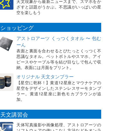
天文現象から最新ニュースまで、スマホをか
ざすと話題がうかぶ。不思議がいっぱいの星
空を楽しもう
ショッピング
アストロアーツ くっつくタオル 〜 包む
ーん
表面と裏面を合わせるとぴたっとくっつく不
思議なタオル。ペットボトルやスマホ、アイ
ピースやケーブル等を結び目なしで包んで収
納。表面には月面をプリント。
オリジナル 天文タンブラー
【星空に乾杯！】黄道12星座とマウナケアの
星空をデザインしたステンレスサーモタンブ
ラー。黄道12星座に新色モカブラウンが追
加。
天文講習会
天体写真撮影や画像処理、アストロアーツの
ソフトウェアの使いこなし方法などをオンラ