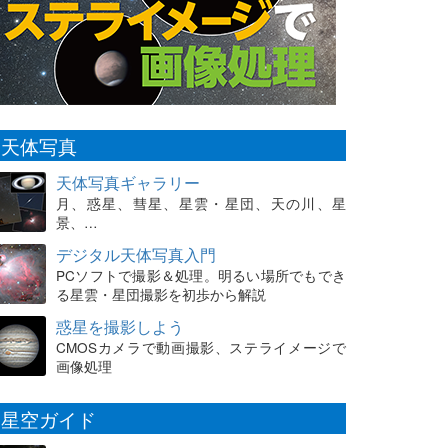
天体写真
天体写真ギャラリー
月、惑星、彗星、星雲・星団、天の川、星
景、…
デジタル天体写真入門
PCソフトで撮影＆処理。明るい場所でもでき
る星雲・星団撮影を初歩から解説
惑星を撮影しよう
CMOSカメラで動画撮影、ステライメージで
画像処理
星空ガイド