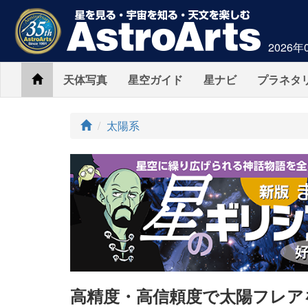
2026年
Home
天体写真
星空ガイド
星ナビ
プラネタ
ト
太陽系
ッ
プ
高精度・高信頼度で太陽フレア