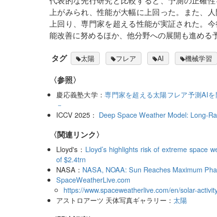
代表的な先行研究と比較すると、予測の正確性を
上がみられ、性能が大幅に上回った。また、人間
上回り、専門家を超える性能が実証された。今
能改善に努めるほか、他分野への展開も進める
タグ
太陽
フレア
AI
機械学習
〈参照〉
慶応義塾大学：
専門家を超える太陽フレア予測AIを
－
ICCV 2025：
Deep Space Weather Model: Long-Rang
〈関連リンク〉
Lloyd's：
Lloyd’s highlights risk of extreme space w
of $2.4trn
NASA：
NASA, NOAA: Sun Reaches Maximum Phase
SpaceWeatherLive.com
https://www.spaceweatherlive.com/en/solar-activity
アストロアーツ 天体写真ギャラリー：
太陽