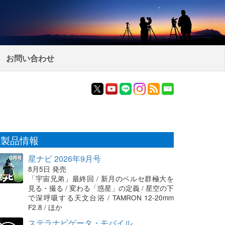
お問い合わせ
製品情報
星ナビ 2026年9月号
8月5日 発売
「宇宙兄弟」最終回 / 新月のペルセ群極大を
見る・撮る / 変わる「惑星」の定義 / 星空の下
で深呼吸する天文台浴 / TAMRON 12-20mm
F2.8 / ほか
ステラナビゲータ・モバイル