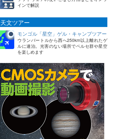
インで解説
天文ツアー
モンゴル「星空」ゲル・キャンプツアー
ウランバートルから西へ250km以上離れたゲ
ルに連泊。光害のない場所でペルセ群や星空
を楽しめます