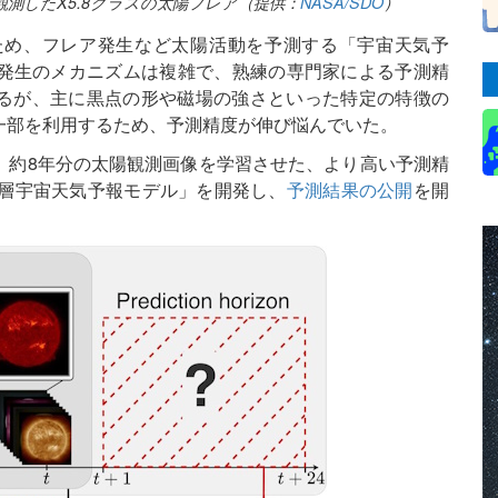
に観測したX5.8クラスの太陽フレア（提供：
NASA/SDO
）
ため、フレア発生など太陽活動を予測する「宇宙天気予
発生のメカニズムは複雑で、熟練の専門家による予測精
いるが、主に黒点の形や磁場の強さといった特定の特徴の
一部を利用するため、予測精度が伸び悩んでいた。
、約8年分の太陽観測画像を学習させた、より高い予測精
del：深層宇宙天気予報モデル」を開発し、
予測結果の公開
を開