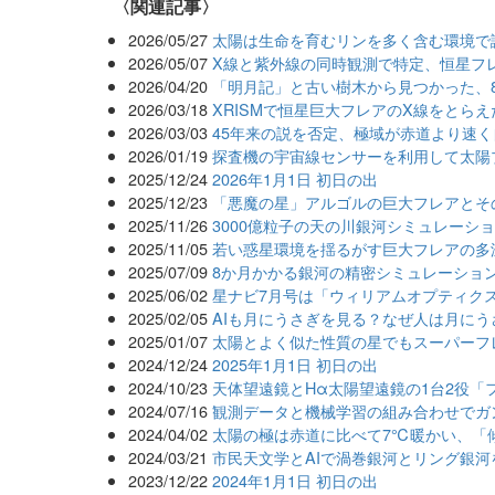
関連記事
2026/05/27
太陽は生命を育むリンを多く含む環境で
2026/05/07
X線と紫外線の同時観測で特定、恒星フ
2026/04/20
「明月記」と古い樹木から見つかった、8
2026/03/18
XRISMで恒星巨大フレアのX線をとらえ
2026/03/03
45年来の説を否定、極域が赤道より速
2026/01/19
探査機の宇宙線センサーを利用して太陽
2025/12/24
2026年1月1日 初日の出
2025/12/23
「悪魔の星」アルゴルの巨大フレアとそ
2025/11/26
3000億粒子の天の川銀河シミュレーショ
2025/11/05
若い惑星環境を揺るがす巨大フレアの多
2025/07/09
8か月かかる銀河の精密シミュレーション
2025/06/02
星ナビ7月号は「ウィリアムオプティクス C
2025/02/05
AIも月にうさぎを見る？なぜ人は月にう
2025/01/07
太陽とよく似た性質の星でもスーパーフレ
2024/12/24
2025年1月1日 初日の出
2024/10/23
天体望遠鏡とHα太陽望遠鏡の1台2役「
2024/07/16
観測データと機械学習の組み合わせでガ
2024/04/02
太陽の極は赤道に比べて7℃暖かい、「
2024/03/21
市民天文学とAIで渦巻銀河とリング銀河
2023/12/22
2024年1月1日 初日の出