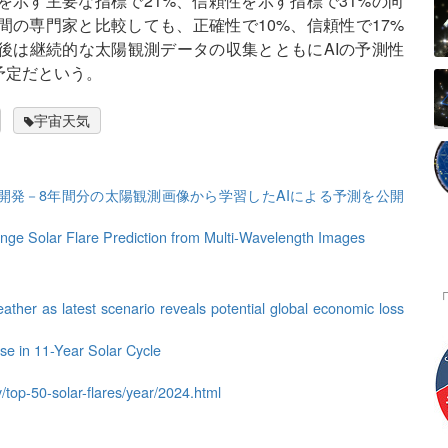
示す主要な指標で21%、信頼性を示す指標で31%の向
の専門家と比較しても、正確性で10%、信頼性で17%
後は継続的な太陽観測データの収集とともにAIの予測性
予定だという。
宇宙天気
開発－8年間分の太陽観測画像から学習したAIによる予測を公開
e Solar Flare Prediction from Multi-Wavelength Images
eather as latest scenario reveals potential global economic loss
 in 11-Year Solar Cycle
/top-50-solar-flares/year/2024.html