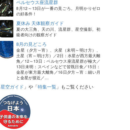
ペルセウス座流星群
8月12～13日が一番の見ごろ。月明かりゼロ
の好条件！
夏休み 天体観察ガイド
夏の大三角、天の川、流星群、星空撮影。初
級者向けの観察ガイド
8月の見どころ
金星（夕方～宵）、火星（未明～明け方）、
土星（宵～明け方）／2日：水星が西方最大離
角／12～13日：ペルセウス座流星群が極大／
13日未明：スペインなどで皆既日食／15日：
金星が東方最大離角／16日夕方～宵：細い月
と金星が接近／…
「
星空ガイド
」や「
特集一覧
」もご覧ください