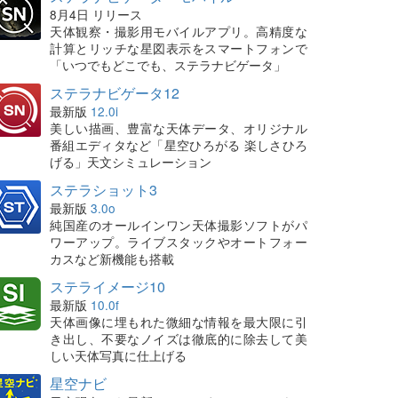
8月4日 リリース
天体観察・撮影用モバイルアプリ。高精度な
計算とリッチな星図表示をスマートフォンで
「いつでもどこでも、ステラナビゲータ」
ステラナビゲータ12
最新版
12.0i
美しい描画、豊富な天体データ、オリジナル
番組エディタなど「星空ひろがる 楽しさひろ
げる」天文シミュレーション
ステラショット3
最新版
3.0o
純国産のオールインワン天体撮影ソフトがパ
ワーアップ。ライブスタックやオートフォー
カスなど新機能も搭載
ステライメージ10
最新版
10.0f
天体画像に埋もれた微細な情報を最大限に引
き出し、不要なノイズは徹底的に除去して美
しい天体写真に仕上げる
星空ナビ