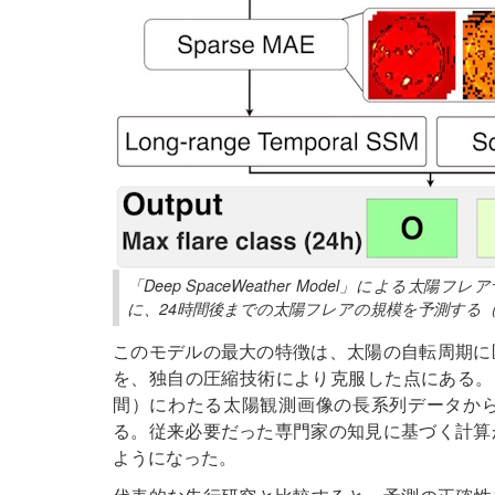
「Deep SpaceWeather Model」によ
に、24時間後までの太陽フレアの規模を予測する
このモデルの最大の特徴は、太陽の自転周期に
を、独自の圧縮技術により克服した点にある。開
間）にわたる太陽観測画像の長系列データか
る。従来必要だった専門家の知見に基づく計算
ようになった。