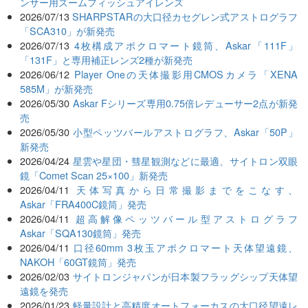
ンサー用ズームフィッシュアイレンズ
2026/07/13
SHARPSTARの大口径カセグレン式アストログラフ
「SCA310」が新発売
2026/07/13
4枚構成アポクロマート鏡筒、Askar「111F」
「131F」と専用補正レンズ2種が新発売
2026/06/12
Player Oneの天体撮影用CMOSカメラ「XENA
585M」が新発売
2026/05/30
Askar Fシリーズ専用0.75倍レデューサー2点が新発
売
2026/05/30
小型ペッツバールアストログラフ、Askar「50P」
新発売
2026/04/24
星雲や星団・彗星観測などに最適、サイトロン双眼
鏡「Comet Scan 25×100」新発売
2026/04/11
天体写真から日常撮影までをこなす、
Askar「FRA400C鏡筒」発売
2026/04/11
超高解像ペッツバール型アストログラフ
Askar「SQA130鏡筒」発売
2026/04/11
口径60mm 3枚玉アポクロマート天体望遠鏡、
NAKOH「60GT鏡筒」発売
2026/02/03
サイトロンジャパンが日本製フラッグシップ天体望
遠鏡を発売
2026/01/23
軽量設計と高精度オートフォーカスの大口径望遠レ