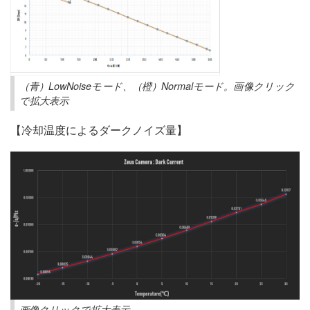
（青）LowNoiseモード、（橙）Normalモード。画像クリック
で拡大表示
【冷却温度によるダークノイズ量】
画像クリックで拡大表示