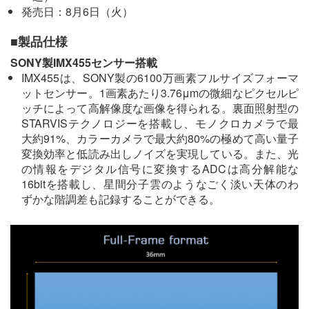
発売日：8月6日（火）
■製品仕様
SONY製IMX455センサー搭載
IMX455は、SONY製の6100万画素フルサイズフォーマ
ットセンサー。1画素あたり3.76μmの微細なピクセルピ
ッチによって高解像度な画像を得られる。裏面照射型の
STARVISテクノロジーを搭載し、モノクロカメラで最
大約91%、カラーカメラで最大約80%の極めて高い量子
変換効率と低読み出しノイズを実現している。また、光
の情報をデジタル信号に変換するADCは高分解能な
16bitを搭載し、星間分子雲のようなごく淡い天体のわ
ずかな階調差も記録することができる。