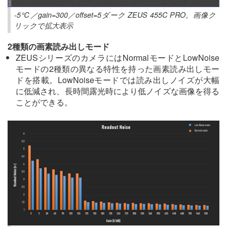
-5℃／gain=300／offset=5ダーク ZEUS 455C PRO。画像ク
リックで拡大表示
2種類の画素読み出しモード
ZEUSシリーズのカメラにはNormalモードとLowNoise
モードの2種類の異なる特性を持った画素読み出しモー
ドを搭載。LowNoiseモードでは読み出しノイズが大幅
に低減され、長時間露光時により低ノイズな画像を得る
ことができる。