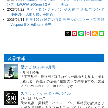
ンズ「LAOWA 200mm F2 AF FF」発売
2026/01/22
サイトロンジャパンが天体望遠鏡ブランド
「NAKOH」の取り扱いを開始
2026/01/11
世界150台限定の特別モデルのスマート望遠鏡
「Vespera II-X Edition」発売
製品情報
星ナビ 2026年9月号
8月5日 発売
「宇宙兄弟」最終回 / 新月のペルセ群極大を見る・撮る
/ 変わる「惑星」の定義 / 星空の下で深呼吸する天文台
浴 / TAMRON 12-20mm F2.8 / ほか
ステラナビゲータ・モバイル
8月4日 リリース
天体観察・撮影用モバイルアプリ。高精度な計算とリ
ッチな星図表示をスマートフォンで「いつでもどこで