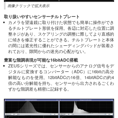
画像クリックで拡大表示
取り扱いやすいセンサーチルトプレート
カメラを望遠鏡に取り付けた状態でも簡単に操作ができ
るチルトプレート形状を採用。各辺に対応した位置に調
整ネジがあり、スケアリングの調整に際してより直感的
に傾きを修正することができる。チルトプレートと本体
の間には遮光性に優れたシェーディングパッドが装着さ
れており、隙間からの迷光の心配がない。
豊富な階調表現が可能な16bitADC搭載
ZEUSシリーズでは、センサーからのアナログ信号をデ
ジタルに変換するコンバーター（ADC）に16bitの高分
解能なものを使用。12bitADCの16倍、14bitADCの約4
倍の高い分解能を持ち、センサーから出力されるごくわ
ずかな階調差も精密に記録する。