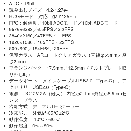
ADC：16bit
読み出しノイズ：4.2-1.27e-
HCGモード：対応（gain125～）
FPS：解像度／10bit ADCモード／16bit ADCモード
9576×6388／6.5FPS／3.2FPS
3840×2160／47FPS／11FPS
1920×1080／105FPS／22FPS
800×600／184FPS／39FPS
保護ガラス：ARコートクリアガラス（直径φ55mm／厚
さ2mm）
フランジバック：17.5mm／12.5mm（チルトプレート取
り外し時）
データポート：メインケーブルUSB3.0（Type-C）、ア
クセサリーUSB2.0（Type-C）
電源：DC12V 3A（最大） 内径φ2.1mm外径φ5.5mmセ
ンタープラス
冷却方式：デュアルTECクーラー
冷却能力：外気温-35℃±2℃
動作温度：-10℃～60℃
動作湿度：0%～80%