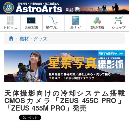
月齢
トピックス
天体写真
星空ガイド
星ナビ
製品情報
ショップ
ト
機材・グッズ
ッ
プ
天体撮影向けの冷却システム搭載
CMOSカメラ「ZEUS 455C PRO」
「ZEUS 455M PRO」発売