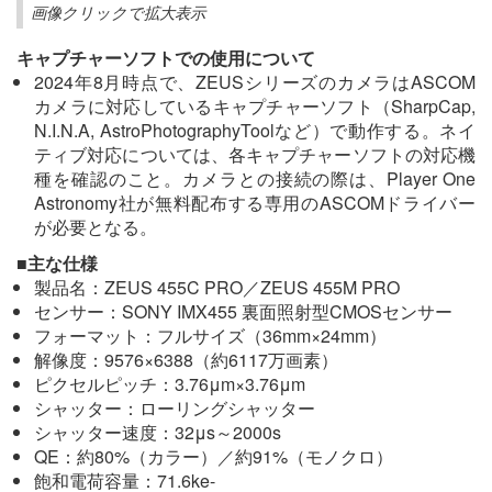
画像クリックで拡大表示
キャプチャーソフトでの使用について
2024年8月時点で、ZEUSシリーズのカメラはASCOM
カメラに対応しているキャプチャーソフト（SharpCap,
N.I.N.A, AstroPhotographyToolなど）で動作する。ネイ
ティブ対応については、各キャプチャーソフトの対応機
種を確認のこと。カメラとの接続の際は、Player One
Astronomy社が無料配布する専用のASCOMドライバー
が必要となる。
■主な仕様
製品名：ZEUS 455C PRO／ZEUS 455M PRO
センサー：SONY IMX455 裏面照射型CMOSセンサー
フォーマット：フルサイズ（36mm×24mm）
解像度：9576×6388（約6117万画素）
ピクセルピッチ：3.76μm×3.76μm
シャッター：ローリングシャッター
シャッター速度：32μs～2000s
QE：約80%（カラー）／約91%（モノクロ）
飽和電荷容量：71.6ke-