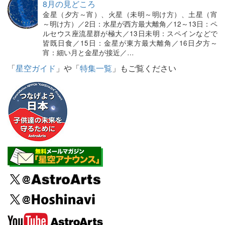
8月の見どころ
金星（夕方～宵）、火星（未明～明け方）、土星（宵
～明け方）／2日：水星が西方最大離角／12～13日：ペ
ルセウス座流星群が極大／13日未明：スペインなどで
皆既日食／15日：金星が東方最大離角／16日夕方～
宵：細い月と金星が接近／…
「
星空ガイド
」や「
特集一覧
」もご覧ください