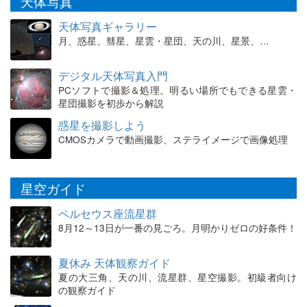
天体写真
天体写真ギャラリー
月、惑星、彗星、星雲・星団、天の川、星景、…
デジタル天体写真入門
PCソフトで撮影＆処理。明るい場所でもできる星雲・
星団撮影を初歩から解説
惑星を撮影しよう
CMOSカメラで動画撮影、ステライメージで画像処理
星空ガイド
ペルセウス座流星群
8月12～13日が一番の見ごろ。月明かりゼロの好条件！
夏休み 天体観察ガイド
夏の大三角、天の川、流星群、星空撮影。初級者向け
の観察ガイド