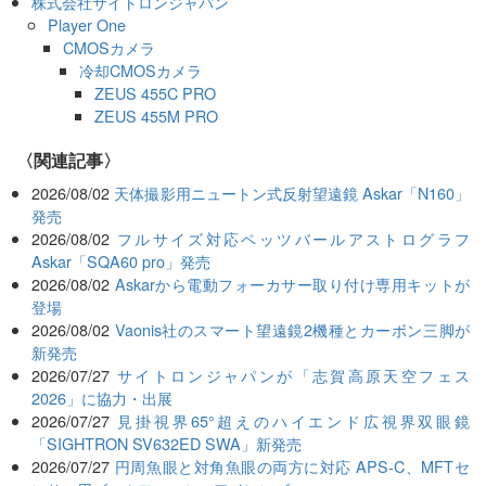
株式会社サイトロンジャパン
Player One
CMOSカメラ
冷却CMOSカメラ
ZEUS 455C PRO
ZEUS 455M PRO
関連記事
2026/08/02
天体撮影用ニュートン式反射望遠鏡 Askar「N160」
発売
2026/08/02
フルサイズ対応ペッツバールアストログラフ
Askar「SQA60 pro」発売
2026/08/02
Askarから電動フォーカサー取り付け専用キットが
登場
2026/08/02
Vaonis社のスマート望遠鏡2機種とカーボン三脚が
新発売
2026/07/27
サイトロンジャパンが「志賀高原天空フェス
2026」に協力・出展
2026/07/27
見掛視界65°超えのハイエンド広視界双眼鏡
「SIGHTRON SV632ED SWA」新発売
2026/07/27
円周魚眼と対角魚眼の両方に対応 APS-C、MFTセ