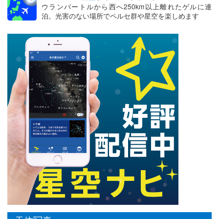
ウランバートルから西へ250km以上離れたゲルに連
泊。光害のない場所でペルセ群や星空を楽しめます