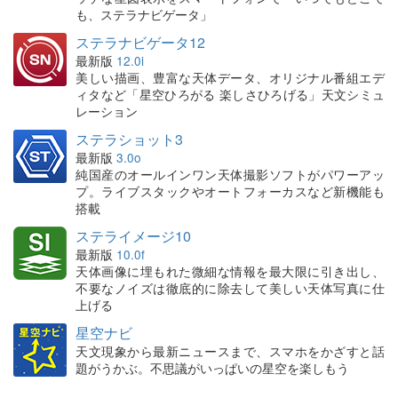
も、ステラナビゲータ」
ステラナビゲータ12
最新版
12.0i
美しい描画、豊富な天体データ、オリジナル番組エデ
ィタなど「星空ひろがる 楽しさひろげる」天文シミュ
レーション
ステラショット3
最新版
3.0o
純国産のオールインワン天体撮影ソフトがパワーアッ
プ。ライブスタックやオートフォーカスなど新機能も
搭載
ステライメージ10
最新版
10.0f
天体画像に埋もれた微細な情報を最大限に引き出し、
不要なノイズは徹底的に除去して美しい天体写真に仕
上げる
星空ナビ
天文現象から最新ニュースまで、スマホをかざすと話
題がうかぶ。不思議がいっぱいの星空を楽しもう