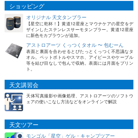
ショッピング
オリジナル 天文タンブラー
【星空に乾杯！】黄道12星座とマウナケアの星空をデ
ザインしたステンレスサーモタンブラー。黄道12星座
に新色モカブラウンが追加。
アストロアーツ くっつくタオル 〜 包むーん
表面と裏面を合わせるとぴたっとくっつく不思議なタ
オル。ペットボトルやスマホ、アイピースやケーブル
等を結び目なしで包んで収納。表面には月面をプリン
ト。
天文講習会
天体写真撮影や画像処理、アストロアーツのソフトウ
ェアの使いこなし方法などをオンラインで解説
天文ツアー
モンゴル「星空」ゲル・キャンプツアー