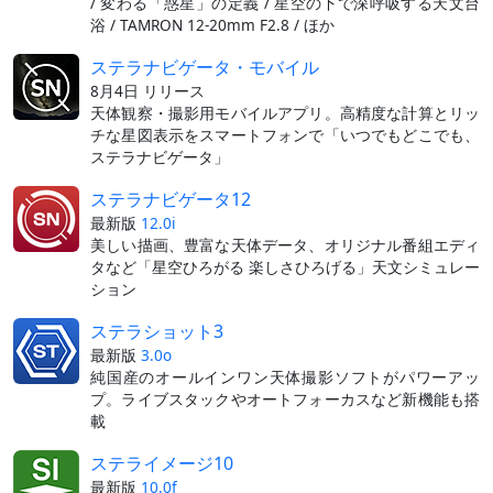
/ 変わる「惑星」の定義 / 星空の下で深呼吸する天文台
浴 / TAMRON 12-20mm F2.8 / ほか
ステラナビゲータ・モバイル
8月4日 リリース
天体観察・撮影用モバイルアプリ。高精度な計算とリッ
チな星図表示をスマートフォンで「いつでもどこでも、
ステラナビゲータ」
ステラナビゲータ12
最新版
12.0i
美しい描画、豊富な天体データ、オリジナル番組エディ
タなど「星空ひろがる 楽しさひろげる」天文シミュレー
ション
ステラショット3
最新版
3.0o
純国産のオールインワン天体撮影ソフトがパワーアッ
プ。ライブスタックやオートフォーカスなど新機能も搭
載
ステライメージ10
最新版
10.0f