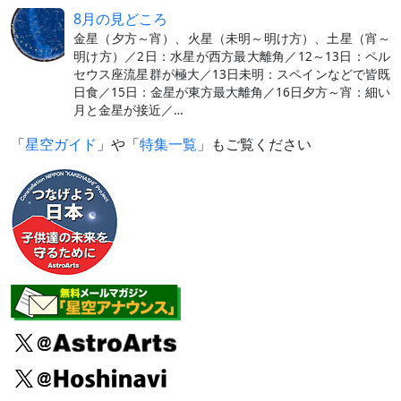
8月の見どころ
金星（夕方～宵）、火星（未明～明け方）、土星（宵～
明け方）／2日：水星が西方最大離角／12～13日：ペル
セウス座流星群が極大／13日未明：スペインなどで皆既
日食／15日：金星が東方最大離角／16日夕方～宵：細い
月と金星が接近／…
「
星空ガイド
」や「
特集一覧
」もご覧ください