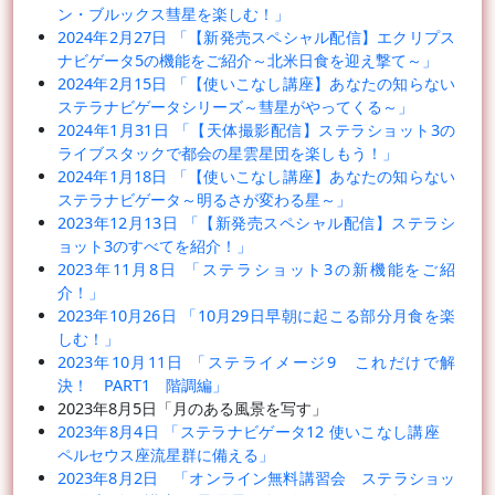
ン・ブルックス彗星を楽しむ！」
2024年2月27日 「【新発売スペシャル配信】エクリプス
ナビゲータ5の機能をご紹介～北米日食を迎え撃て～」
2024年2月15日 「【使いこなし講座】あなたの知らない
ステラナビゲータシリーズ～彗星がやってくる～」
2024年1月31日 「【天体撮影配信】ステラショット3の
ライブスタックで都会の星雲星団を楽しもう！」
2024年1月18日 「【使いこなし講座】あなたの知らない
ステラナビゲータ～明るさが変わる星～」
2023年12月13日 「【新発売スペシャル配信】ステラシ
ョット3のすべてを紹介！」
2023年11月8日 「ステラショット3の新機能をご紹
介！」
2023年10月26日 「10月29日早朝に起こる部分月食を楽
しむ！」
2023年10月11日 「ステライメージ9 これだけで解
決！ PART1 階調編」
2023年8月5日「月のある風景を写す」
2023年8月4日 「ステラナビゲータ12 使いこなし講座
ペルセウス座流星群に備える」
2023年8月2日 「オンライン無料講習会 ステラショッ