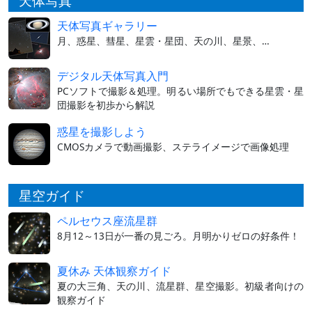
天体写真
天体写真ギャラリー
月、惑星、彗星、星雲・星団、天の川、星景、…
デジタル天体写真入門
PCソフトで撮影＆処理。明るい場所でもできる星雲・星
団撮影を初歩から解説
惑星を撮影しよう
CMOSカメラで動画撮影、ステライメージで画像処理
星空ガイド
ペルセウス座流星群
8月12～13日が一番の見ごろ。月明かりゼロの好条件！
夏休み 天体観察ガイド
夏の大三角、天の川、流星群、星空撮影。初級者向けの
観察ガイド