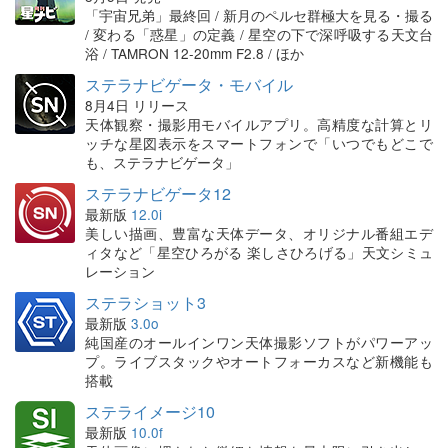
「宇宙兄弟」最終回 / 新月のペルセ群極大を見る・撮る
/ 変わる「惑星」の定義 / 星空の下で深呼吸する天文台
浴 / TAMRON 12-20mm F2.8 / ほか
ステラナビゲータ・モバイル
8月4日 リリース
天体観察・撮影用モバイルアプリ。高精度な計算とリ
ッチな星図表示をスマートフォンで「いつでもどこで
も、ステラナビゲータ」
ステラナビゲータ12
最新版
12.0i
美しい描画、豊富な天体データ、オリジナル番組エデ
ィタなど「星空ひろがる 楽しさひろげる」天文シミュ
レーション
ステラショット3
最新版
3.0o
純国産のオールインワン天体撮影ソフトがパワーアッ
プ。ライブスタックやオートフォーカスなど新機能も
搭載
ステライメージ10
最新版
10.0f