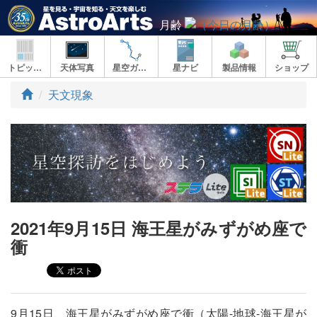
月齢
トピックス
天体写真
星空ガイド
星ナビ
製品情報
ショップ
ト
天文現象
ッ
プ
2021年9月15日 海王星がみずがめ座で
衝
9月15日、海王星がみずがめ座で衝（太陽‐地球‐海王星が