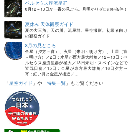
ペルセウス座流星群
8月12～13日が一番の見ごろ。月明かりゼロの好条件！
夏休み 天体観察ガイド
夏の大三角、天の川、流星群、星空撮影。初級者向け
の観察ガイド
8月の見どころ
金星（夕方～宵）、火星（未明～明け方）、土星（宵
～明け方）／2日：水星が西方最大離角／12～13日：ペ
ルセウス座流星群が極大／13日未明：スペインなどで
皆既日食／15日：金星が東方最大離角／16日夕方～
宵：細い月と金星が接近／…
「
星空ガイド
」や「
特集一覧
」もご覧ください