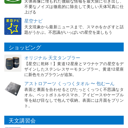
天体画像に埋もれた微細な情報を最大限に引き出し、
不要なノイズは徹底的に除去して美しい天体写真に仕
上げる
星空ナビ
天文現象から最新ニュースまで、スマホをかざすと話
題がうかぶ。不思議がいっぱいの星空を楽しもう
ショッピング
オリジナル 天文タンブラー
【星空に乾杯！】黄道12星座とマウナケアの星空をデ
ザインしたステンレスサーモタンブラー。黄道12星座
に新色モカブラウンが追加。
アストロアーツ くっつくタオル 〜 包むーん
表面と裏面を合わせるとぴたっとくっつく不思議なタ
オル。ペットボトルやスマホ、アイピースやケーブル
等を結び目なしで包んで収納。表面には月面をプリン
ト。
天文講習会