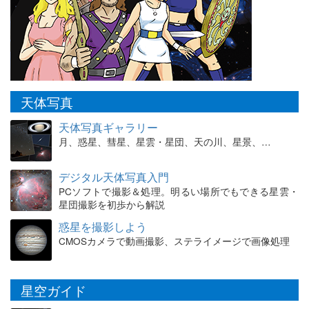
天体写真
天体写真ギャラリー
月、惑星、彗星、星雲・星団、天の川、星景、…
デジタル天体写真入門
PCソフトで撮影＆処理。明るい場所でもできる星雲・
星団撮影を初歩から解説
惑星を撮影しよう
CMOSカメラで動画撮影、ステライメージで画像処理
星空ガイド