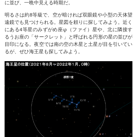
に並び、一晩中見える時期だ。
明るさは約8等級で、空が暗ければ双眼鏡や小型の天体望
遠鏡でも見つけられる。星図を頼りに探してみよう。近く
にある4等星のみずがめ座φ（ファイ）星や、北に隣接す
るうお座の「サークレット」と呼ばれる円形の星の並びが
目印になる。夜空では南の空の木星と土星が目を引いてい
るが、ぜひ海王星も探してみよう。