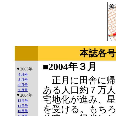
本誌各号
■2004年３月
▼2005年
４月号
正月に田舎に帰
３月号
２月号
ある人口約７万
１月号
▼2004年
宅地化が進み、
12月号
11月号
を受ける。もち
10月号