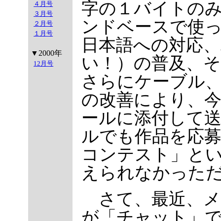
字の１バイトの
４月号
３月号
ンドベースで使
２月号
１月号
日本語への対応
▼2000年
い！）の普及、
12月号
さらにケーブル
の改善により、
ールに添付して
ルでも作品を応
コンテスト」と
えられなかった
さて、最近、メ
が「チャット」