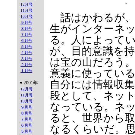
＊　
12月号
11月号
話はかわるが、
10月号
９月号
生がインターネ
８月号
７月号
る。人によって
６月号
５月号
が、目的意識を
４月号
３月号
は宝の山だろう
２月号
意義に使ってい
１月号
自分には情報収
▼2001年
12月号
段として、ネッ
11月号
10月号
なっている。ネ
９月号
８月号
ると、世界から
７月号
６月号
なるくらいだ。
５月号