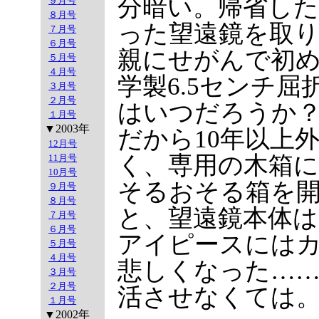
分暗い。帰省し
９月号
８月号
った望遠鏡を取
７月号
６月号
親にせがんで初
５月号
４月号
学製6.5センチ
３月号
２月号
はいつだろうか
１月号
▼2003年
だから10年以上
12月号
く、専用の木箱
11月号
10月号
そるおそる箱を
９月号
８月号
と、望遠鏡本体
７月号
６月号
アイピースには
５月号
４月号
悲しくなった…
３月号
２月号
活させなくては
１月号
▼2002年