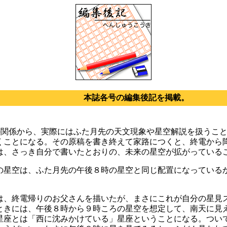
本誌各号の編集後記を掲載。
の関係から、実際にはふた月先の天文現象や星空解説を扱うこ
くことになる。その原稿を書き終えて家路につくと、終電から
は、さっき自分で書いたとおりの、未来の星空が拡がっている
星空は、ふた月先の午後８時の星空と同じ配置になっている
、終電帰りのお父さんを描いたが、まさにこれが自分の星見
ときには、午後８時から９時ころの星空を想定して、南天に見
星座とは「西に沈みかけている」星座ということになる。つい