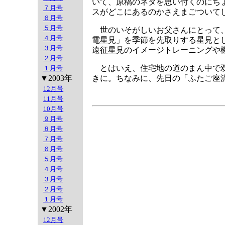
いて、原稿のネタを思い付くのにち
７月号
スがどこにあるのかさえまごついて
６月号
５月号
世のいそがしいお父さんにとって、
４月号
電星見」を季節を先取りする星見と
３月号
遠征星見のイメージトレーニングや
２月号
とはいえ、住宅地の道のまん中で双
１月号
▼2003年
きに。ちなみに、先日の「ふたご座
12月号
11月号
10月号
９月号
８月号
７月号
６月号
５月号
４月号
３月号
２月号
１月号
▼2002年
12月号