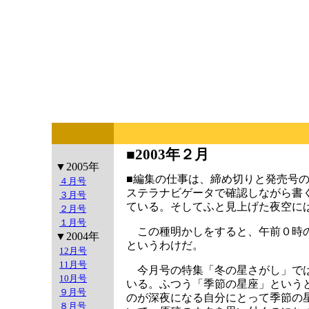
■2003年２月
▼2005年
■編集の仕事は、締め切りと発売号
４月号
ステラナビゲータで確認しながら書
３月号
ている。そしてふと見上げた夜空に
２月号
１月号
この種明かしをすると、午前０時の
▼2004年
というわけだ。
12月号
11月号
今月号の特集「冬の星さがし」では
10月号
いる。ふつう「季節の星座」という
９月号
のが深夜になる自分にとって季節の
８月号