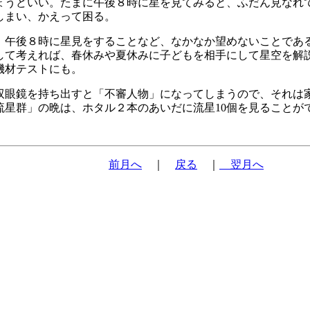
ょうどいい。たまに午後８時に星を見てみると、ふだん見なれ
しまい、かえって困る。
午後８時に星見をすることなど、なかなか望めないことであ
して考えれば、春休みや夏休みに子どもを相手にして星空を解
機材テストにも。
眼鏡を持ち出すと「不審人物」になってしまうので、それは
流星群」の晩は、ホタル２本のあいだに流星10個を見ることが
前月へ
｜
戻る
｜
翌月へ