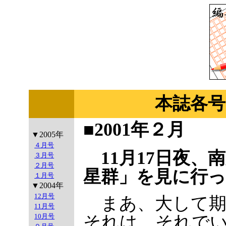
本誌各号
■2001年２月
▼2005年
４月号
11月17日夜
３月号
２月号
星群」を見に行っ
１月号
▼2004年
12月号
まあ、大して期
11月号
それは、それで
10月号