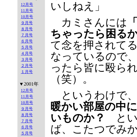
いしねえ」
12月号
11月号
10月号
カミさんには
９月号
８月号
ちゃったら困る
７月号
６月号
て念を押されて
５月号
なっているので
４月号
３月号
ったら皆に殴ら
２月号
１月号
（笑）。
▼2001年
12月号
というわけで、
11月号
10月号
暖かい部屋の中
９月号
いものか？
とい
８月号
７月号
ば、こたつでみ
６月号
５月号