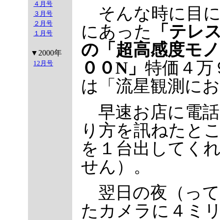
４月号
そんな時に目に
３月号
２月号
にあった
「テレ
１月号
の「超高感度モノ
▼2000年
００N」
特価４万
12月号
は「流星観測に
早速お店に電話
り方を訊ねたと
を１台出してく
せん）。
翌日の夜（って
たカメラに４ミ