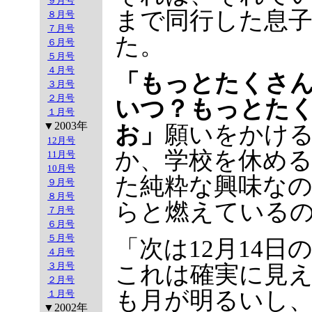
９月号
まで同行した息
８月号
７月号
た。
６月号
５月号
４月号
「もっとたくさ
３月号
２月号
いつ？もっとた
１月号
▼2003年
お」
願いをかけ
12月号
か、学校を休め
11月号
10月号
た純粋な興味な
９月号
８月号
らと燃えている
７月号
６月号
５月号
「次は12月14
４月号
３月号
これは確実に見
２月号
も月が明るいし
１月号
▼2002年