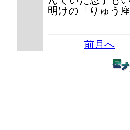
明けの「りゅう
前月へ