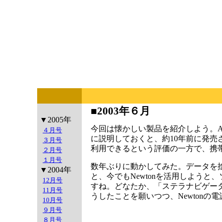
■2003年６月
▼2005年
今回は懐かしい製品を紹介しよう。Apple
４月号
に説明しておくと、約10年前に発
３月号
利用できるという評価の一方で、携
２月号
１月号
数年ぶりに動かしてみた。データを捨
▼2004年
と、今でもNewtonを活用しよう
12月号
すね。どなたか、「ステラナビゲータ
11月号
うしたことを願いつつ、Newtonの
10月号
９月号
８月号