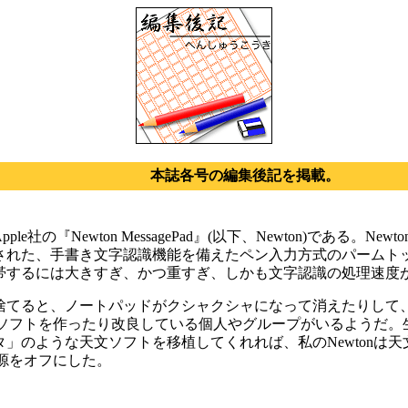
本誌各号の編集後記を掲載。
社の『Newton MessagePad』(以下、Newton)である
売された、手書き文字認識機能を備えたペン入力方式のパームト
帯するには大きすぎ、かつ重すぎ、しかも文字認識の処理速度
てると、ノートパッドがクシャクシャになって消えたりして、A
と、ソフトを作ったり改良している個人やグループがいるようだ
」のような天文ソフトを移植してくれれば、私のNewtonは
電源をオフにした。