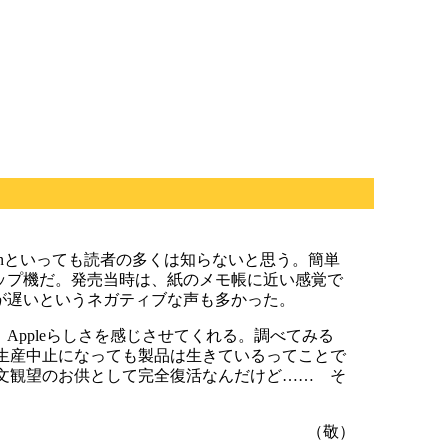
。Newtonといっても読者の多くは知らないと思う。簡単
ップ機だ。発売当時は、紙のメモ帳に近い感覚で
が遅いというネガティブな声も多かった。
ppleらしさを感じさせてくれる。調べてみる
。生産中止になっても製品は生きているってことで
天文観望のお供として完全復活なんだけど…… そ
（敬）