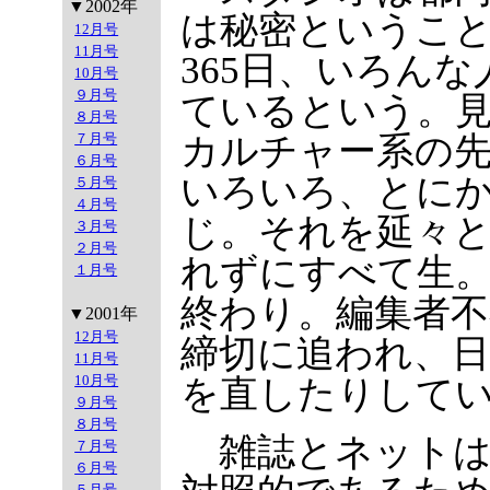
▼2002年
は秘密ということ
12月号
11月号
365日、いろん
10月号
９月号
ているという。
８月号
カルチャー系の
７月号
６月号
いろいろ、とに
５月号
４月号
じ。それを延々
３月号
２月号
れずにすべて生
１月号
終わり。編集者
▼2001年
12月号
締切に追われ、
11月号
10月号
を直したりして
９月号
８月号
雑誌とネットは
７月号
６月号
５月号