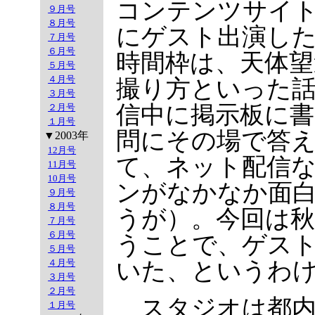
コンテンツサイ
９月号
８月号
にゲスト出演し
７月号
６月号
時間枠は、天体望
５月号
４月号
撮り方といった
３月号
信中に掲示板に
２月号
１月号
問にその場で答
▼2003年
12月号
て、ネット配信
11月号
10月号
ンがなかなか面
９月号
８月号
うが）。今回は
７月号
６月号
うことで、ゲス
５月号
いた、というわ
４月号
３月号
２月号
スタジオは都内
１月号