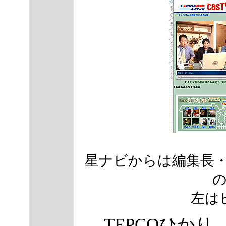
星ナビからは編集長
左は
TEPCOひか