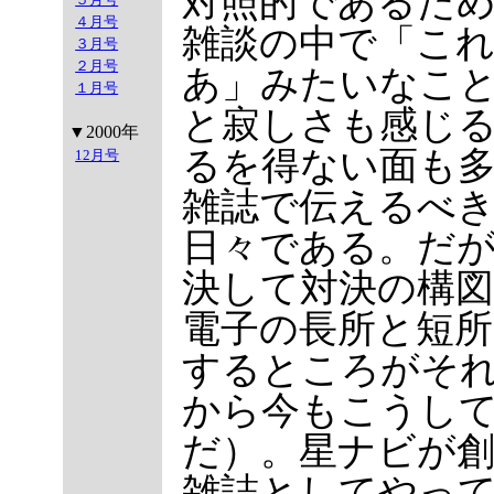
対照的であるた
４月号
雑談の中で「こ
３月号
２月号
あ」みたいなこ
１月号
と寂しさも感じ
▼2000年
るを得ない面も
12月号
雑誌で伝えるべ
日々である。だ
決して対決の構
電子の長所と短
するところがそ
から今もこうし
だ）。星ナビが創
雑誌としてやっ