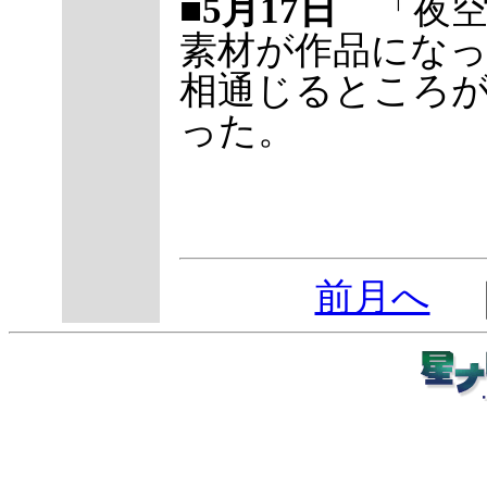
■5月17日
「夜空
素材が作品にな
相通じるところ
った。
前月へ