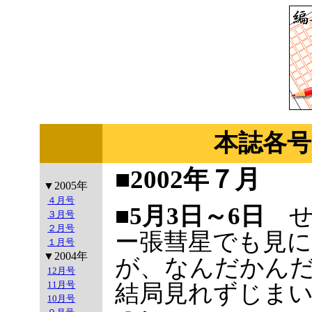
本誌各号
■2002年７月
▼2005年
４月号
■5月3日～6日
せ
３月号
２月号
ー張彗星でも見
１月号
▼2004年
が、なんだかん
12月号
11月号
結局見れずじま
10月号