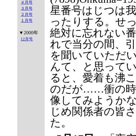
４月号
星番号はじつは
３月号
２月号
ったりする。せ
１月号
絶対に忘れない
▼2000年
12月号
れで当分の間、
を聞いていただ
んて、と思って
ると、愛着も沸こ
のだが……衝の
像してみようか
じめ関係者の皆
た。