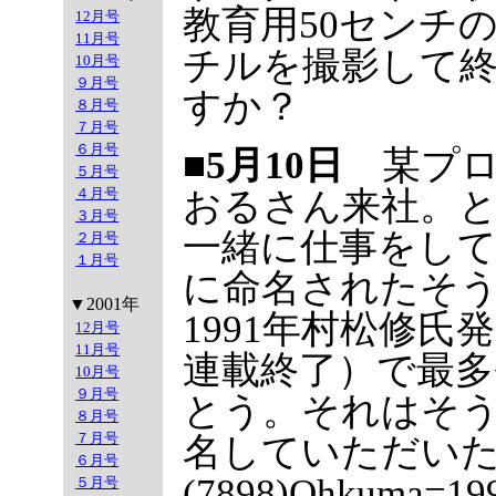
教育用50センチ
12月号
11月号
チルを撮影して
10月号
９月号
すか？
８月号
７月号
６月号
■5月10日
某プロ
５月号
４月号
おるさん来社。
３月号
一緒に仕事をし
２月号
１月号
に命名されたそうだ（277
▼2001年
1991年村松修
12月号
11月号
連載終了）で最多
10月号
９月号
とう。それはそ
８月号
７月号
名していただい
６月号
(7898)Ohkuma
５月号