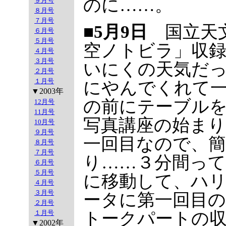
のに……。
９月号
８月号
７月号
■5月9日
国立天文
６月号
５月号
空ノトビラ」収
４月号
３月号
いにくの天気だ
２月号
１月号
にやんでくれて
▼2003年
の前にテーブル
12月号
11月号
写真講座の始ま
10月号
９月号
一回目なので、
８月号
７月号
り……３分間っ
６月号
５月号
に移動して、ハ
４月号
３月号
ータに第一回目
２月号
１月号
トークパートの
▼2002年