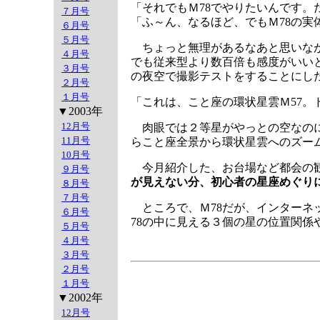
「それでもＭ78でやりたいんです。
７月号
「ふ～ん、なるほど、でもＭ78の
６月号
５月号
ちょっと無理があるなあと思いなが
４月号
でも従来型より数百倍も感度がいい
３月号
の夜空で撮影テストをすることにし
２月号
１月号
「これは、こと座の環状星雲Ｍ57。
▼2003年
12月号
肉眼では２等星がやっとの空なのに
11月号
らこと座全景から環状星雲へのズー
10月号
今月紹介した、お台場など都会の観
９月号
が見えない分、初心者の星座めぐり
８月号
７月号
ところで、Ｍ78だが、インターネ
６月号
78の中に見える３個の星の位置関
５月号
４月号
３月号
２月号
１月号
▼2002年
12月号