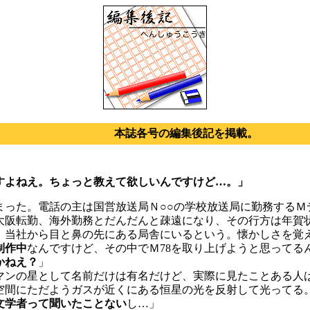
本誌各号の編集後記を掲載。
ですよねえ。ちょっと教えて欲しいんですけど…。」
った。電話の主は国営放送局Ｎ○○の学校放送局に勤務するＭ
大阪転勤、海外勤務とだんだんと疎遠になり、その行方は年賀
、当社から目と鼻の先にある局舎にいるという。懐かしさを覚
制作中
なんですけど、その中でＭ78を取り上げようと思ってるん
かねえ？
」
ラマンの星として名前だけは有名だけど、実際に見たことある人
空間にただようガスが近くにある恒星の光を反射して光ってる
文学者って聞いたことない
し…」