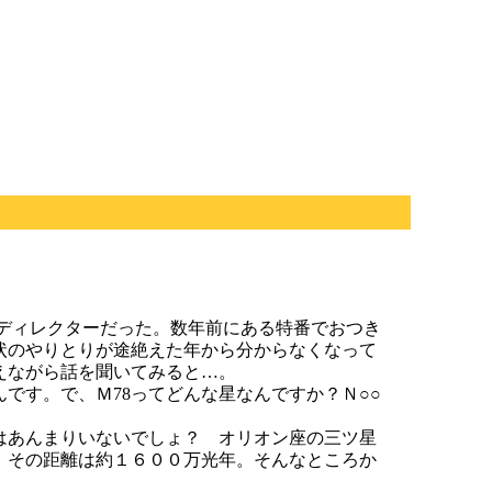
ディレクターだった。数年前にある特番でおつき
状のやりとりが途絶えた年から分からなくなって
えながら話を聞いてみると…。
です。で、Ｍ78ってどんな星なんですか？Ｎ○○
はあんまりいないでしょ？ オリオン座の三ツ星
。その距離は約１６００万光年。そんなところか