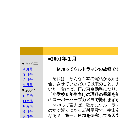
■2001年１月
▼2005年
「Ｍ78ってウルトラマンの故郷
４月号
３月号
それは、そんな１本の電話から始ま
２月号
合いさせていただいて以来のこと。
１月号
いた。聞けば、再び東京勤務になり
▼2004年
「
小学校６年生向けの理科の番組を
12月号
の
スーパーハープカメラで撮れます
11月号
「Ｍ78って言えば、確かにウルト
10月号
のすぐ近くにある反射星雲で、宇宙
９月号
なあ？
第一、Ｍ78を研究してる天
８月号