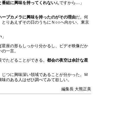
と番組に興味を持ってくれない
んですから…」
ハープカメラに興味を持ったのがその理由
だ。何
とりあえずその日のうちにＮ○○へ向かい、東京
い
」
ば星座の形もしっかり分かるし、ビデオ映像だか
いの一言。
眼でたどることができる。
都会の夜空は余計な星
、じつに興味深い領域であることが分かった。Ｍ
興味のある人はぜひ調べてみて欲しい。
編集長 大熊正美