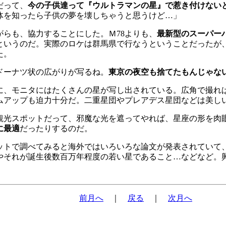
だって、
今の子供達って『ウルトラマンの星』で惹き付けない
実体を知ったら子供の夢を壊しちゃうと思うけど…」
らも、協力することにした。Ｍ78よりも、
最新型のスーパー
というのだ。実際のロケは群馬県で行なうということだったが、
た。
ドーナツ状の広がりが写るね。
東京の夜空も捨てたもんじゃな
、モニタにはたくさんの星が写し出されている。広角で撮れ
ムアップも迫力十分だ。二重星団やプレアデス星団などは美し
光スポットだって、邪魔な光を遮ってやれば、星座の形を肉
に最適
だったりするのだ。
ットで調べてみると海外ではいろいろな論文が発表されていて
係やそれが誕生後数百万年程度の若い星であること…などなど。
前月へ
｜
戻る
｜
次月へ