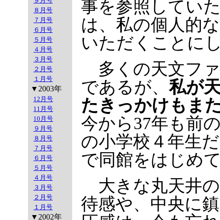
９月号
事を参照してい
８月号
は、私の個人的
７月号
６月号
いただくことに
５月号
４月号
３月号
多くの天文ファ
２月号
１月号
であるが、
私が
▼2003年
12月号
たきっかけもま
11月号
今から37年も前
10月号
９月号
の小学校４年生だ
８月号
７月号
で同館をはじめ
６月号
５月号
４月号
大きな丸天井の
３月号
２月号
待感や、中央に鎮
１月号
▼2002年