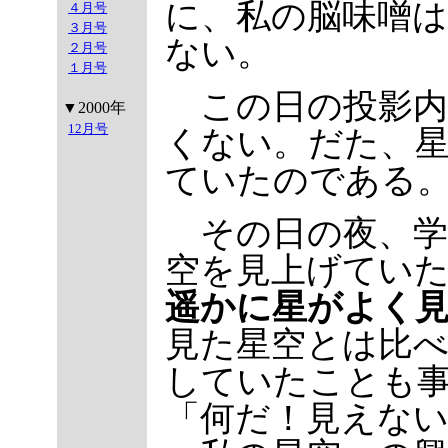
に、私の脳味噌
４月号
３月号
ない。
２月号
１月号
この日の投影内
▼2000年
12月号
くない。だた、
ていたのである
その日の夜、学
空を見上げてい
遥かに星がよく
見た星空とは比
していたことも
「何だ！見えな