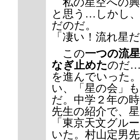
私の星空への興
と思う…しかし
だのだ。
「凄い！流れ星だ
この
一つの流
なぎ止めた
のだ
を進んでいった
い、「星の会」
だ。中学２年の時
先生の紹介で、
「東京天文グル
いた。村山定男