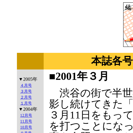
本誌各号
■2001年３月
▼2005年
４月号
渋谷の街で半世
３月号
２月号
影し続けてきた
１月号
▼2004年
３月11日をもっ
12月号
11月号
を打つことにな
10月号