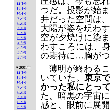
圧感は、今も忘
12月号
つだ。投影が始
11月号
10月号
井だった空間は
９月号
８月号
大陽が姿を現わ
７月号
６月号
空が夕焼けに染
５月号
４月号
わすころには、
３月号
の期待に…胸が
２月号
１月号
薄明が終わるこ
▼2001年
12月号
いていた。
東京
11月号
10月号
かった私にとっ
９月号
８月号
た。暗黒の宇宙
７月号
感と、眼前に展開
６月号
５月号