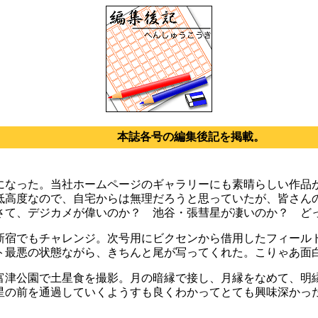
本誌各号の編集後記を掲載。
なった。当社ホームページのギャラリーにも素晴らしい作品
低高度なので、自宅からは無理だろうと思っていたが、皆さん
さて、デジカメが偉いのか？ 池谷・張彗星が凄いのか？ ど
宿でもチャレンジ。次号用にビクセンから借用したフィール
ト最悪の状態ながら、きちんと尾が写ってくれた。こりゃあ面
津公園で土星食を撮影。月の暗縁で接し、月縁をなめて、明縁
星の前を通過していくようすも良くわかってとても興味深かっ