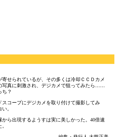
が寄せられているが、その多くは冷却ＣＣＤカメ
の写真に刺激され、デジカメで狙ってみたら……
っち？
ドスコープにデジカメを取り付けて撮影してみ
白い。
から出現するようすは実に美しかった。40倍速
た。
編集・発行人 大熊正美