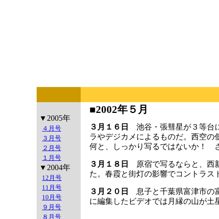
■2002年５月
▼2005年
３月１６日
池谷・張彗星が３等台に
４月号
ラやデジカメによるものだ。西空の
３月号
何と、しっかり写るではないか！ 
２月号
１月号
３月１８日
原宿で写るならと、西新
▼2004年
た。春霞と街灯の影響でコントラス
12月号
11月号
３月２０日
息子と千葉県富津市の富
10月号
に編集したビデオでは月縁の山が土
９月号
８月号