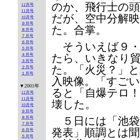
のか、飛行士の
12月号
11月号
だが、空中分解
10月号
９月号
た。合掌。
８月号
７月号
６月号
そういえば９・
５月号
４月号
たら、いきなり
３月号
た。「火災？」
２月号
１月号
入映像。「すご
▼2001年
ると「自爆テロ
12月号
11月号
壊した。
10月号
９月号
８月号
５日には「池袋
７月号
発表」順調とは
６月号
５月号