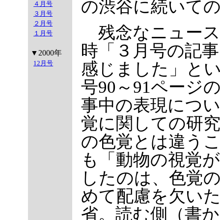
の渋谷に続いて
４月号
３月号
２月号
残念なニュース
１月号
時「３月号の記
▼2000年
12月号
感じました」と
号90～91ペー
事中の表現につ
覚に関しての研
の色覚とは違う
も「動物の視覚が
したのは、色覚
めて配慮を欠い
省。読む側（書