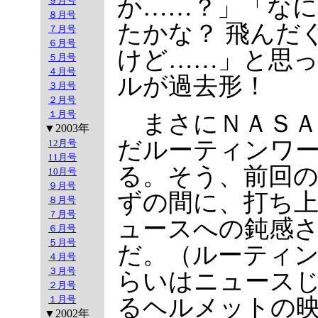
か……？」「な
９月号
８月号
たかな？ 飛んだ
７月号
６月号
けど……」と思
５月号
４月号
ルが過去形！
３月号
２月号
１月号
まさにＮＡＳＡ
▼2003年
だルーティンワ
12月号
11月号
る。そう、前回の
10月号
９月号
ずの間に、打ち
８月号
７月号
ュースへの鈍感
６月号
５月号
だ。（ルーティ
４月号
３月号
らいはニュース
２月号
１月号
るヘルメットの
▼2002年