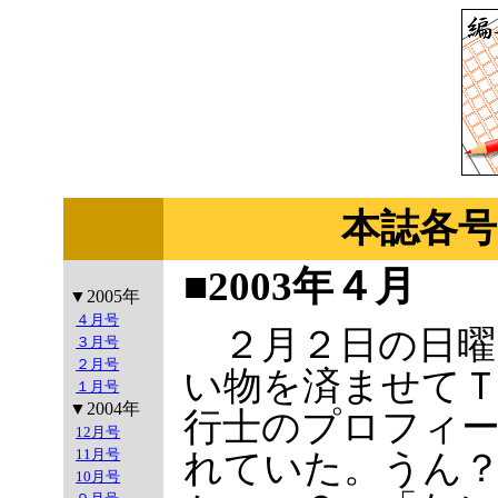
本誌各号
■2003年４月
▼2005年
４月号
２月２日の日曜
３月号
２月号
い物を済ませて
１月号
▼2004年
行士のプロフィ
12月号
11月号
れていた。うん
10月号