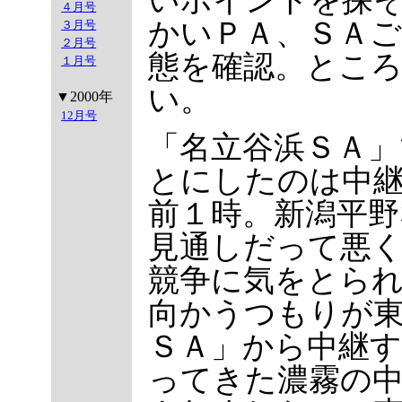
４月号
かいＰＡ、ＳＡご
３月号
２月号
態を確認。とこ
１月号
い。
▼2000年
12月号
「名立谷浜ＳＡ」
とにしたのは中
前１時。新潟平野
見通しだって悪
競争に気をとら
向かうつもりが東
ＳＡ」から中継
ってきた濃霧の