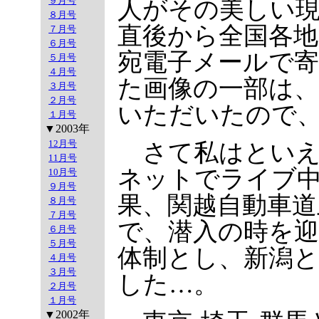
９月号
人がその美しい
８月号
直後から全国各地
７月号
６月号
宛電子メールで
５月号
４月号
た画像の一部は
３月号
２月号
いただいたので
１月号
▼2003年
12月号
さて私はといえ
11月号
ネットでライブ
10月号
９月号
果、関越自動車道
８月号
７月号
で、潜入の時を
６月号
５月号
体制とし、新潟と
４月号
３月号
した…。
２月号
１月号
▼2002年