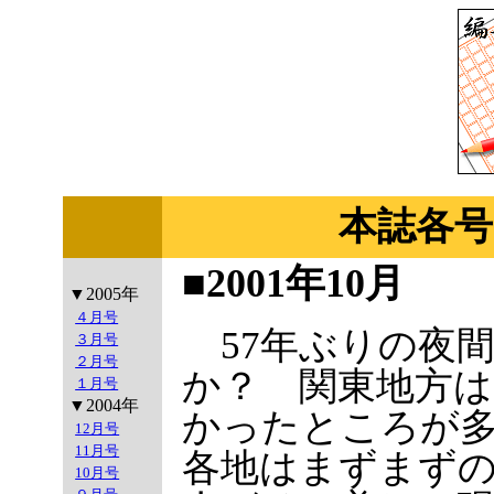
本誌各号
■2001年10月
▼2005年
４月号
57年ぶりの夜
３月号
２月号
か？ 関東地方
１月号
▼2004年
かったところが
12月号
11月号
各地はまずまず
10月号