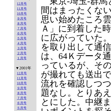
東京-埼玉-群馬
12月号
間はまったくな
11月号
10月号
思い始めたころ
９月号
８月号
Ａ」に到着した
７月号
６月号
に広がっていた
５月号
４月号
を取り出して通
３月号
は、64Ｋデータ
２月号
１月号
っているが、そ
▼2001年
が撮れても送出
12月号
11月号
流れを確認しつ
10月号
９月号
題なし。とりあ
８月号
７月号
とにした。中継
６月号
５月号
いポイントを探