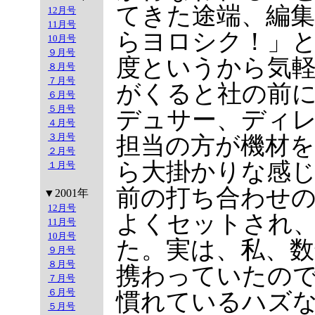
てきた途端、編
12月号
11月号
らヨロシク！」
10月号
９月号
度というから気
８月号
７月号
がくると社の前
６月号
５月号
デュサー、ディ
４月号
３月号
担当の方が機材
２月号
ら大掛かりな感
１月号
前の打ち合わせ
▼2001年
12月号
よくセットされ
11月号
10月号
た。実は、私、
９月号
８月号
携わっていたの
７月号
６月号
慣れているハズ
５月号