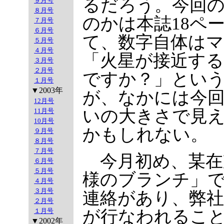
るだろう。今回
９月号
８月号
のかは本誌18ペ
７月号
６月号
て、数字自体は
５月号
４月号
「火星が接近す
３月号
２月号
ですか？」とい
１月号
▼2003年
が、なかには今
12月号
いの大きさで見
11月号
10月号
かもしれない。
９月号
８月号
７月号
今月初め、某在
６月号
５月号
様のブランチ」
４月号
３月号
連絡があり、弊
２月号
１月号
が行なわれるこ
▼2002年