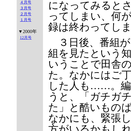
になってみると
４月号
３月号
ってしまい、何
２月号
１月号
録は終わってし
▼2000年
12月号
３日後、番組が
組を見たという
いうことで田舎
た。なかにはご
した人も……。
うと、「ガチガ
た」と酷いもの
なかにも、緊張
方がいるかもし