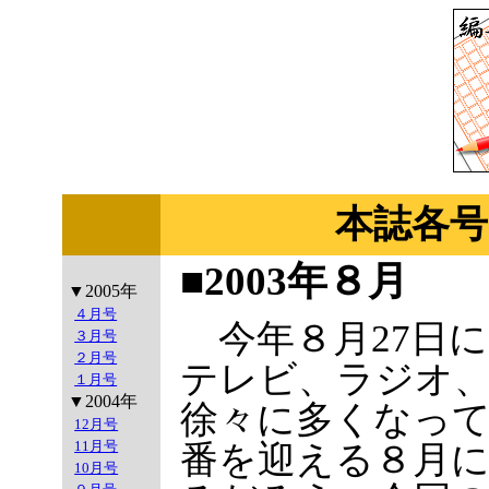
本誌各号
■2003年８月
▼2005年
４月号
今年８月27日
３月号
２月号
テレビ、ラジオ
１月号
▼2004年
徐々に多くなっ
12月号
11月号
番を迎える８月
10月号