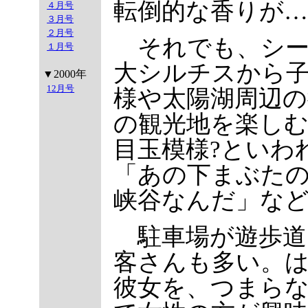
転倒的な香りが…
４月号
３月号
２月号
それでも、シー
１月号
大シルチスから
▼2000年
12月号
様や太陽湖周辺の
の観光地を楽しむ
目玉模様?といわ
「あの下まぶた
峡谷なんだ」な
駐車場が遊歩道
客さんも多い。
彼女を、つまら