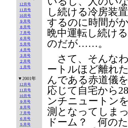
いるし、人のい
12月号
し続ける冷房装
11月号
10月号
するのに時間が
９月号
８月号
晩中運転し続け
７月号
６月号
のだが……。
５月号
４月号
さて、そんなわ
３月号
２月号
ートルほど離れ
１月号
んである赤道儀
▼2001年
12月号
応じて自宅から2
11月号
10月号
ンチニュートン
９月号
８月号
測となってしま
７月号
ドーム？ 何のた
６月号
５月号