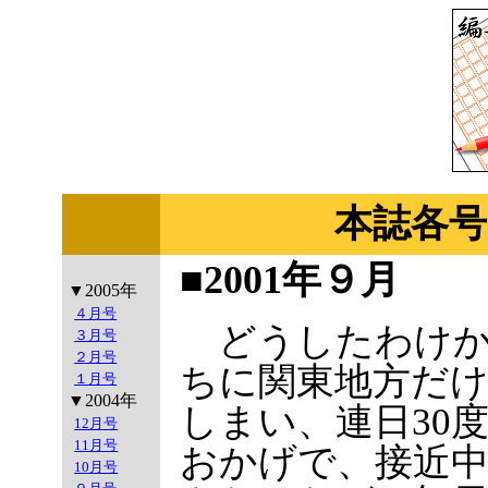
本誌各号
■2001年９月
▼2005年
４月号
どうしたわけか
３月号
２月号
ちに関東地方だ
１月号
▼2004年
しまい、連日30
12月号
11月号
おかげで、接近
10月号