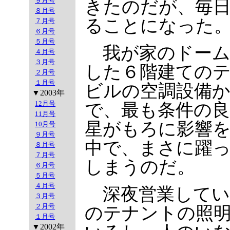
９月号
きたのだが、毎
８月号
ることになった
７月号
６月号
５月号
我が家のドーム
４月号
３月号
した６階建ての
２月号
１月号
ビルの空調設備
▼2003年
12月号
で、最も条件の
11月号
星がもろに影響
10月号
９月号
中で、まさに躍
８月号
７月号
しまうのだ。
６月号
５月号
４月号
深夜営業してい
３月号
２月号
のテナントの照
１月号
▼2002年