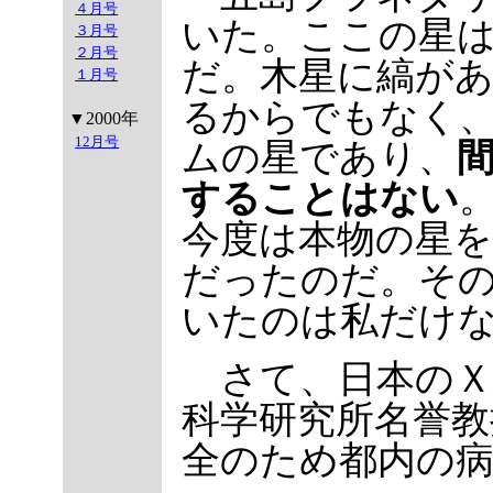
４月号
いた。ここの星
３月号
２月号
だ。木星に縞が
１月号
るからでもなく
▼2000年
12月号
ムの星であり、
することはない
今度は本物の星
だったのだ。そ
いたのは私だけ
さて、日本のＸ
科学研究所名誉教
全のため都内の