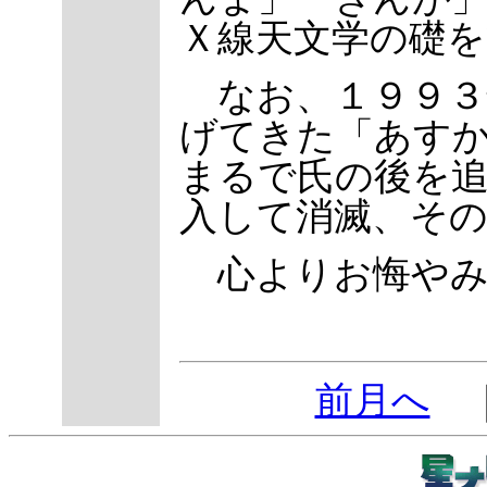
Ｘ線天文学の礎を
なお、１９９３
げてきた「あすか
まるで氏の後を
入して消滅、そ
心よりお悔やみ
前月へ