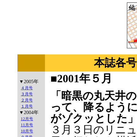
本誌各号
■2001年５月
▼2005年
４月号
「暗黒の丸天井
３月号
２月号
って、降るよう
１月号
▼2004年
がゾクッとした
12月号
11月号
３月３日のリニ
10月号