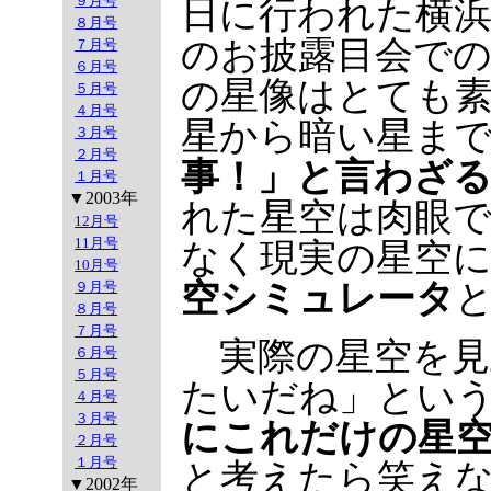
９月号
日に行われた横
８月号
のお披露目会で
７月号
６月号
の星像はとても
５月号
４月号
星から暗い星ま
３月号
２月号
事！」と言わざ
１月号
▼2003年
れた星空は肉眼
12月号
11月号
なく現実の星空
10月号
空シミュレータ
９月号
８月号
７月号
実際の星空を見
６月号
５月号
たいだね」とい
４月号
３月号
にこれだけの星
２月号
１月号
と考えたら笑え
▼2002年