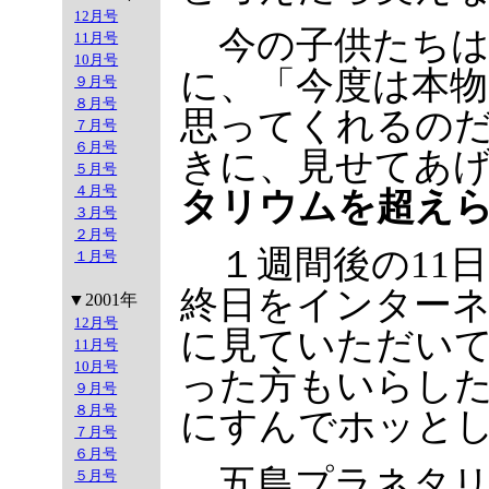
12月号
今の子供たちは
11月号
10月号
に、「今度は本
９月号
８月号
思ってくれるの
７月号
６月号
きに、見せてあ
５月号
４月号
タリウムを超え
３月号
２月号
１週間後の11
１月号
終日をインター
▼2001年
12月号
に見ていただい
11月号
10月号
った方もいらし
９月号
８月号
にすんでホッと
７月号
６月号
五島プラネタリ
５月号