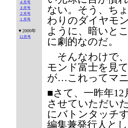
４月号
ない。そう、ち
３月号
２月号
わりのダイヤモ
１月号
ように、暗いと
▼2000年
12月号
に劇的なのだ。
そんなわけで、
モンド富士を見
が…これってマ
■さて、一昨年1
させていただい
にバトンタッチ
編集兼発行人とし