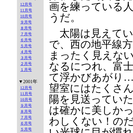
画を練っている
12月号
11月号
うだ。
10月号
９月号
８月号
太陽は見えてい
７月号
６月号
で、西の地平線
５月号
４月号
まったく見えな
３月号
なるにつれ、富
２月号
１月号
て浮かびあがり
▼2001年
望室にはたくさ
12月号
11月号
陽を見送ってい
10月号
９月号
は確かに美しか
８月号
７月号
わしくない！の
６月号
い光球に目が慣
５月号