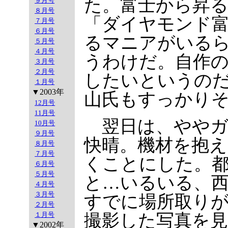
た。富士から昇
９月号
８月号
「ダイヤモンド
７月号
６月号
るマニアがいる
５月号
４月号
うわけだ。自作
３月号
２月号
したいというの
１月号
▼2003年
山氏もすっかり
12月号
11月号
翌日は、ややガ
10月号
９月号
快晴。機材を抱
８月号
７月号
くことにした。都
６月号
５月号
と…いるいる、
４月号
３月号
すでに場所取り
２月号
１月号
撮影した写真を
▼2002年