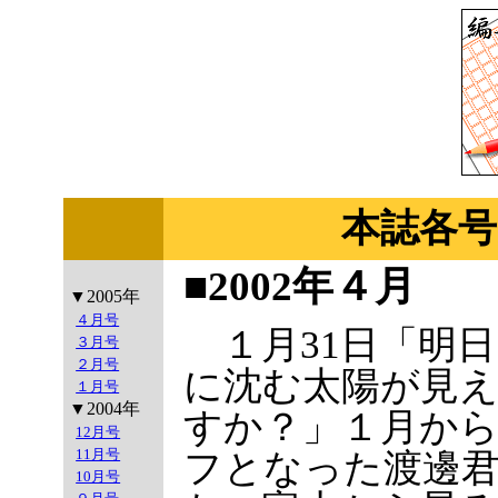
本誌各号
■2002年４月
▼2005年
４月号
１月31日「明日
３月号
２月号
に沈む太陽が見
１月号
▼2004年
すか？」１月か
12月号
11月号
フとなった渡邊
10月号