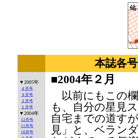
本誌各号
■2004年２月
▼2005年
４月号
以前にもこの欄
３月号
２月号
も、自分の星見
１月号
▼2004年
自宅までの道す
12月号
11月号
見」と、ベラン
10月号