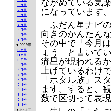
ながめている気
９月号
８月号
になっています
７月号
６月号
５月号
ふだん星ナビの
４月号
３月号
向きのかんたん
２月号
１月号
その中で「今月は
▼2003年
ょう」と書いて
12月号
11月号
流星が現われる
10月号
９月号
上げているわけ
８月号
７月号
「ホタル族」ス
６月号
５月号
ます。すると、
４月号
３月号
数で区切って表
２月号
１月号
▼2002年