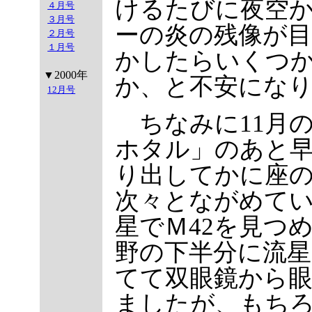
けるたびに夜空
４月号
３月号
ーの炎の残像が
２月号
１月号
かしたらいくつ
▼2000年
か、と不安にな
12月号
ちなみに11月
ホタル」のあと
り出してかに座の
次々とながめて
星でＭ42を見つ
野の下半分に流
てて双眼鏡から
ましたが、もち