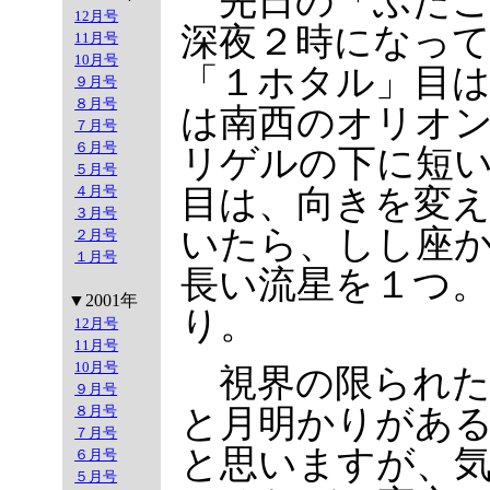
先日の「ふたご
12月号
深夜２時になっ
11月号
10月号
「１ホタル」目
９月号
８月号
は南西のオリオ
７月号
６月号
リゲルの下に短
５月号
４月号
目は、向きを変
３月号
いたら、しし座
２月号
１月号
長い流星を１つ
▼2001年
り。
12月号
11月号
10月号
視界の限られた
９月号
８月号
と月明かりがあ
７月号
と思いますが、
６月号
５月号