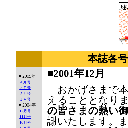
本誌各号
■2001年12月
▼2005年
４月号
おかげさまで本
３月号
２月号
えることとなり
１月号
▼2004年
の皆さまの熱い
12月号
11月号
謝いたします。
10月号