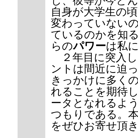
し、彼等が今ど
自身が大学生の
変わっていない
ているのかを知
らの
パワー
は私
２年目に突入し
ントは間近に迫
きっかけに多く
れることを期待
ータとなれるよ
つもりである。
をぜひお寄せ頂