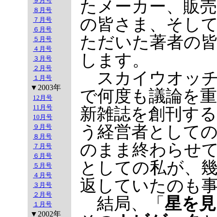
９月号
たメーカー、販売
８月号
の皆さま、そし
７月号
６月号
ただいた著者の
５月号
４月号
します。
３月号
２月号
スカイウオッチ
１月号
▼2003年
で何度も議論を
12月号
11月号
新雑誌を創刊す
10月号
う経営者として
９月号
８月号
のまま終わらせ
７月号
６月号
としての私が、
５月号
４月号
返していたのも
３月号
２月号
結局、「
星を見
１月号
▼2002年