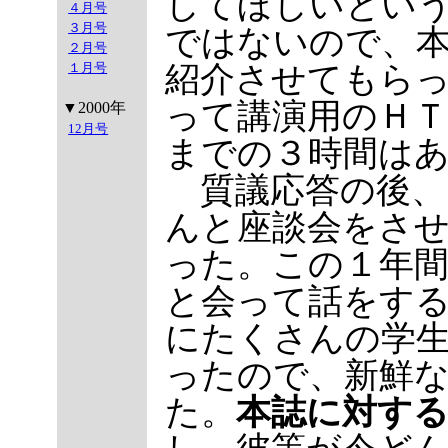
してほしいとい
４月号
３月号
ではないので、本
２月号
紹介させてもらっ
１月号
って講演用のＨ
▼2000年
12月号
までの３時間は
質議応答の後、5
んと座談会をさ
った。この１年間
と会って話をす
にたくさんの学
ったので、新鮮
た。
本誌に対す