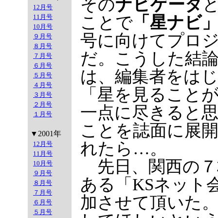
その
ナビゲータ
12月号
ことで
「星ナビ
11月号
10月号
号に向けてプロ
９月号
８月号
だ。こうした結
７月号
６月号
は、編集者をは
５月号
４月号
「星を見ること
３月号
２月号
一点に尽きると
１月号
ことを誌面に展
▼2001年
れたら…。
12月号
11月号
先日、関西の７
10月号
９月号
ある「KSネット
８月号
７月号
加させて頂いた
６月号
５月号