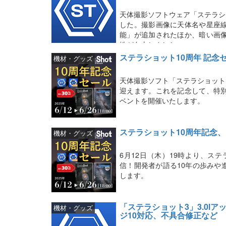
天体撮影ソフトウェア「ステラシ
した。撮影画像に天体名や星座
能」が追加されたほか、暗い画
性が向上しました。
ステラショット10周年 記
機材・グッズ
天体撮影ソフト「ステラショット
迎えます。これを記念して、特
ベントを開催いたします。
ステラショット10周年記念、
機材・グッズ
6月12日（木）19時より、ステ
信！開発者が語る10年の歩みや
します。
「ステラショット3」3.0l
機材・グッズ
ジ10対応、不具合修正など