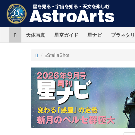
Home
天体写真
星空ガイド
星ナビ
プラネタリ
ト
StellaShot
ッ
プ
AstroArts