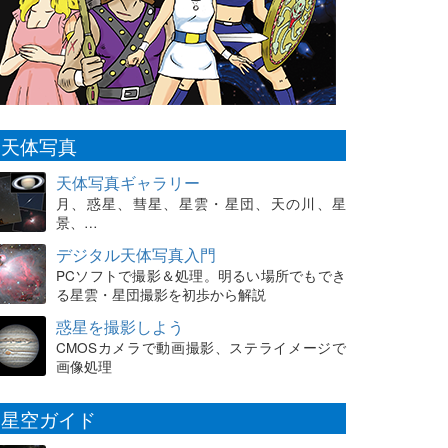
天体写真
天体写真ギャラリー
月、惑星、彗星、星雲・星団、天の川、星
景、…
デジタル天体写真入門
PCソフトで撮影＆処理。明るい場所でもでき
る星雲・星団撮影を初歩から解説
惑星を撮影しよう
CMOSカメラで動画撮影、ステライメージで
画像処理
星空ガイド