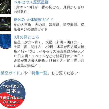
ペルセウス座流星群
8月12～13日が一番の見ごろ。月明かりゼロ
の好条件！
夏休み 天体観察ガイド
夏の大三角、天の川、流星群、星空撮影。初
級者向けの観察ガイド
8月の見どころ
金星（夕方～宵）、火星（未明～明け方）、
土星（宵～明け方）／2日：水星が西方最大離
角／12～13日：ペルセウス座流星群が極大／
13日未明：スペインなどで皆既日食／15日：
金星が東方最大離角／16日夕方～宵：細い月
と金星が接近／…
「
星空ガイド
」や「
特集一覧
」もご覧ください