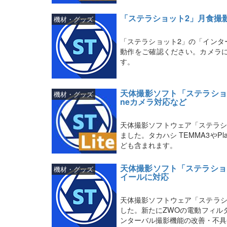
「ステラショット2」月食撮
機材・グッズ
「ステラショット2」の「インタ
動作をご確認ください。カメラ
す。
天体撮影ソフト「ステラショットL
機材・グッズ
neカメラ対応など
天体撮影ソフトウェア「ステラショ
ました。タカハシ TEMMA3やP
ども含まれます。
天体撮影ソフト「ステラショッ
機材・グッズ
イールに対応
天体撮影ソフトウェア「ステラシ
した。新たにZWOの電動フィル
ンターバル撮影機能の改善・不具