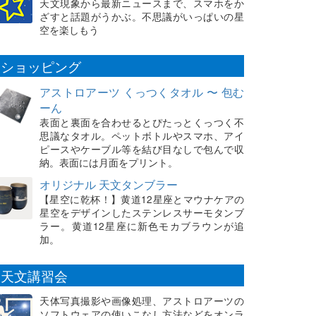
天文現象から最新ニュースまで、スマホをか
ざすと話題がうかぶ。不思議がいっぱいの星
空を楽しもう
ショッピング
アストロアーツ くっつくタオル 〜 包む
ーん
表面と裏面を合わせるとぴたっとくっつく不
思議なタオル。ペットボトルやスマホ、アイ
ピースやケーブル等を結び目なしで包んで収
納。表面には月面をプリント。
オリジナル 天文タンブラー
【星空に乾杯！】黄道12星座とマウナケアの
星空をデザインしたステンレスサーモタンブ
ラー。黄道12星座に新色モカブラウンが追
加。
天文講習会
天体写真撮影や画像処理、アストロアーツの
ソフトウェアの使いこなし方法などをオンラ