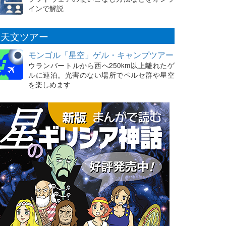
インで解説
天文ツアー
モンゴル「星空」ゲル・キャンプツアー
ウランバートルから西へ250km以上離れたゲ
ルに連泊。光害のない場所でペルセ群や星空
を楽しめます