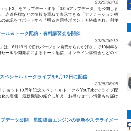
2025/06/12
ョット3」をアップデートする「3.0mアップデータ」を公開しま
線、赤道座標などの情報を重ねて表示できる「アノテーション機
像の確認をサポートする「明るさ調整ボタン」も搭載され、利便
念セール＆トーク配信・有料講習会を開催
2025/06/12
」は、6月19日で初代バージョン発売からおかげさまで10周年を
別セールや開発者によるトーク配信、オンライン講習会などのイ
スペシャルトークライブを6月12日に配信
2025/06/05
ラショット10周年記念スペシャルトークをYouTubeでライブ配
進化の裏側、最新機能の紹介に加え、お得なセール情報もお届け
アップデータ公開 星図描画エンジンの更新やステライメー