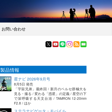
お問い合わせ
製品情報
星ナビ 2026年9月号
8月5日 発売
「宇宙兄弟」最終回 / 新月のペルセ群極大を
見る・撮る / 変わる「惑星」の定義 / 星空の下
で深呼吸する天文台浴 / TAMRON 12-20mm
F2.8 / ほか
ステラナビゲータ・モバイル