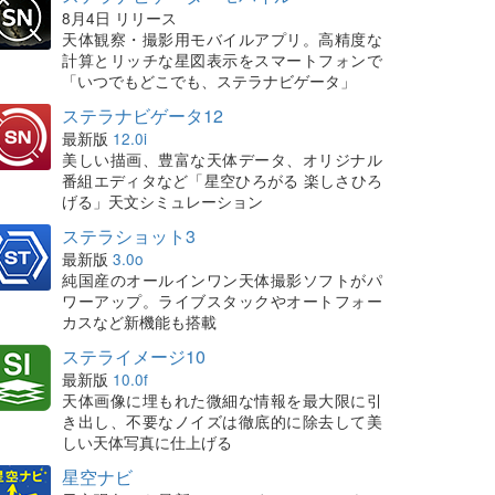
8月4日 リリース
天体観察・撮影用モバイルアプリ。高精度な
計算とリッチな星図表示をスマートフォンで
「いつでもどこでも、ステラナビゲータ」
ステラナビゲータ12
最新版
12.0i
美しい描画、豊富な天体データ、オリジナル
番組エディタなど「星空ひろがる 楽しさひろ
げる」天文シミュレーション
ステラショット3
最新版
3.0o
純国産のオールインワン天体撮影ソフトがパ
ワーアップ。ライブスタックやオートフォー
カスなど新機能も搭載
ステライメージ10
最新版
10.0f
天体画像に埋もれた微細な情報を最大限に引
き出し、不要なノイズは徹底的に除去して美
しい天体写真に仕上げる
星空ナビ