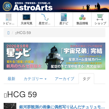
トピックス
天体写真
星空ガイド
星ナビ
製品情報
ショップ
ト
HCG 59
ッ
プ
AstroArts
最新
カテゴリー
アーカイブ
タグ
Topics
HCG 59
銀河群観測の画像に偶然写り込んだチュリュモフ・ゲラシメンコ彗星