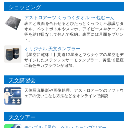
ショッピング
アストロアーツ くっつくタオル 〜 包むーん
表面と裏面を合わせるとぴたっとくっつく不思議なタ
オル。ペットボトルやスマホ、アイピースやケーブル
等を結び目なしで包んで収納。表面には月面をプリン
ト。
オリジナル 天文タンブラー
【星空に乾杯！】黄道12星座とマウナケアの星空をデ
ザインしたステンレスサーモタンブラー。黄道12星座
に新色モカブラウンが追加。
天文講習会
天体写真撮影や画像処理、アストロアーツのソフトウ
ェアの使いこなし方法などをオンラインで解説
天文ツアー
モンゴル「星空」ゲル・キャンプツアー