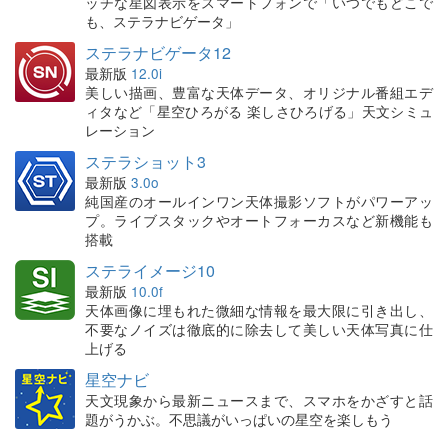
ッチな星図表示をスマートフォンで「いつでもどこで
も、ステラナビゲータ」
ステラナビゲータ12
最新版
12.0i
美しい描画、豊富な天体データ、オリジナル番組エデ
ィタなど「星空ひろがる 楽しさひろげる」天文シミュ
レーション
ステラショット3
最新版
3.0o
純国産のオールインワン天体撮影ソフトがパワーアッ
プ。ライブスタックやオートフォーカスなど新機能も
搭載
ステライメージ10
最新版
10.0f
天体画像に埋もれた微細な情報を最大限に引き出し、
不要なノイズは徹底的に除去して美しい天体写真に仕
上げる
星空ナビ
天文現象から最新ニュースまで、スマホをかざすと話
題がうかぶ。不思議がいっぱいの星空を楽しもう