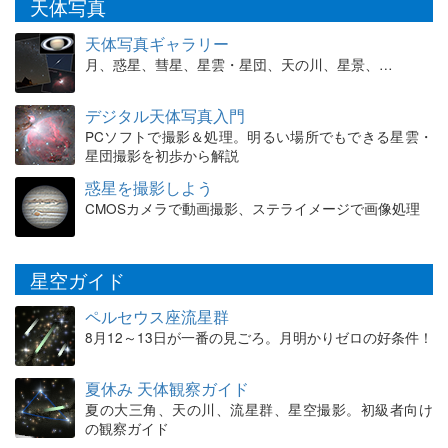
天体写真
天体写真ギャラリー
月、惑星、彗星、星雲・星団、天の川、星景、…
デジタル天体写真入門
PCソフトで撮影＆処理。明るい場所でもできる星雲・
星団撮影を初歩から解説
惑星を撮影しよう
CMOSカメラで動画撮影、ステライメージで画像処理
星空ガイド
ペルセウス座流星群
8月12～13日が一番の見ごろ。月明かりゼロの好条件！
夏休み 天体観察ガイド
夏の大三角、天の川、流星群、星空撮影。初級者向け
の観察ガイド