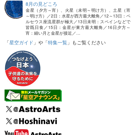
8月の見どころ
金星（夕方～宵）、火星（未明～明け方）、土星（宵
～明け方）／2日：水星が西方最大離角／12～13日：ペ
ルセウス座流星群が極大／13日未明：スペインなどで
皆既日食／15日：金星が東方最大離角／16日夕方～
宵：細い月と金星が接近／…
「
星空ガイド
」や「
特集一覧
」もご覧ください