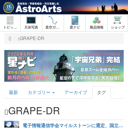
トピックス
天体写真
星空ガイド
星ナビ
製品情報
ショップ
ト
GRAPE-DR
ッ
プ
AstroArts
最新
カテゴリー
アーカイブ
タグ
Topics
GRAPE-DR
電子情報通信学会マイルストーンに選定、国立天文台の「高感度電波望遠鏡技術」と「スパコン GRAPE」