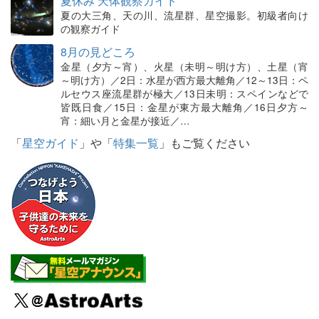
夏休み 天体観察ガイド
夏の大三角、天の川、流星群、星空撮影。初級者向け
の観察ガイド
8月の見どころ
金星（夕方～宵）、火星（未明～明け方）、土星（宵
～明け方）／2日：水星が西方最大離角／12～13日：ペ
ルセウス座流星群が極大／13日未明：スペインなどで
皆既日食／15日：金星が東方最大離角／16日夕方～
宵：細い月と金星が接近／…
「
星空ガイド
」や「
特集一覧
」もご覧ください