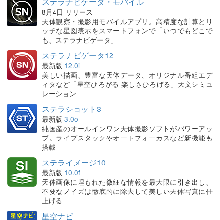
ステラナビゲータ・モバイル
8月4日 リリース
天体観察・撮影用モバイルアプリ。高精度な計算とリ
ッチな星図表示をスマートフォンで「いつでもどこで
も、ステラナビゲータ」
ステラナビゲータ12
最新版
12.0i
美しい描画、豊富な天体データ、オリジナル番組エデ
ィタなど「星空ひろがる 楽しさひろげる」天文シミュ
レーション
ステラショット3
最新版
3.0o
純国産のオールインワン天体撮影ソフトがパワーアッ
プ。ライブスタックやオートフォーカスなど新機能も
搭載
ステライメージ10
最新版
10.0f
天体画像に埋もれた微細な情報を最大限に引き出し、
不要なノイズは徹底的に除去して美しい天体写真に仕
上げる
星空ナビ