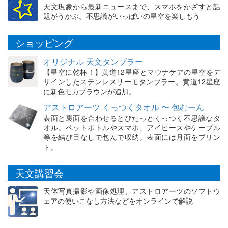
天文現象から最新ニュースまで、スマホをかざすと話
題がうかぶ。不思議がいっぱいの星空を楽しもう
ショッピング
オリジナル 天文タンブラー
【星空に乾杯！】黄道12星座とマウナケアの星空をデ
ザインしたステンレスサーモタンブラー。黄道12星座
に新色モカブラウンが追加。
アストロアーツ くっつくタオル 〜 包むーん
表面と裏面を合わせるとぴたっとくっつく不思議なタ
オル。ペットボトルやスマホ、アイピースやケーブル
等を結び目なしで包んで収納。表面には月面をプリン
ト。
天文講習会
天体写真撮影や画像処理、アストロアーツのソフトウ
ェアの使いこなし方法などをオンラインで解説