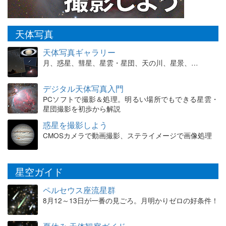
天体写真
天体写真ギャラリー
月、惑星、彗星、星雲・星団、天の川、星景、…
デジタル天体写真入門
PCソフトで撮影＆処理。明るい場所でもできる星雲・
星団撮影を初歩から解説
惑星を撮影しよう
CMOSカメラで動画撮影、ステライメージで画像処理
星空ガイド
ペルセウス座流星群
8月12～13日が一番の見ごろ。月明かりゼロの好条件！