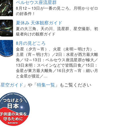
ペルセウス座流星群
8月12～13日が一番の見ごろ。月明かりゼロ
の好条件！
夏休み 天体観察ガイド
夏の大三角、天の川、流星群、星空撮影。初
級者向けの観察ガイド
8月の見どころ
金星（夕方～宵）、火星（未明～明け方）、
土星（宵～明け方）／2日：水星が西方最大離
角／12～13日：ペルセウス座流星群が極大／
13日未明：スペインなどで皆既日食／15日：
金星が東方最大離角／16日夕方～宵：細い月
と金星が接近／…
「
星空ガイド
」や「
特集一覧
」もご覧ください