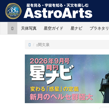
Home
天体写真
星空ガイド
星ナビ
プラネタリ
ト
間欠泉
ッ
プ
AstroArts