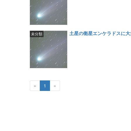
土星の衛星エンケラドスに大
未分類
«
1
»