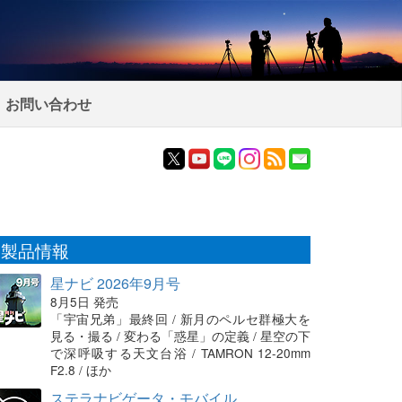
お問い合わせ
製品情報
星ナビ 2026年9月号
8月5日 発売
「宇宙兄弟」最終回 / 新月のペルセ群極大を
見る・撮る / 変わる「惑星」の定義 / 星空の下
で深呼吸する天文台浴 / TAMRON 12-20mm
F2.8 / ほか
ステラナビゲータ・モバイル