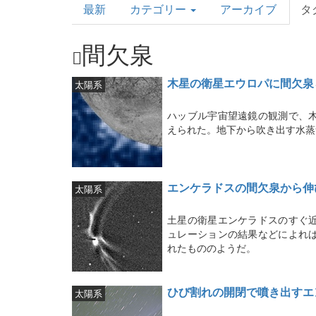
最新
カテゴリー
アーカイブ
タ
Topics
間欠泉
木星の衛星エウロパに間欠泉
太陽系
ハッブル宇宙望遠鏡の観測で、
えられた。地下から吹き出す水蒸
エンケラドスの間欠泉から伸
太陽系
土星の衛星エンケラドスのすぐ
ュレーションの結果などによれ
れたもののようだ。
ひび割れの開閉で噴き出すエ
太陽系