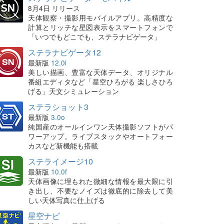
8月4日 リリース
天体観察・撮影用モバイルアプリ。高精度な
計算とリッチな星図表示をスマートフォンで
「いつでもどこでも、ステラナビゲータ」
ステラナビゲータ12
最新版
12.0i
美しい描画、豊富な天体データ、オリジナル
番組エディタなど「星空ひろがる 楽しさひろ
げる」天文シミュレーション
ステラショット3
最新版
3.0o
純国産のオールインワン天体撮影ソフトがパ
ワーアップ。ライブスタックやオートフォー
カスなど新機能も搭載
ステライメージ10
最新版
10.0f
天体画像に埋もれた微細な情報を最大限に引
き出し、不要なノイズは徹底的に除去して美
しい天体写真に仕上げる
星空ナビ