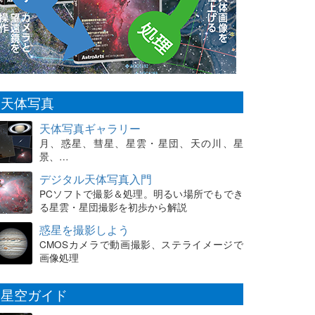
天体写真
天体写真ギャラリー
月、惑星、彗星、星雲・星団、天の川、星
景、…
デジタル天体写真入門
PCソフトで撮影＆処理。明るい場所でもでき
る星雲・星団撮影を初歩から解説
惑星を撮影しよう
CMOSカメラで動画撮影、ステライメージで
画像処理
星空ガイド