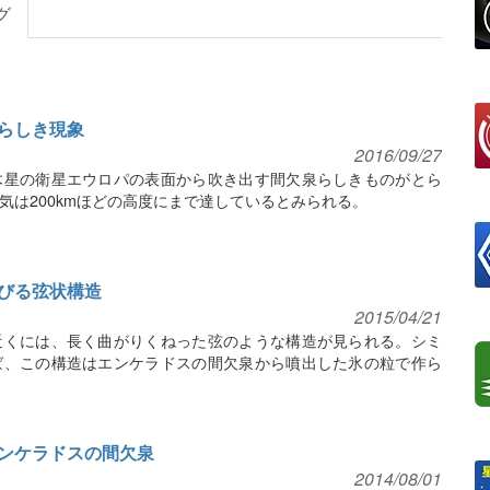
グ
らしき現象
2016/09/27
木星の衛星エウロパの表面から吹き出す間欠泉らしきものがとら
気は200kmほどの高度にまで達しているとみられる。
びる弦状構造
2015/04/21
近くには、長く曲がりくねった弦のような構造が見られる。シミ
ば、この構造はエンケラドスの間欠泉から噴出した氷の粒で作ら
ンケラドスの間欠泉
2014/08/01