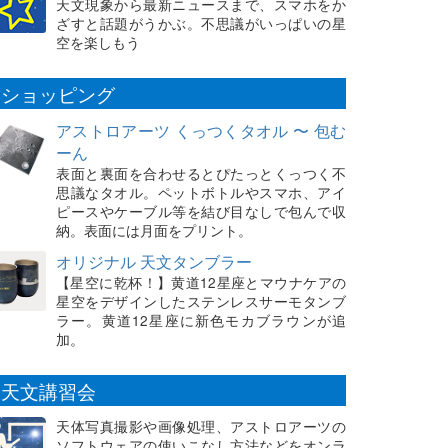
天文現象から最新ニュースまで、スマホをか
ざすと話題がうかぶ。不思議がいっぱいの星
空を楽しもう
ショッピング
アストロアーツ くっつくタオル 〜 包む
ーん
表面と裏面を合わせるとぴたっとくっつく不
思議なタオル。ペットボトルやスマホ、アイ
ピースやケーブル等を結び目なしで包んで収
納。表面には月面をプリント。
オリジナル 天文タンブラー
【星空に乾杯！】黄道12星座とマウナケアの
星空をデザインしたステンレスサーモタンブ
ラー。黄道12星座に新色モカブラウンが追
加。
天文講習会
天体写真撮影や画像処理、アストロアーツの
ソフトウェアの使いこなし方法などをオンラ