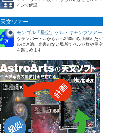
インで解説
天文ツアー
モンゴル「星空」ゲル・キャンプツアー
ウランバートルから西へ250km以上離れたゲ
ルに連泊。光害のない場所でペルセ群や星空
を楽しめます