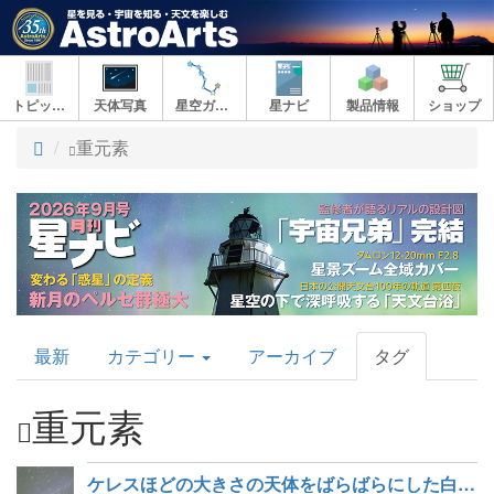
トピックス
天体写真
星空ガイド
星ナビ
製品情報
ショップ
ト
重元素
ッ
プ
AstroArts
最新
カテゴリー
アーカイブ
タグ
Topics
重元素
ケレスほどの大きさの天体をばらばらにした白色矮星