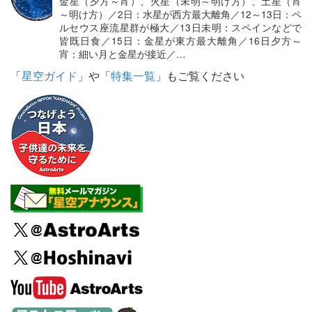
金星（夕方～宵）、火星（未明～明け方）、土星（宵
～明け方）／2日：水星が西方最大離角／12～13日：ペ
ルセウス座流星群が極大／13日未明：スペインなどで
皆既日食／15日：金星が東方最大離角／16日夕方～
宵：細い月と金星が接近／…
「
星空ガイド
」や「
特集一覧
」もご覧ください