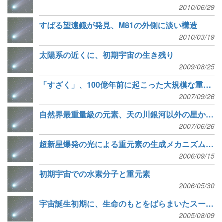
2010/06/29
すばる望遠鏡が発見、M81の外側に淡い構造
2010/03/19
太陽系の近くに、初期宇宙の生き残り
2009/08/25
「すざく」、100億年前に起こった大規模な重元素のばら撒きの証拠をつかむ
2007/09/26
自然界最重量級の元素、天の川銀河以外の星からも検出
2007/06/26
超新星爆発の光による重元素の生成メカニズムを解明
2006/09/15
初期宇宙での水素分子と重元素
2006/05/30
宇宙誕生初期に、生命のもとをばらまいたスーパーウィンド
2005/08/09