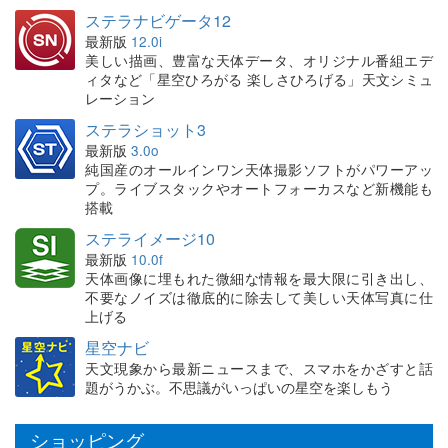
ステラナビゲータ12
最新版
12.0i
美しい描画、豊富な天体データ、オリジナル番組エデ
ィタなど「星空ひろがる 楽しさひろげる」天文シミュ
レーション
ステラショット3
最新版
3.0o
純国産のオールインワン天体撮影ソフトがパワーアッ
プ。ライブスタックやオートフォーカスなど新機能も
搭載
ステライメージ10
最新版
10.0f
天体画像に埋もれた微細な情報を最大限に引き出し、
不要なノイズは徹底的に除去して美しい天体写真に仕
上げる
星空ナビ
天文現象から最新ニュースまで、スマホをかざすと話
題がうかぶ。不思議がいっぱいの星空を楽しもう
ショッピング