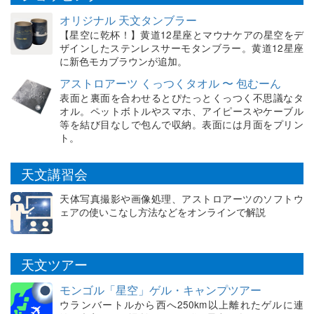
オリジナル 天文タンブラー
【星空に乾杯！】黄道12星座とマウナケアの星空をデ
ザインしたステンレスサーモタンブラー。黄道12星座
に新色モカブラウンが追加。
アストロアーツ くっつくタオル 〜 包むーん
表面と裏面を合わせるとぴたっとくっつく不思議なタ
オル。ペットボトルやスマホ、アイピースやケーブル
等を結び目なしで包んで収納。表面には月面をプリン
ト。
天文講習会
天体写真撮影や画像処理、アストロアーツのソフトウ
ェアの使いこなし方法などをオンラインで解説
天文ツアー
モンゴル「星空」ゲル・キャンプツアー
ウランバートルから西へ250km以上離れたゲルに連