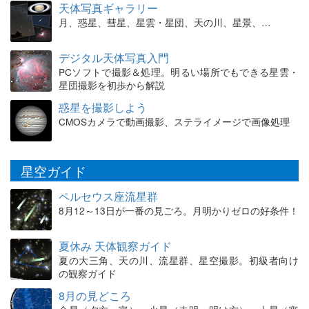
天体写真ギャラリー
月、惑星、彗星、星雲・星団、天の川、星景、…
デジタル天体写真入門
PCソフトで撮影＆処理。明るい場所でもできる星雲・
星団撮影を初歩から解説
惑星を撮影しよう
CMOSカメラで動画撮影、ステライメージで画像処理
星空ガイド
ペルセウス座流星群
8月12～13日が一番の見ごろ。月明かりゼロの好条件！
夏休み 天体観察ガイド
夏の大三角、天の川、流星群、星空撮影。初級者向け
の観察ガイド
8月の見どころ