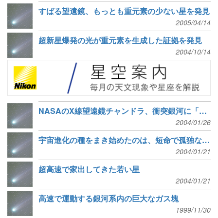
すばる望遠鏡、もっとも重元素の少ない星を発見
2005/04/14
超新星爆発の光が重元素を生成した証拠を発見
2004/10/14
NASAのX線望遠鏡チャンドラ、衝突銀河に「宇宙の鉱脈」を発見
2004/01/26
宇宙進化の種をまき始めたのは、短命で孤独な原始太陽だったらしい
2004/01/21
超高速で家出してきた若い星
2004/01/21
高速で運動する銀河系内の巨大なガス塊
1999/11/30