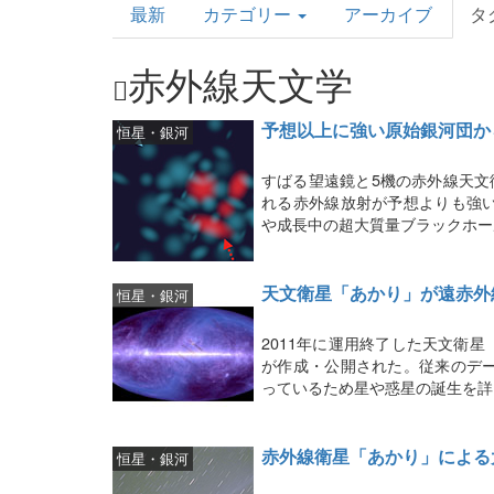
最新
カテゴリー
アーカイブ
タ
Topics
赤外線天文学
予想以上に強い原始銀河団か
恒星・銀河
すばる望遠鏡と5機の赤外線天文
れる赤外線放射が予想よりも強
や成長中の超大質量ブラックホー
天文衛星「あかり」が遠赤外
恒星・銀河
2011年に運用終了した天文衛
が作成・公開された。従来のデ
っているため星や惑星の誕生を詳
赤外線衛星「あかり」による
恒星・銀河