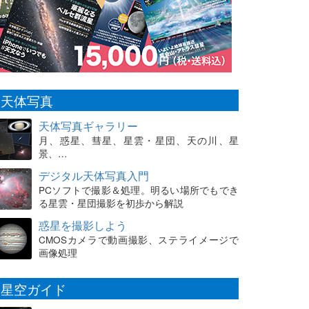
天体写真
天体写真ギャラリー
月、惑星、彗星、星雲・星団、天の川、星
景、…
デジタル天体写真入門
PCソフトで撮影＆処理。明るい場所でもでき
る星雲・星団撮影を初歩から解説
惑星を撮影しよう
CMOSカメラで動画撮影、ステライメージで
画像処理
星空ガイド