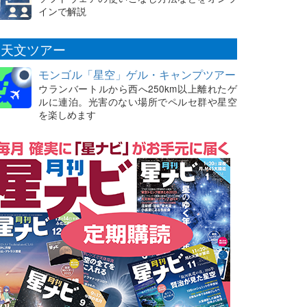
インで解説
天文ツアー
モンゴル「星空」ゲル・キャンプツアー
ウランバートルから西へ250km以上離れたゲ
ルに連泊。光害のない場所でペルセ群や星空
を楽しめます