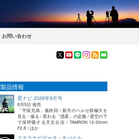
お問い合わせ
製品情報
星ナビ 2026年9月号
8月5日 発売
「宇宙兄弟」最終回 / 新月のペルセ群極大を
見る・撮る / 変わる「惑星」の定義 / 星空の下
で深呼吸する天文台浴 / TAMRON 12-20mm
F2.8 / ほか
ステラナビゲータ・モバイル