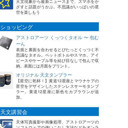
天文現象から最新ニュースまで、スマホをか
ざすと話題がうかぶ。不思議がいっぱいの星
空を楽しもう
ショッピング
アストロアーツ くっつくタオル 〜 包む
ーん
表面と裏面を合わせるとぴたっとくっつく不
思議なタオル。ペットボトルやスマホ、アイ
ピースやケーブル等を結び目なしで包んで収
納。表面には月面をプリント。
オリジナル 天文タンブラー
【星空に乾杯！】黄道12星座とマウナケアの
星空をデザインしたステンレスサーモタンブ
ラー。黄道12星座に新色モカブラウンが追
加。
天文講習会
天体写真撮影や画像処理、アストロアーツの
ソフトウェアの使いこなし方法などをオンラ