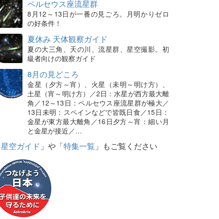
ペルセウス座流星群
8月12～13日が一番の見ごろ。月明かりゼロ
の好条件！
夏休み 天体観察ガイド
夏の大三角、天の川、流星群、星空撮影。初
級者向けの観察ガイド
8月の見どころ
金星（夕方～宵）、火星（未明～明け方）、
土星（宵～明け方）／2日：水星が西方最大離
角／12～13日：ペルセウス座流星群が極大／
13日未明：スペインなどで皆既日食／15日：
金星が東方最大離角／16日夕方～宵：細い月
と金星が接近／…
「
星空ガイド
」や「
特集一覧
」もご覧ください