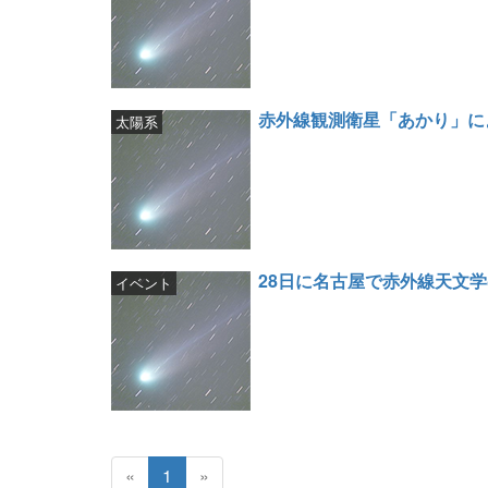
赤外線観測衛星「あかり」に
太陽系
28日に名古屋で赤外線天文
イベント
«
1
»