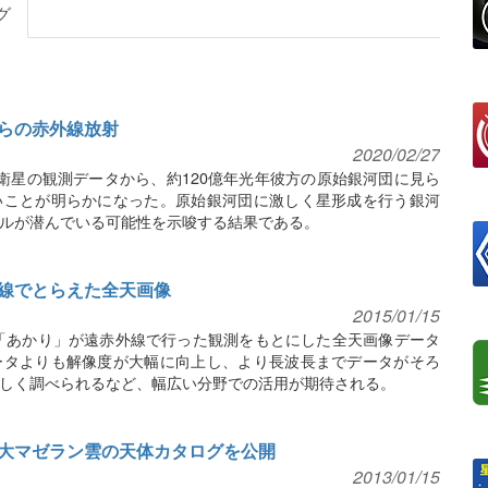
グ
らの赤外線放射
2020/02/27
衛星の観測データから、約120億年光年彼方の原始銀河団に見ら
いことが明らかになった。原始銀河団に激しく星形成を行う銀河
ルが潜んでいる可能性を示唆する結果である。
線でとらえた全天画像
2015/01/15
星「あかり」が遠赤外線で行った観測をもとにした全天画像データ
ータよりも解像度が大幅に向上し、より長波長までデータがそろ
しく調べられるなど、幅広い分野での活用が期待される。
大マゼラン雲の天体カタログを公開
2013/01/15