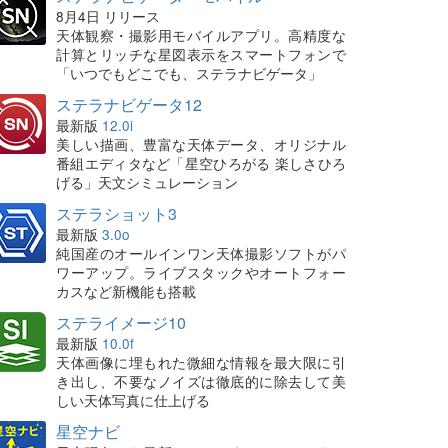
8月4日 リリース
天体観察・撮影用モバイルアプリ。高精度な
計算とリッチな星図表示をスマートフォンで
「いつでもどこでも、ステラナビゲータ」
ステラナビゲータ12
最新版
12.0i
美しい描画、豊富な天体データ、オリジナル
番組エディタなど「星空ひろがる 楽しさひろ
げる」天文シミュレーション
ステラショット3
最新版
3.0o
純国産のオールインワン天体撮影ソフトがパ
ワーアップ。ライブスタックやオートフォー
カスなど新機能も搭載
ステライメージ10
最新版
10.0f
天体画像に埋もれた微細な情報を最大限に引
き出し、不要なノイズは徹底的に除去して美
しい天体写真に仕上げる
星空ナビ