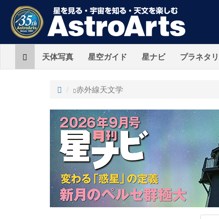
Home
天体写真
星空ガイド
星ナビ
プラネタリ
ト
赤外線天文学
ッ
プ
AstroArts