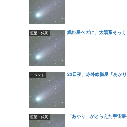
織姫星ベガに、太陽系そっく
恒星・銀河
22日夜、赤外線衛星「あか
イベント
「あかり」がとらえた宇宙最
恒星・銀河