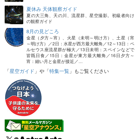
夏休み 天体観察ガイド
夏の大三角、天の川、流星群、星空撮影。初級者向け
の観察ガイド
8月の見どころ
金星（夕方～宵）、火星（未明～明け方）、土星（宵
～明け方）／2日：水星が西方最大離角／12～13日：ペ
ルセウス座流星群が極大／13日未明：スペインなどで
皆既日食／15日：金星が東方最大離角／16日夕方～
宵：細い月と金星が接近／…
「
星空ガイド
」や「
特集一覧
」もご覧ください