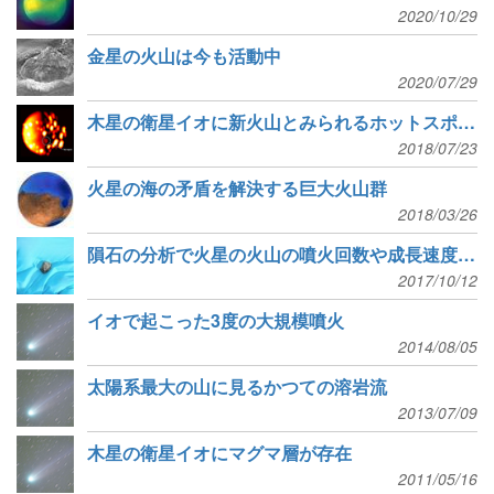
2020/10/29
金星の火山は今も活動中
2020/07/29
木星の衛星イオに新火山とみられるホットスポット
2018/07/23
火星の海の矛盾を解決する巨大火山群
2018/03/26
隕石の分析で火星の火山の噴火回数や成長速度を解明
2017/10/12
イオで起こった3度の大規模噴火
2014/08/05
太陽系最大の山に見るかつての溶岩流
2013/07/09
木星の衛星イオにマグマ層が存在
2011/05/16