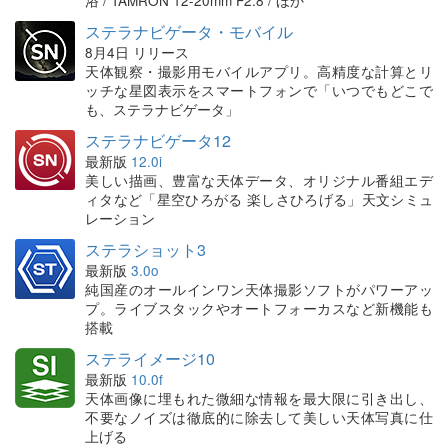
浴 / TAMRON 12-20mm F2.8 / ほか
ステラナビゲータ・モバイル
8月4日 リリース
天体観察・撮影用モバイルアプリ。高精度な計算とリ
ッチな星図表示をスマートフォンで「いつでもどこで
も、ステラナビゲータ」
ステラナビゲータ12
最新版
12.0i
美しい描画、豊富な天体データ、オリジナル番組エデ
ィタなど「星空ひろがる 楽しさひろげる」天文シミュ
レーション
ステラショット3
最新版
3.0o
純国産のオールインワン天体撮影ソフトがパワーアッ
プ。ライブスタックやオートフォーカスなど新機能も
搭載
ステライメージ10
最新版
10.0f
天体画像に埋もれた微細な情報を最大限に引き出し、
不要なノイズは徹底的に除去して美しい天体写真に仕
上げる