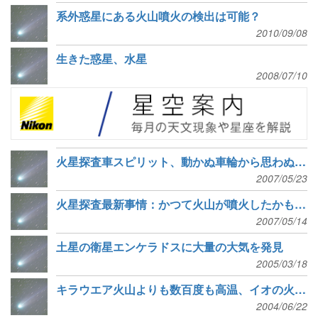
系外惑星にある火山噴火の検出は可能？
2010/09/08
生きた惑星、水星
2008/07/10
火星探査車スピリット、動かぬ車輪から思わぬ成果
2007/05/23
火星探査最新事情：かつて火山が噴火したかもしれない
2007/05/14
土星の衛星エンケラドスに大量の大気を発見
2005/03/18
キラウエア火山よりも数百度も高温、イオの火山についての最新研究
2004/06/22