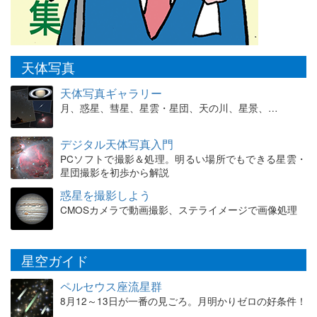
天体写真
天体写真ギャラリー
月、惑星、彗星、星雲・星団、天の川、星景、…
デジタル天体写真入門
PCソフトで撮影＆処理。明るい場所でもできる星雲・
星団撮影を初歩から解説
惑星を撮影しよう
CMOSカメラで動画撮影、ステライメージで画像処理
星空ガイド
ペルセウス座流星群
8月12～13日が一番の見ごろ。月明かりゼロの好条件！