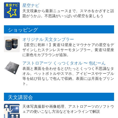
星空ナビ
天文現象から最新ニュースまで、スマホをかざすと話
題がうかぶ。不思議がいっぱいの星空を楽しもう
ショッピング
オリジナル 天文タンブラー
【星空に乾杯！】黄道12星座とマウナケアの星空をデ
ザインしたステンレスサーモタンブラー。黄道12星座
に新色モカブラウンが追加。
アストロアーツ くっつくタオル 〜 包むーん
表面と裏面を合わせるとぴたっとくっつく不思議なタ
オル。ペットボトルやスマホ、アイピースやケーブル
等を結び目なしで包んで収納。表面には月面をプリン
ト。
天文講習会
天体写真撮影や画像処理、アストロアーツのソフトウ
ェアの使いこなし方法などをオンラインで解説