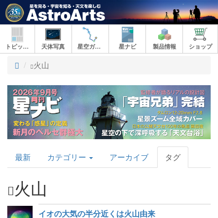
トピックス
天体写真
星空ガイド
星ナビ
製品情報
ショップ
ト
火山
ッ
プ
AstroArts
最新
カテゴリー
アーカイブ
タグ
Topics
火山
イオの大気の半分近くは火山由来