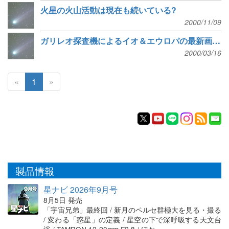
火星の火山活動は現在も続いている?
2000/11/09
ガリレオ探査機によるイオ＆エウロパの最新画像 (NASA)
2000/03/16
«
1
»
製品情報
星ナビ 2026年9月号
8月5日 発売
「宇宙兄弟」最終回 / 新月のペルセ群極大を見る・撮る
/ 変わる「惑星」の定義 / 星空の下で深呼吸する天文台