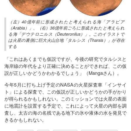
（左）40億年前に形成されたと考えられる海「アラビア
（Arabia）」、（右）36億年前ごろに形成されたと考えられ
る海「デウテロニルス（Deuteronilus）」。このイラストで
は火星の裏側に巨大火山台地「タルシス（Tharsis）」が存在
する
「これはあくまでも仮説ですが、今後の研究でタルシスと
海岸線の年代をより正確に決めることができれば、この仮
説が正しいかどうかわかるでしょう」（Mangaさん）。
今年5月に打ち上げ予定のNASAの火星探査車「インサイ
ト」による探査で、この仮説が正しいかどうかの手がかり
が得られるかもしれない。このミッションでは火星の表面
に地震計を設置する予定で、これによって火星の内部を調
査し、太古の海の名残である地下の氷や液体の水を発見で
きるかもしれない。