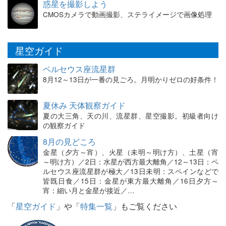
惑星を撮影しよう
CMOSカメラで動画撮影、ステライメージで画像処理
星空ガイド
ペルセウス座流星群
8月12～13日が一番の見ごろ。月明かりゼロの好条件！
夏休み 天体観察ガイド
夏の大三角、天の川、流星群、星空撮影。初級者向け
の観察ガイド
8月の見どころ
金星（夕方～宵）、火星（未明～明け方）、土星（宵
～明け方）／2日：水星が西方最大離角／12～13日：ペ
ルセウス座流星群が極大／13日未明：スペインなどで
皆既日食／15日：金星が東方最大離角／16日夕方～
宵：細い月と金星が接近／…
「
星空ガイド
」や「
特集一覧
」もご覧ください