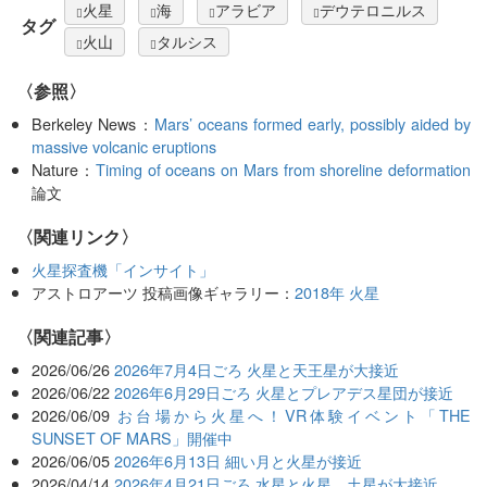
火星
海
アラビア
デウテロニルス
タグ
火山
タルシス
〈参照〉
Berkeley News：
Mars’ oceans formed early, possibly aided by
massive volcanic eruptions
Nature：
Timing of oceans on Mars from shoreline deformation
論文
〈関連リンク〉
火星探査機「インサイト」
アストロアーツ 投稿画像ギャラリー：
2018年 火星
関連記事
2026/06/26
2026年7月4日ごろ 火星と天王星が大接近
2026/06/22
2026年6月29日ごろ 火星とプレアデス星団が接近
2026/06/09
お台場から火星へ！VR体験イベント「THE
SUNSET OF MARS」開催中
2026/06/05
2026年6月13日 細い月と火星が接近
2026/04/14
2026年4月21日ごろ 水星と火星、土星が大接近