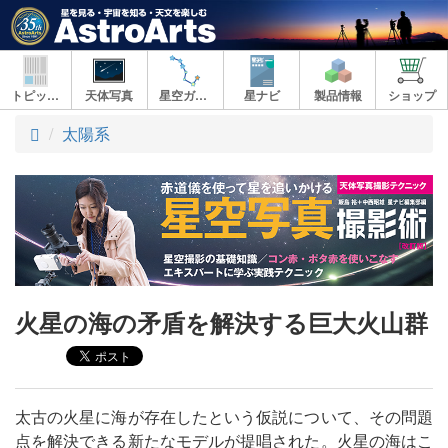
トピックス
天体写真
星空ガイド
星ナビ
製品情報
ショップ
ト
太陽系
ッ
プ
火星の海の矛盾を解決する巨大火山群
太古の火星に海が存在したという仮説について、その問題
点を解決できる新たなモデルが提唱された。火星の海はこ