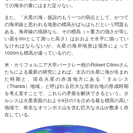
ての海水の量にはまだ足りない。
また、「火星の海」仮説のもう一つの弱点として、かつて
の海岸線と思われる地形の標高がばらばらだという問題も
ある。海岸線の痕跡なら、その標高（＝重力の強さが等し
い面を0mとして測った高さ）はおおよそ水平に揃ってい
なければならないが、火星の海岸地形は場所によって
1000mも標高が違っているのだ。
米・カリフォルニア大学バークレー校のRobert Citronさん
たちによる最新の研究によれば、太古の火星に海が生まれ
た時期と、現在火星の赤道地方にある「タルシス
（Tharsis）地域」と呼ばれる巨大な溶岩台地の形成時期
を考え直すことで、これらの矛盾を解決できるという。タ
ルシスは火星表面のおよそ4分の1を占める最も標高の高い
地域で、有名なオリンポス山を含む巨大な火山が数多く存
在している。