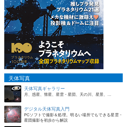
天体写真
天体写真ギャラリー
月、惑星、彗星、星雲・星団、天の川、星景、…
デジタル天体写真入門
PCソフトで撮影＆処理。明るい場所でもできる星雲・
星団撮影を初歩から解説