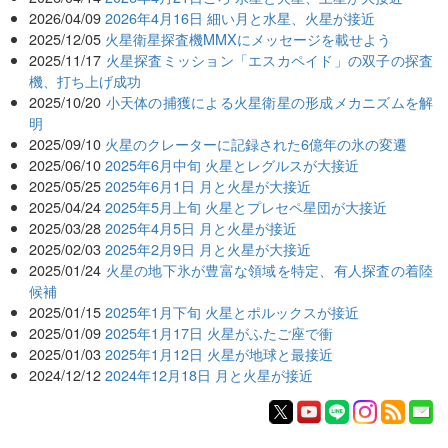
2026/04/09
2026年4月16日 細い月と水星、火星が接近
2025/12/05
火星衛星探査機MMXにメッセージを載せよう
2025/11/17
火星探査ミッション「エスカペイド」の双子の探査
機、打ち上げ成功
2025/10/20
小天体の捕獲による火星衛星の形成メカニズムを解
明
2025/09/10
火星のクレーターに記録された6億年の氷の変遷
2025/06/10
2025年6月中旬 火星とレグルスが大接近
2025/05/25
2025年6月1日 月と火星が大接近
2025/04/24
2025年5月上旬 火星とプレセペ星団が大接近
2025/03/28
2025年4月5日 月と火星が接近
2025/02/03
2025年2月9日 月と火星が大接近
2025/01/24
火星の地下氷が豊富な領域を特定、有人探査の着陸
候補
2025/01/15
2025年1月下旬 火星とポルックスが接近
2025/01/09
2025年1月17日 火星がふたご座で衝
2025/01/03
2025年1月12日 火星が地球と最接近
2024/12/12
2024年12月18日 月と火星が接近