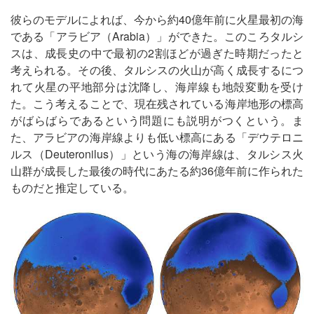
彼らのモデルによれば、今から約40億年前に火星最初の海
である「アラビア（Arabia）」ができた。このころタルシ
スは、成長史の中で最初の2割ほどが過ぎた時期だったと
考えられる。その後、タルシスの火山が高く成長するにつ
れて火星の平地部分は沈降し、海岸線も地殻変動を受け
た。こう考えることで、現在残されている海岸地形の標高
がばらばらであるという問題にも説明がつくという。ま
た、アラビアの海岸線よりも低い標高にある「デウテロニ
ルス（Deuteronilus）」という海の海岸線は、タルシス火
山群が成長した最後の時代にあたる約36億年前に作られた
ものだと推定している。