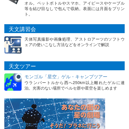
オル。ペットボトルやスマホ、アイピースやケーブル
等を結び目なしで包んで収納。表面には月面をプリン
ト。
天文講習会
天体写真撮影や画像処理、アストロアーツのソフトウ
ェアの使いこなし方法などをオンラインで解説
天文ツアー
モンゴル「星空」ゲル・キャンプツアー
ウランバートルから西へ250km以上離れたゲルに連
泊。光害のない場所でペルセ群や星空を楽しめます