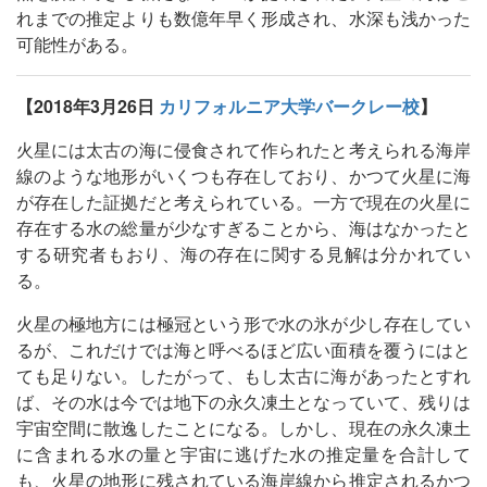
れまでの推定よりも数億年早く形成され、水深も浅かった
可能性がある。
【2018年3月26日
カリフォルニア大学バークレー校
】
火星には太古の海に侵食されて作られたと考えられる海岸
線のような地形がいくつも存在しており、かつて火星に海
が存在した証拠だと考えられている。一方で現在の火星に
存在する水の総量が少なすぎることから、海はなかったと
する研究者もおり、海の存在に関する見解は分かれてい
る。
火星の極地方には極冠という形で水の氷が少し存在してい
るが、これだけでは海と呼べるほど広い面積を覆うにはと
ても足りない。したがって、もし太古に海があったとすれ
ば、その水は今では地下の永久凍土となっていて、残りは
宇宙空間に散逸したことになる。しかし、現在の永久凍土
に含まれる水の量と宇宙に逃げた水の推定量を合計して
も、火星の地形に残されている海岸線から推定されるかつ