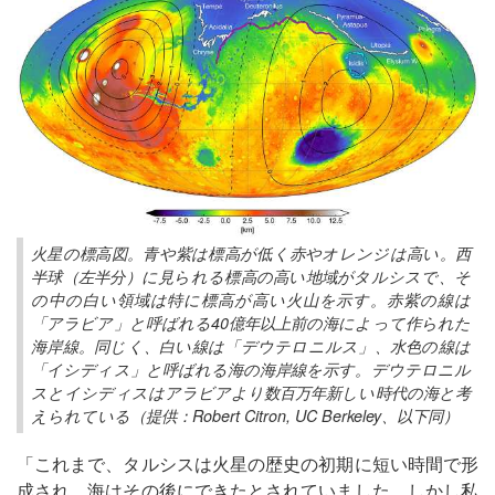
火星の標高図。青や紫は標高が低く赤やオレンジは高い。西
半球（左半分）に見られる標高の高い地域がタルシスで、そ
の中の白い領域は特に標高が高い火山を示す。赤紫の線は
「アラビア」と呼ばれる40億年以上前の海によって作られた
海岸線。同じく、白い線は「デウテロニルス」、水色の線は
「イシディス」と呼ばれる海の海岸線を示す。デウテロニル
スとイシディスはアラビアより数百万年新しい時代の海と考
えられている（提供：Robert Citron, UC Berkeley、以下同）
「これまで、タルシスは火星の歴史の初期に短い時間で形
成され、海はその後にできたとされていました。しかし私