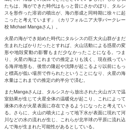
たちは、海ができた時代はもっと昔にさかのぼり、タルシ
スを形作った溶岩の噴出が、海の形成と同時期に徐々に起
こったと考えています」（カリフォルニア大学バークレー
校 Michael Mangaさん）。
火星の海ができ始めた時代にタルシスの巨大火山群がまだ
生まれたばかりだったとすれば、火山活動による惑星の変
形や地殻変動の影響もまだ少なかったことになる。つま
り、火星の海はこれまでの推定よりも浅く、現在残ってい
る海岸地形も、後世の隆起や沈降が起こるより以前にもっ
と標高が低い場所で作られたということになり、火星の海
水量はこれまでの推定の約半分で済む。
またMangaさんは、タルシスから放出された火山ガスで温
室効果が生じて火星全体の温暖化が起こり、これによって
液体の水が火星表面に存在できるようになったと考えてい
る。さらに、火山の噴火によって地下水が表面に現れて河
川などの水の流れが生じ、これらが北半球の平原に流れ込
んで海が生まれた可能性があるとしている。