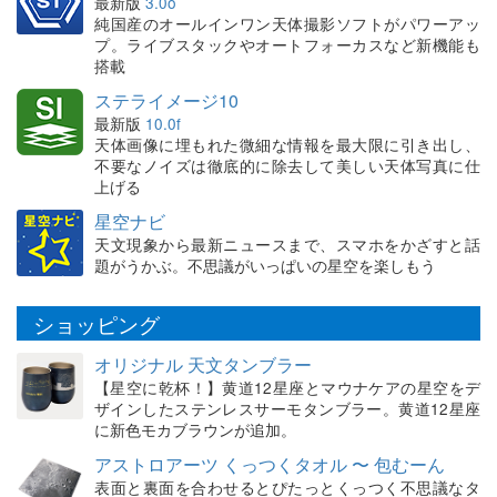
最新版
3.0o
純国産のオールインワン天体撮影ソフトがパワーアッ
プ。ライブスタックやオートフォーカスなど新機能も
搭載
ステライメージ10
最新版
10.0f
天体画像に埋もれた微細な情報を最大限に引き出し、
不要なノイズは徹底的に除去して美しい天体写真に仕
上げる
星空ナビ
天文現象から最新ニュースまで、スマホをかざすと話
題がうかぶ。不思議がいっぱいの星空を楽しもう
ショッピング
オリジナル 天文タンブラー
【星空に乾杯！】黄道12星座とマウナケアの星空をデ
ザインしたステンレスサーモタンブラー。黄道12星座
に新色モカブラウンが追加。
アストロアーツ くっつくタオル 〜 包むーん
表面と裏面を合わせるとぴたっとくっつく不思議なタ