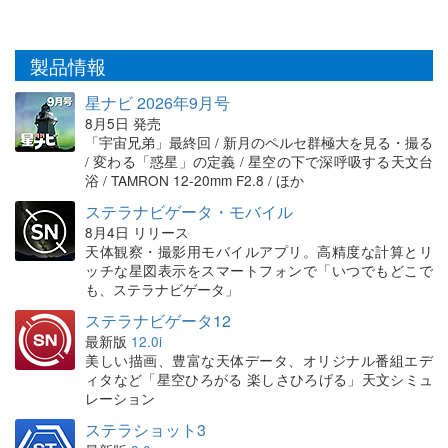
製品情報
星ナビ 2026年9月号
8月5日 発売
「宇宙兄弟」最終回 / 新月のペルセ群極大を見る・撮る
/ 変わる「惑星」の定義 / 星空の下で深呼吸する天文台
浴 / TAMRON 12-20mm F2.8 / ほか
ステラナビゲータ・モバイル
8月4日 リリース
天体観察・撮影用モバイルアプリ。高精度な計算とリ
ッチな星図表示をスマートフォンで「いつでもどこで
も、ステラナビゲータ」
ステラナビゲータ12
最新版
12.0i
美しい描画、豊富な天体データ、オリジナル番組エデ
ィタなど「星空ひろがる 楽しさひろげる」天文シミュ
レーション
ステラショット3