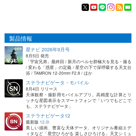
製品情報
星ナビ 2026年9月号
8月5日 発売
「宇宙兄弟」最終回 / 新月のペルセ群極大を見る・撮る
/ 変わる「惑星」の定義 / 星空の下で深呼吸する天文台
浴 / TAMRON 12-20mm F2.8 / ほか
ステラナビゲータ・モバイル
8月4日 リリース
天体観察・撮影用モバイルアプリ。高精度な計算とリ
ッチな星図表示をスマートフォンで「いつでもどこで
も、ステラナビゲータ」
ステラナビゲータ12
最新版
12.0i
美しい描画、豊富な天体データ、オリジナル番組エデ
ィタなど「星空ひろがる 楽しさひろげる」天文シミュ