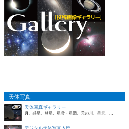
天体写真
天体写真ギャラリー
月、惑星、彗星、星雲・星団、天の川、星景、…
デジタル天体写真入門