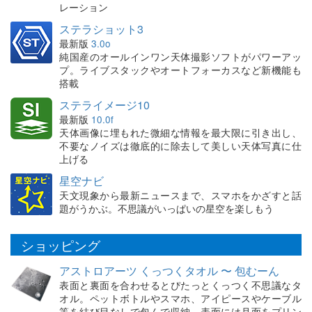
レーション
ステラショット3
最新版
3.0o
純国産のオールインワン天体撮影ソフトがパワーアッ
プ。ライブスタックやオートフォーカスなど新機能も
搭載
ステライメージ10
最新版
10.0f
天体画像に埋もれた微細な情報を最大限に引き出し、
不要なノイズは徹底的に除去して美しい天体写真に仕
上げる
星空ナビ
天文現象から最新ニュースまで、スマホをかざすと話
題がうかぶ。不思議がいっぱいの星空を楽しもう
ショッピング
アストロアーツ くっつくタオル 〜 包むーん
表面と裏面を合わせるとぴたっとくっつく不思議なタ
オル。ペットボトルやスマホ、アイピースやケーブル
等を結び目なしで包んで収納。表面には月面をプリン