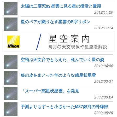
太陽は二度死ぬ 星雲に見る星の復活と最期
2012/11/20
星のペアが織りなす星雲のS字リボン
2012/11/14
空飛ぶ天文台でとらえた、死んでいく星の姿
2012/04/06
狼の皮をまとった羊のような惑星状星雲
2012/02/21
「スーパー惑星状星雲」を発見
2009/08/24
予測よりもずっと小さかったM87銀河の外縁部
2009/05/29