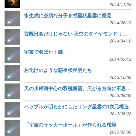
2014/11/28
水生成に必須な分子を惑星状星雲に発見
2014/06/18
皆既日食だけじゃない 天空のダイヤモンドリング
2014/04/10
宇宙で羽ばたく蝶
2014/03/12
お化けのような惑星状星雲たち
2013/10/30
天の川銀河中心の双極星雲、広がる方向に不思議な一致
2013/09/09
ハッブルが明らかにしたリング星雲の3次元構造
2013/05/28
「宇宙のサッカーボール」が作られる環境
2013/03/06