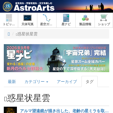
トピックス
天体写真
星空ガイド
星ナビ
製品情報
ショップ
ト
惑星状星雲
ッ
プ
AstroArts
最新
カテゴリー
アーカイブ
タグ
Topics
惑星状星雲
アルマ望遠鏡が描き出した、老齢の星ミラを取り囲む雲