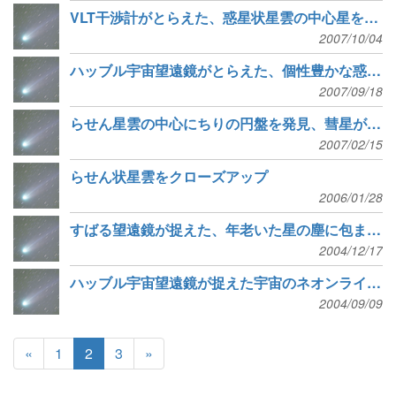
VLT干渉計がとらえた、惑星状星雲の中心星を取り巻く円盤
2007/10/04
ハッブル宇宙望遠鏡がとらえた、個性豊かな惑星状星雲
2007/09/18
らせん星雲の中心にちりの円盤を発見、彗星が次々と衝突した結果か
2007/02/15
らせん状星雲をクローズアップ
2006/01/28
すばる望遠鏡が捉えた、年老いた星の塵に包まれた安らかな終末
2004/12/17
ハッブル宇宙望遠鏡が捉えた宇宙のネオンライト「エイ星雲」
2004/09/09
«
1
2
3
»