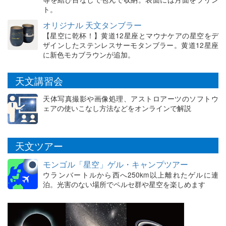
ト。
オリジナル 天文タンブラー
【星空に乾杯！】黄道12星座とマウナケアの星空をデ
ザインしたステンレスサーモタンブラー。黄道12星座
に新色モカブラウンが追加。
天文講習会
天体写真撮影や画像処理、アストロアーツのソフトウ
ェアの使いこなし方法などをオンラインで解説
天文ツアー
モンゴル「星空」ゲル・キャンプツアー
ウランバートルから西へ250km以上離れたゲルに連
泊。光害のない場所でペルセ群や星空を楽しめます