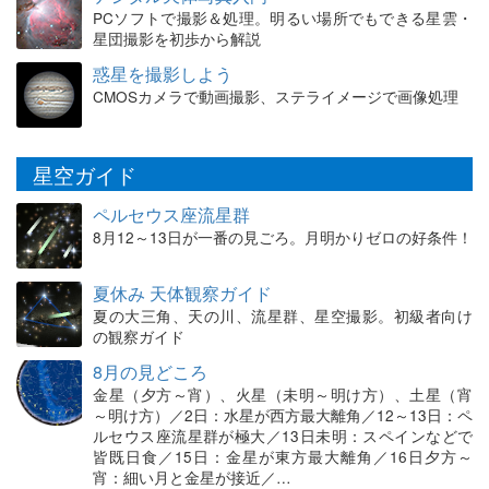
PCソフトで撮影＆処理。明るい場所でもできる星雲・
星団撮影を初歩から解説
惑星を撮影しよう
CMOSカメラで動画撮影、ステライメージで画像処理
星空ガイド
ペルセウス座流星群
8月12～13日が一番の見ごろ。月明かりゼロの好条件！
夏休み 天体観察ガイド
夏の大三角、天の川、流星群、星空撮影。初級者向け
の観察ガイド
8月の見どころ
金星（夕方～宵）、火星（未明～明け方）、土星（宵
～明け方）／2日：水星が西方最大離角／12～13日：ペ
ルセウス座流星群が極大／13日未明：スペインなどで
皆既日食／15日：金星が東方最大離角／16日夕方～
宵：細い月と金星が接近／…