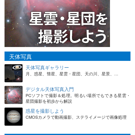
天体写真
天体写真ギャラリー
月、惑星、彗星、星雲・星団、天の川、星景、…
デジタル天体写真入門
PCソフトで撮影＆処理。明るい場所でもできる星雲・
星団撮影を初歩から解説
惑星を撮影しよう
CMOSカメラで動画撮影、ステライメージで画像処理