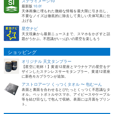
ステライメージ10
最新版
10.0f
天体画像に埋もれた微細な情報を最大限に引き出し、
不要なノイズは徹底的に除去して美しい天体写真に仕
上げる
星空ナビ
天文現象から最新ニュースまで、スマホをかざすと話
題がうかぶ。不思議がいっぱいの星空を楽しもう
ショッピング
オリジナル 天文タンブラー
【星空に乾杯！】黄道12星座とマウナケアの星空をデ
ザインしたステンレスサーモタンブラー。黄道12星座
に新色モカブラウンが追加。
アストロアーツ くっつくタオル 〜 包むーん
表面と裏面を合わせるとぴたっとくっつく不思議なタ
オル。ペットボトルやスマホ、アイピースやケーブル
等を結び目なしで包んで収納。表面には月面をプリン
ト。