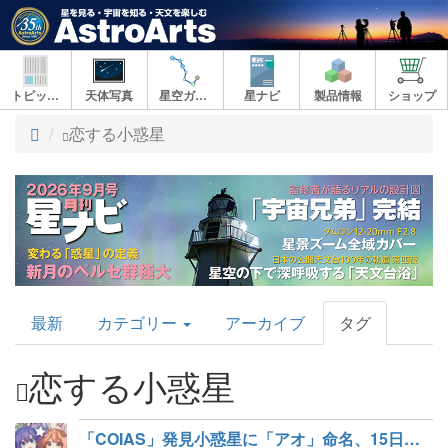
トピックス
天体写真
星空ガイド
星ナビ
製品情報
ショップ
ト
恋する小惑星
ッ
プ
AstroArts
最新
カテゴリー
アーカイブ
タグ
Topics
恋する小惑星
「COIAS」発見小惑星に「アオ」命名、15日に「命名祝賀会」配信