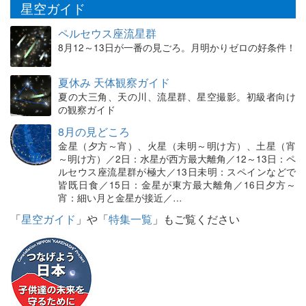
星空ガイド
ペルセウス座流星群
8月12～13日が一番の見ごろ。月明かりゼロの好条件！
夏休み 天体観察ガイド
夏の大三角、天の川、流星群、星空撮影。初級者向け
の観察ガイド
8月の見どころ
金星（夕方～宵）、火星（未明～明け方）、土星（宵
～明け方）／2日：水星が西方最大離角／12～13日：ペ
ルセウス座流星群が極大／13日未明：スペインなどで
皆既日食／15日：金星が東方最大離角／16日夕方～
宵：細い月と金星が接近／…
「
星空ガイド
」や「
特集一覧
」もご覧ください