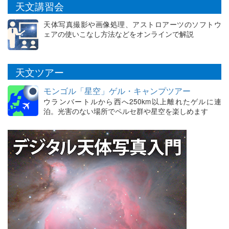
天文講習会
天体写真撮影や画像処理、アストロアーツのソフトウ
ェアの使いこなし方法などをオンラインで解説
天文ツアー
モンゴル「星空」ゲル・キャンプツアー
ウランバートルから西へ250km以上離れたゲルに連
泊。光害のない場所でペルセ群や星空を楽しめます