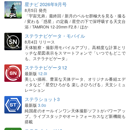
星ナビ 2026年9月号
8月5日 発売
「宇宙兄弟」最終回 / 新月のペルセ群極大を見る・撮る
/ 変わる「惑星」の定義 / 星空の下で深呼吸する天文台
浴 / TAMRON 12-20mm F2.8 / ほか
ステラナビゲータ・モバイル
8月4日 リリース
天体観察・撮影用モバイルアプリ。高精度な計算とリ
ッチな星図表示をスマートフォンで「いつでもどこで
も、ステラナビゲータ」
ステラナビゲータ12
最新版
12.0i
美しい描画、豊富な天体データ、オリジナル番組エデ
ィタなど「星空ひろがる 楽しさひろげる」天文シミュ
レーション
ステラショット3
最新版
3.0o
純国産のオールインワン天体撮影ソフトがパワーアッ
プ。ライブスタックやオートフォーカスなど新機能も
搭載