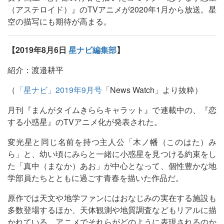
（アステロイド）』のTVアニメが2020年1月から放送。星
空の描写にも期待が高まる。
【2019年8月6日
星ナビ編集部
】
紹介：渡邉耕平
（
「星ナビ」2019年9月号
「News Watch」より抜粋）
月刊『まんがタイムきららキャラット』で連載中の、『恋
する小惑星』のTVアニメ化が発表された。
変光星と同じ名前を持つ主人公「木ノ幡（このはた）み
ら」と、幼い頃にみらと一緒に小惑星を見つける約束をし
た「真中（まなか）あお」が中心となって、個性豊かな地
学部員たちとともに過ごす青春を描いた作品だ。
原作では天文や地学ファンにはおなじみの実在する施設も
多数登場するほか、天体観測や地質調査などもリアルに描
かれている。アニメでそれらがどのように表現されるのか