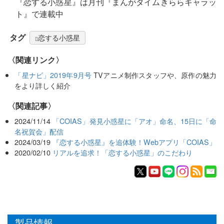
『恋する小惑星』は月刊『まんがタイムきららキャラッ
ト』で連載中
タグ
恋する小惑星
〈関連リンク〉
「星ナビ」2019年9月号
TVアニメ制作スタッフや、原作の魅力
をより詳しく紹介
関連記事
2024/11/14
「COIAS」発見小惑星に「アオ」命名、15日に「命
名祝賀会」配信
2024/03/19
『恋する小惑星』を追体験！Webアプリ「COIAS」
2020/02/10
リアルを追求！「恋する小惑星」のこだわり
製品情報