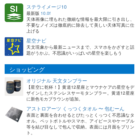
ステライメージ10
最新版
10.0f
天体画像に埋もれた微細な情報を最大限に引き出し、
不要なノイズは徹底的に除去して美しい天体写真に仕
上げる
星空ナビ
天文現象から最新ニュースまで、スマホをかざすと話
題がうかぶ。不思議がいっぱいの星空を楽しもう
ショッピング
オリジナル 天文タンブラー
【星空に乾杯！】黄道12星座とマウナケアの星空をデ
ザインしたステンレスサーモタンブラー。黄道12星座
に新色モカブラウンが追加。
アストロアーツ くっつくタオル 〜 包むーん
表面と裏面を合わせるとぴたっとくっつく不思議なタ
オル。ペットボトルやスマホ、アイピースやケーブル
等を結び目なしで包んで収納。表面には月面をプリン
ト。