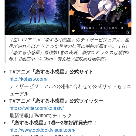
（左）TVアニメ『恋する小惑星』のティザービジュアル。星
座が辿れるほどリアルな星空の描写に期待が高まる。（右）
『恋する小惑星』原作第1巻の表紙。原作コミックスは現在2
巻まで販売中（© Quro・芳文社／星咲高校地学部）
TVアニメ『恋する小惑星』公式サイト
http://koiastv.com/
ティザービジュアルの公開に合わせて公式サイトもリニ
ューアル
TVアニメ『恋する小惑星』公式ツイッター
https://twitter.com/koiastv/
最新情報はTwitterでチェック
『恋する小惑星』1巻〜2巻好評発売中！
http://www.dokidokivisual.com/