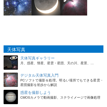
天体写真
天体写真ギャラリー
月、惑星、彗星、星雲・星団、天の川、星景、…
デジタル天体写真入門
PCソフトで撮影＆処理。明るい場所でもできる星雲・
星団撮影を初歩から解説
惑星を撮影しよう
CMOSカメラで動画撮影、ステライメージで画像処理