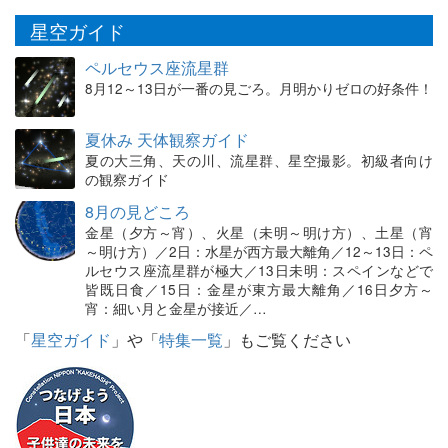
星空ガイド
ペルセウス座流星群
8月12～13日が一番の見ごろ。月明かりゼロの好条件！
夏休み 天体観察ガイド
夏の大三角、天の川、流星群、星空撮影。初級者向け
の観察ガイド
8月の見どころ
金星（夕方～宵）、火星（未明～明け方）、土星（宵
～明け方）／2日：水星が西方最大離角／12～13日：ペ
ルセウス座流星群が極大／13日未明：スペインなどで
皆既日食／15日：金星が東方最大離角／16日夕方～
宵：細い月と金星が接近／…
「
星空ガイド
」や「
特集一覧
」もご覧ください