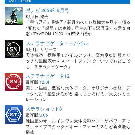
星ナビ 2026年9月号
8月5日 発売
「宇宙兄弟」最終回 / 新月のペルセ群極大を見る・撮る
/ 変わる「惑星」の定義 / 星空の下で深呼吸する天文台
浴 / TAMRON 12-20mm F2.8 / ほか
ステラナビゲータ・モバイル
8月4日 リリース
天体観察・撮影用モバイルアプリ。高精度な計算とリ
ッチな星図表示をスマートフォンで「いつでもどこで
も、ステラナビゲータ」
ステラナビゲータ12
最新版
12.0i
美しい描画、豊富な天体データ、オリジナル番組エデ
ィタなど「星空ひろがる 楽しさひろげる」天文シミュ
レーション
ステラショット3
最新版
3.0o
純国産のオールインワン天体撮影ソフトがパワーアッ
プ。ライブスタックやオートフォーカスなど新機能も
搭載