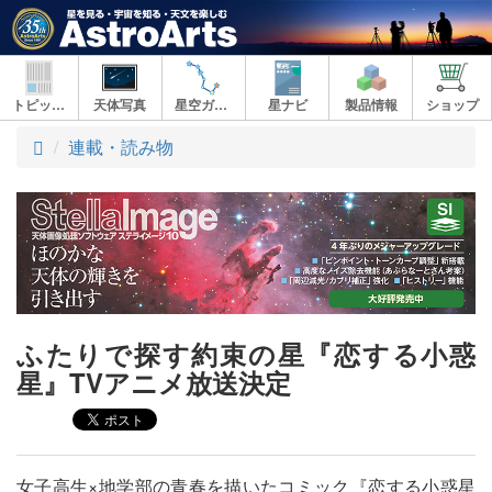
トピックス
天体写真
星空ガイド
星ナビ
製品情報
ショップ
ト
連載・読み物
ッ
プ
ふたりで探す約束の星『恋する小惑
星』TVアニメ放送決定
女子高生×地学部の青春を描いたコミック『恋する小惑星