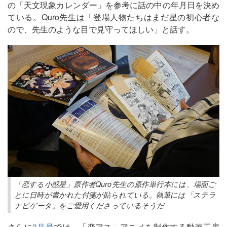
の「天文現象カレンダー」を参考に話の中の年月日を決め
ている。Quro先生は「登場人物たちはまだ星の初心者な
ので、先生のような目で見守ってほしい」と話す。
「恋する小惑星」原作者Quro先生の原作単行本には、場面ご
とに日時が書かれた付箋が貼られている。執筆には「ステラ
ナビゲータ」をご愛用くださっているそうだ
さらに
3月号
では、「恋アス」アニメを制作する動画工房