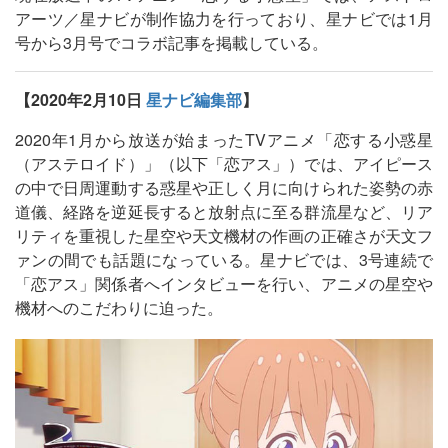
アーツ／星ナビが制作協力を行っており、星ナビでは1月
号から3月号でコラボ記事を掲載している。
【2020年2月10日
星ナビ編集部
】
2020年1月から放送が始まったTVアニメ「恋する小惑星
（アステロイド）」（以下「恋アス」）では、アイピース
の中で日周運動する惑星や正しく月に向けられた姿勢の赤
道儀、経路を逆延長すると放射点に至る群流星など、リア
リティを重視した星空や天文機材の作画の正確さが天文フ
ァンの間でも話題になっている。星ナビでは、3号連続で
「恋アス」関係者へインタビューを行い、アニメの星空や
機材へのこだわりに迫った。