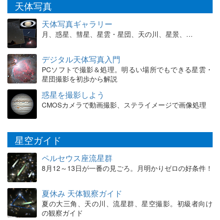
天体写真
天体写真ギャラリー
月、惑星、彗星、星雲・星団、天の川、星景、…
デジタル天体写真入門
PCソフトで撮影＆処理。明るい場所でもできる星雲・
星団撮影を初歩から解説
惑星を撮影しよう
CMOSカメラで動画撮影、ステライメージで画像処理
星空ガイド
ペルセウス座流星群
8月12～13日が一番の見ごろ。月明かりゼロの好条件！
夏休み 天体観察ガイド
夏の大三角、天の川、流星群、星空撮影。初級者向け
の観察ガイド