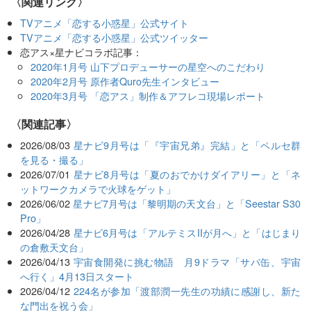
〈関連リンク〉
TVアニメ「恋する小惑星」公式サイト
TVアニメ「恋する小惑星」公式ツイッター
恋アス×星ナビコラボ記事：
2020年1月号 山下プロデューサーの星空へのこだわり
2020年2月号 原作者Quro先生インタビュー
2020年3月号 「恋アス」制作＆アフレコ現場レポート
関連記事
2026/08/03
星ナビ9月号は「『宇宙兄弟』完結」と「ペルセ群
を見る・撮る」
2026/07/01
星ナビ8月号は「夏のおでかけダイアリー」と「ネ
ットワークカメラで火球をゲット」
2026/06/02
星ナビ7月号は「黎明期の天文台」と「Seestar S30
Pro」
2026/04/28
星ナビ6月号は「アルテミスIIが月へ」と「はじまり
の倉敷天文台」
2026/04/13
宇宙食開発に挑む物語 月9ドラマ「サバ缶、宇宙
へ行く」4月13日スタート
2026/04/12
224名が参加「渡部潤一先生の功績に感謝し、新た
な門出を祝う会」