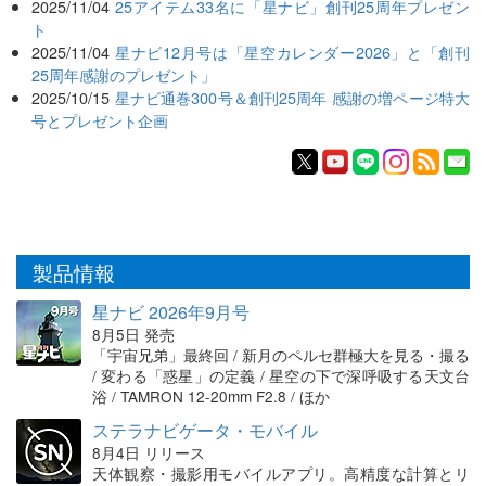
2025/11/04
25アイテム33名に「星ナビ」創刊25周年プレゼン
ト
2025/11/04
星ナビ12月号は「星空カレンダー2026」と「創刊
25周年感謝のプレゼント」
2025/10/15
星ナビ通巻300号＆創刊25周年 感謝の増ページ特大
号とプレゼント企画
製品情報
星ナビ 2026年9月号
8月5日 発売
「宇宙兄弟」最終回 / 新月のペルセ群極大を見る・撮る
/ 変わる「惑星」の定義 / 星空の下で深呼吸する天文台
浴 / TAMRON 12-20mm F2.8 / ほか
ステラナビゲータ・モバイル
8月4日 リリース
天体観察・撮影用モバイルアプリ。高精度な計算とリ