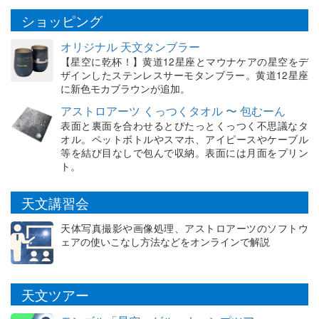
ショッピング
オリジナル 天文タンブラー
【星空に乾杯！】黄道12星座とマウナケアの星空をデ
ザインしたステンレスサーモタンブラー。黄道12星座
に新色モカブラウンが追加。
アストロアーツ くっつくタオル 〜 包むーん
表面と裏面を合わせるとぴたっとくっつく不思議なタ
オル。ペットボトルやスマホ、アイピースやケーブル
等を結び目なしで包んで収納。表面には月面をプリン
ト。
天文講習会
天体写真撮影や画像処理、アストロアーツのソフトウ
ェアの使いこなし方法などをオンラインで解説
天文ツアー