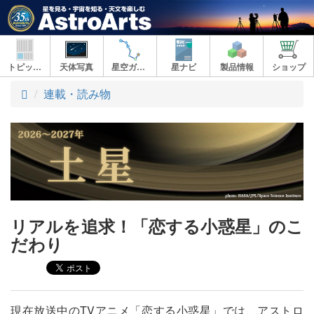
トピックス
天体写真
星空ガイド
星ナビ
製品情報
ショップ
ト
連載・読み物
ッ
プ
リアルを追求！「恋する小惑星」のこ
だわり
現在放送中のTVアニメ「恋する小惑星」では、アストロ