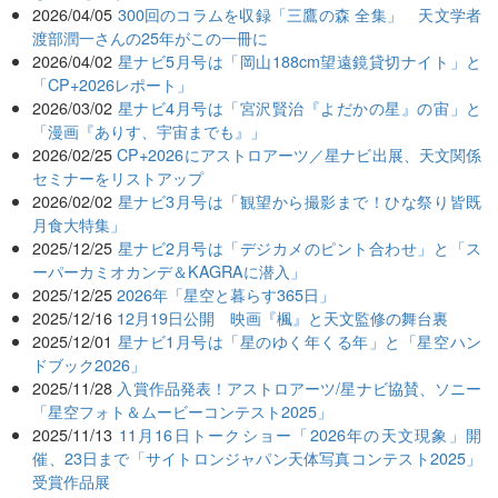
2026/04/05
300回のコラムを収録「三鷹の森 全集」 天文学者
渡部潤一さんの25年がこの一冊に
2026/04/02
星ナビ5月号は「岡山188cm望遠鏡貸切ナイト」と
「CP+2026レポート」
2026/03/02
星ナビ4月号は「宮沢賢治『よだかの星』の宙」と
「漫画『ありす、宇宙までも』」
2026/02/25
CP+2026にアストロアーツ／星ナビ出展、天文関係
セミナーをリストアップ
2026/02/02
星ナビ3月号は「観望から撮影まで！ひな祭り皆既
月食大特集」
2025/12/25
星ナビ2月号は「デジカメのピント合わせ」と「ス
ーパーカミオカンデ＆KAGRAに潜入」
2025/12/25
2026年「星空と暮らす365日」
2025/12/16
12月19日公開 映画『楓』と天文監修の舞台裏
2025/12/01
星ナビ1月号は「星のゆく年くる年」と「星空ハン
ドブック2026」
2025/11/28
入賞作品発表！アストロアーツ/星ナビ協賛、ソニー
「星空フォト＆ムービーコンテスト2025」
2025/11/13
11月16日トークショー「2026年の天文現象」開
催、23日まで「サイトロンジャパン天体写真コンテスト2025」
受賞作品展