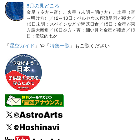
8月の見どころ
金星（夕方～宵）、火星（未明～明け方）、土星（宵
～明け方）／12～13日：ペルセウス座流星群が極大／
13日未明：スペインなどで皆既日食／15日：金星が東
方最大離角／16日夕方～宵：細い月と金星が接近／19
日：伝統的七夕
「
星空ガイド
」や「
特集一覧
」もご覧ください