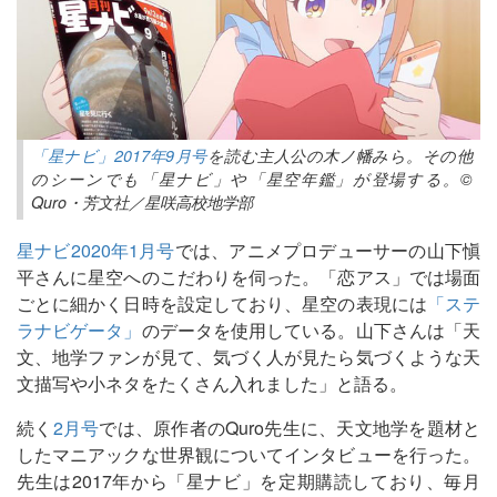
「星ナビ」2017年9月号
を読む主人公の木ノ幡みら。その他
のシーンでも「星ナビ」や「星空年鑑」が登場する。©
Quro・芳文社／星咲高校地学部
星ナビ2020年1月号
では、アニメプロデューサーの山下愼
平さんに星空へのこだわりを伺った。「恋アス」では場面
ごとに細かく日時を設定しており、星空の表現には
「ステ
ラナビゲータ」
のデータを使用している。山下さんは「天
文、地学ファンが見て、気づく人が見たら気づくような天
文描写や小ネタをたくさん入れました」と語る。
続く
2月号
では、原作者のQuro先生に、天文地学を題材と
したマニアックな世界観についてインタビューを行った。
先生は2017年から「星ナビ」を定期購読しており、毎月