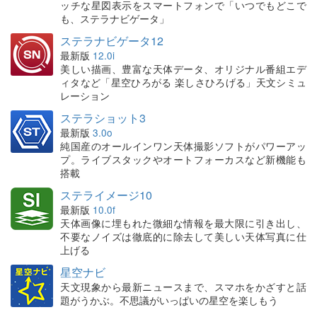
ッチな星図表示をスマートフォンで「いつでもどこで
も、ステラナビゲータ」
ステラナビゲータ12
最新版
12.0i
美しい描画、豊富な天体データ、オリジナル番組エデ
ィタなど「星空ひろがる 楽しさひろげる」天文シミュ
レーション
ステラショット3
最新版
3.0o
純国産のオールインワン天体撮影ソフトがパワーアッ
プ。ライブスタックやオートフォーカスなど新機能も
搭載
ステライメージ10
最新版
10.0f
天体画像に埋もれた微細な情報を最大限に引き出し、
不要なノイズは徹底的に除去して美しい天体写真に仕
上げる
星空ナビ
天文現象から最新ニュースまで、スマホをかざすと話
題がうかぶ。不思議がいっぱいの星空を楽しもう