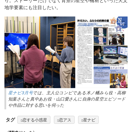
り。ストーリーだけでなく背景の星空や機材といった天文
地学要素にも注目したい。
星ナビ3月号
では、主人公コンビである木ノ幡みら役・高柳
知葉さんと真中あお役・山口愛さんに自身の星空エピソード
や作品に対する思いを伺った
タグ
恋する小惑星
恋アス
星ナビ