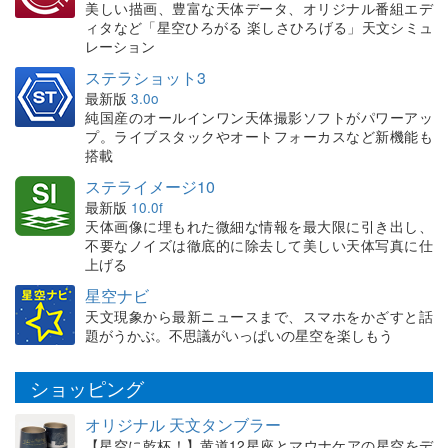
美しい描画、豊富な天体データ、オリジナル番組エデ
ィタなど「星空ひろがる 楽しさひろげる」天文シミュ
レーション
ステラショット3
最新版
3.0o
純国産のオールインワン天体撮影ソフトがパワーアッ
プ。ライブスタックやオートフォーカスなど新機能も
搭載
ステライメージ10
最新版
10.0f
天体画像に埋もれた微細な情報を最大限に引き出し、
不要なノイズは徹底的に除去して美しい天体写真に仕
上げる
星空ナビ
天文現象から最新ニュースまで、スマホをかざすと話
題がうかぶ。不思議がいっぱいの星空を楽しもう
ショッピング
オリジナル 天文タンブラー
【星空に乾杯！】黄道12星座とマウナケアの星空をデ