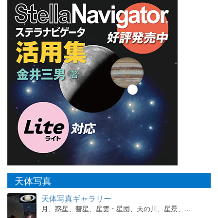
天体写真
天体写真ギャラリー
月、惑星、彗星、星雲・星団、天の川、星景、…