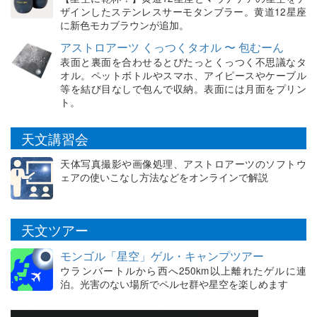
ザインしたステンレスサーモタンブラー。黄道12星座
に新色モカブラウンが追加。
アストロアーツ くっつくタオル 〜 包むーん
表面と裏面を合わせるとぴたっとくっつく不思議なタ
オル。ペットボトルやスマホ、アイピースやケーブル
等を結び目なしで包んで収納。表面には月面をプリン
ト。
天文講習会
天体写真撮影や画像処理、アストロアーツのソフトウ
ェアの使いこなし方法などをオンラインで解説
天文ツアー
モンゴル「星空」ゲル・キャンプツアー
ウランバートルから西へ250km以上離れたゲルに連
泊。光害のない場所でペルセ群や星空を楽しめます