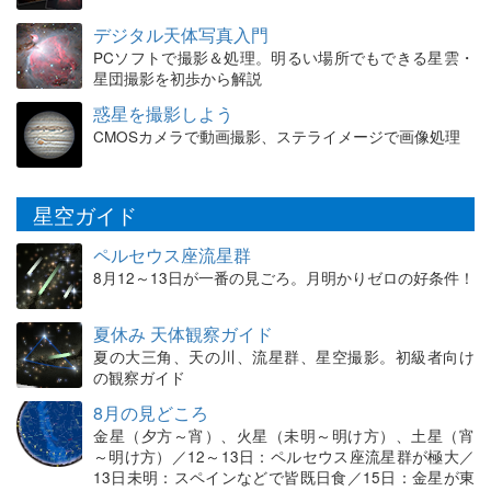
デジタル天体写真入門
PCソフトで撮影＆処理。明るい場所でもできる星雲・
星団撮影を初歩から解説
惑星を撮影しよう
CMOSカメラで動画撮影、ステライメージで画像処理
星空ガイド
ペルセウス座流星群
8月12～13日が一番の見ごろ。月明かりゼロの好条件！
夏休み 天体観察ガイド
夏の大三角、天の川、流星群、星空撮影。初級者向け
の観察ガイド
8月の見どころ
金星（夕方～宵）、火星（未明～明け方）、土星（宵
～明け方）／12～13日：ペルセウス座流星群が極大／
13日未明：スペインなどで皆既日食／15日：金星が東