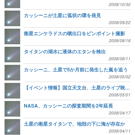
2008/10/30
カッシーニが土星に弧状の環を発見
2008/09/22
衛星エンケラドスの噴出口をピンポイント撮影
2008/08/18
タイタンの湖水に液体のエタンを検出
2008/08/11
カッシーニ、土星で5か月前に発生した嵐を追う
2008/05/02
【イベント情報】国立天文台、土星のライブ映像をネット配信
2008/05/01
NASA、カッシーニの探査期間を2年延長
2008/04/17
土星の衛星タイタンで、地殻の下に海が存在か
2008/04/11