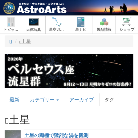
トピックス
天体写真
星空ガイド
星ナビ
製品情報
ショップ
ト
土星
ッ
プ
AstroArts
最新
カテゴリー
アーカイブ
タグ
Topics
土星
土星の両極で猛烈な渦を観測