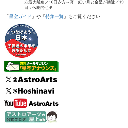
方最大離角／16日夕方～宵：細い月と金星が接近／19
日：伝統的七夕
「
星空ガイド
」や「
特集一覧
」もご覧ください