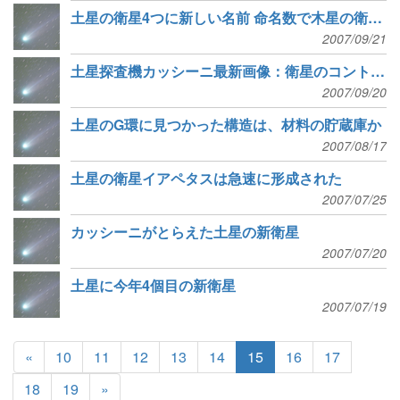
土星の衛星4つに新しい名前 命名数で木星の衛星を逆転
2007/09/21
土星探査機カッシーニ最新画像：衛星のコントラストに注目
2007/09/20
土星のG環に見つかった構造は、材料の貯蔵庫か
2007/08/17
土星の衛星イアペタスは急速に形成された
2007/07/25
カッシーニがとらえた土星の新衛星
2007/07/20
土星に今年4個目の新衛星
2007/07/19
«
10
11
12
13
14
15
16
17
18
19
»