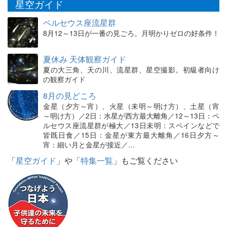
星空ガイド
ペルセウス座流星群
8月12～13日が一番の見ごろ。月明かりゼロの好条件！
夏休み 天体観察ガイド
夏の大三角、天の川、流星群、星空撮影。初級者向け
の観察ガイド
8月の見どころ
金星（夕方～宵）、火星（未明～明け方）、土星（宵
～明け方）／2日：水星が西方最大離角／12～13日：ペ
ルセウス座流星群が極大／13日未明：スペインなどで
皆既日食／15日：金星が東方最大離角／16日夕方～
宵：細い月と金星が接近／…
「
星空ガイド
」や「
特集一覧
」もご覧ください