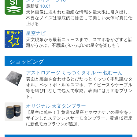
最新版
10.0f
天体画像に埋もれた微細な情報を最大限に引き出し、
不要なノイズは徹底的に除去して美しい天体写真に仕
上げる
星空ナビ
天文現象から最新ニュースまで、スマホをかざすと話
題がうかぶ。不思議がいっぱいの星空を楽しもう
ショッピング
アストロアーツ くっつくタオル 〜 包むーん
表面と裏面を合わせるとぴたっとくっつく不思議なタ
オル。ペットボトルやスマホ、アイピースやケーブル
等を結び目なしで包んで収納。表面には月面をプリン
ト。
オリジナル 天文タンブラー
【星空に乾杯！】黄道12星座とマウナケアの星空をデ
ザインしたステンレスサーモタンブラー。黄道12星座
に新色モカブラウンが追加。