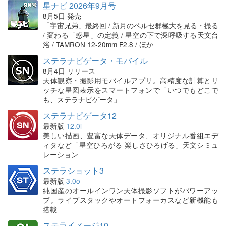
星ナビ 2026年9月号
8月5日 発売
「宇宙兄弟」最終回 / 新月のペルセ群極大を見る・撮る
/ 変わる「惑星」の定義 / 星空の下で深呼吸する天文台
浴 / TAMRON 12-20mm F2.8 / ほか
ステラナビゲータ・モバイル
8月4日 リリース
天体観察・撮影用モバイルアプリ。高精度な計算とリ
ッチな星図表示をスマートフォンで「いつでもどこで
も、ステラナビゲータ」
ステラナビゲータ12
最新版
12.0i
美しい描画、豊富な天体データ、オリジナル番組エデ
ィタなど「星空ひろがる 楽しさひろげる」天文シミュ
レーション
ステラショット3
最新版
3.0o
純国産のオールインワン天体撮影ソフトがパワーアッ
プ。ライブスタックやオートフォーカスなど新機能も
搭載
ステライメージ10