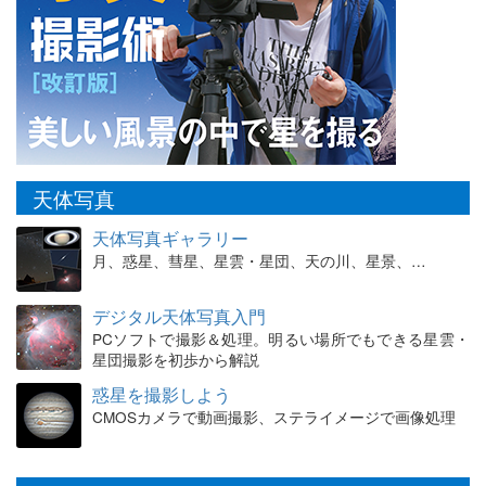
天体写真
天体写真ギャラリー
月、惑星、彗星、星雲・星団、天の川、星景、…
デジタル天体写真入門
PCソフトで撮影＆処理。明るい場所でもできる星雲・
星団撮影を初歩から解説
惑星を撮影しよう
CMOSカメラで動画撮影、ステライメージで画像処理