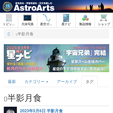
トピックス
天体写真
星空ガイド
星ナビ
製品情報
ショップ
ト
半影月食
ッ
プ
AstroArts
最新
カテゴリー
アーカイブ
タグ
Topics
半影月食
2023年5月6日 半影月食