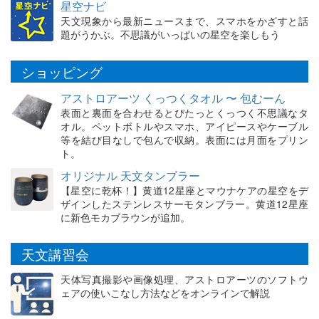
星空ナビ
天文現象から最新ニュースまで、スマホをかざすと話
題がうかぶ。不思議がいっぱいの星空を楽しもう
ショッピング
アストロアーツ くっつくタオル 〜 包むーん
表面と裏面を合わせるとぴたっとくっつく不思議なタ
オル。ペットボトルやスマホ、アイピースやケーブル
等を結び目なしで包んで収納。表面には月面をプリン
ト。
オリジナル 天文タンブラー
【星空に乾杯！】黄道12星座とマウナケアの星空をデ
ザインしたステンレスサーモタンブラー。黄道12星座
に新色モカブラウンが追加。
天文講習会
天体写真撮影や画像処理、アストロアーツのソフトウ
ェアの使いこなし方法などをオンラインで解説