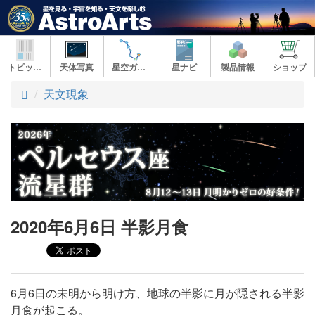
トピックス
天体写真
星空ガイド
星ナビ
製品情報
ショップ
ト
天文現象
ッ
プ
2020年6月6日 半影月食
6月6日の未明から明け方、地球の半影に月が隠される半影
月食が起こる。