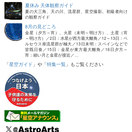
夏休み 天体観察ガイド
夏の大三角、天の川、流星群、星空撮影。初級者向け
の観察ガイド
8月の見どころ
金星（夕方～宵）、火星（未明～明け方）、土星（宵
～明け方）／2日：水星が西方最大離角／12～13日：ペ
ルセウス座流星群が極大／13日未明：スペインなどで
皆既日食／15日：金星が東方最大離角／16日夕方～
宵：細い月と金星が接近／…
「
星空ガイド
」や「
特集一覧
」もご覧ください