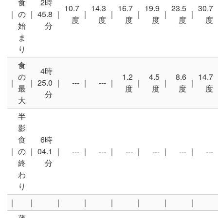
食
2時
10.7
14.3
16.7
19.9
23.5
30.7
｜
の
｜
45.8
｜
｜
｜
｜
｜
｜
度
度
度
度
度
度
始
分
ま
り
食
4時
の
1.2
4.5
8.6
14.7
｜
｜
25.0
｜
---
｜
---
｜
｜
｜
｜
最
度
度
度
度
分
大
半
影
食
6時
｜
の
｜
04.1
｜
---
｜
---
｜
---
｜
---
｜
---
｜
---
終
分
わ
り
｜
｜
｜
｜
｜
｜
｜
｜