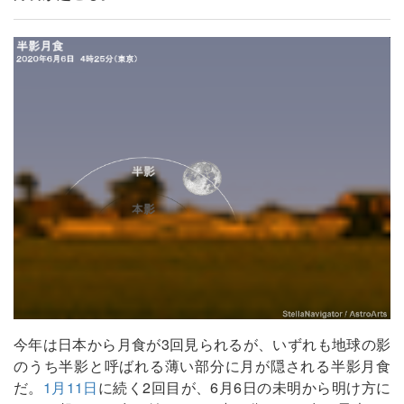
今年は日本から月食が3回見られるが、いずれも地球の影
のうち半影と呼ばれる薄い部分に月が隠される半影月食
だ。
1月11日
に続く2回目が、6月6日の未明から明け方に