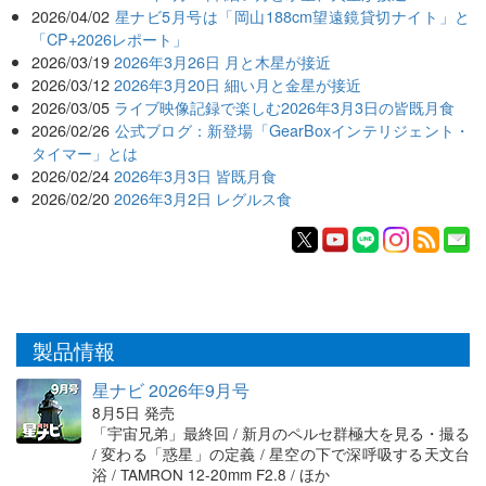
2026/04/02
星ナビ5月号は「岡山188cm望遠鏡貸切ナイト」と
「CP+2026レポート」
2026/03/19
2026年3月26日 月と木星が接近
2026/03/12
2026年3月20日 細い月と金星が接近
2026/03/05
ライブ映像記録で楽しむ2026年3月3日の皆既月食
2026/02/26
公式ブログ：新登場「GearBoxインテリジェント・
タイマー」とは
2026/02/24
2026年3月3日 皆既月食
2026/02/20
2026年3月2日 レグルス食
製品情報
星ナビ 2026年9月号
8月5日 発売
「宇宙兄弟」最終回 / 新月のペルセ群極大を見る・撮る
/ 変わる「惑星」の定義 / 星空の下で深呼吸する天文台
浴 / TAMRON 12-20mm F2.8 / ほか