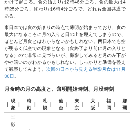
かけて起こる。食の始まりは2時46分ごろ、食の最大は4
時25分ごろ、終わりは6時4分ごろで、どれも全国共通で
ある。
東日本では食の始まりの時点で薄明が始まっており、食の
最大になるころに月の入りと日の出を迎えてしまうので、
ほとんど月食とはわからないかもしれない。西日本でも空
が明るく低空での現象となる（食終了より前に月の入りと
なる）ので非常に見づらいが、撮影してみると月の左下が
やや暗いのがわかるかもしれない。しっかりと準備を整え
て観察してみよう。
次回の日本から見える半影月食は11月
30日
。
月食時の月の高度と、薄明開始時刻、月没時刻
現
時
札
仙
東
大
福
那
｜
｜
｜
｜
｜
｜
｜
｜
象
刻
幌
台
京
阪
岡
覇
半
影