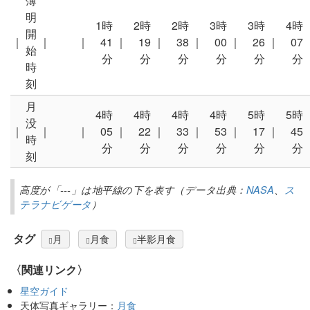
薄
明
1時
2時
2時
3時
3時
4時
開
｜
｜
｜
41
｜
19
｜
38
｜
00
｜
26
｜
07
始
分
分
分
分
分
分
時
刻
月
4時
4時
4時
4時
5時
5時
没
｜
｜
｜
05
｜
22
｜
33
｜
53
｜
17
｜
45
時
分
分
分
分
分
分
刻
高度が「---」は地平線の下を表す（データ出典：
NASA
、
ス
テラナビゲータ
）
タグ
月
月食
半影月食
〈関連リンク〉
星空ガイド
天体写真ギャラリー：
月食