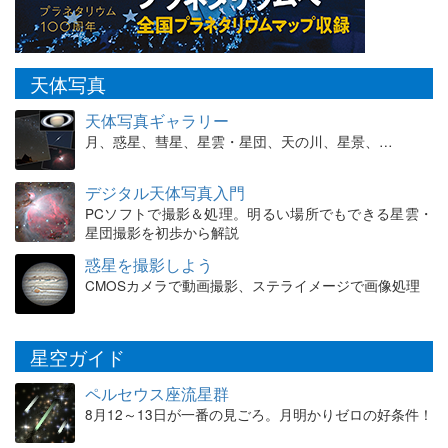
天体写真
天体写真ギャラリー
月、惑星、彗星、星雲・星団、天の川、星景、…
デジタル天体写真入門
PCソフトで撮影＆処理。明るい場所でもできる星雲・
星団撮影を初歩から解説
惑星を撮影しよう
CMOSカメラで動画撮影、ステライメージで画像処理
星空ガイド
ペルセウス座流星群
8月12～13日が一番の見ごろ。月明かりゼロの好条件！