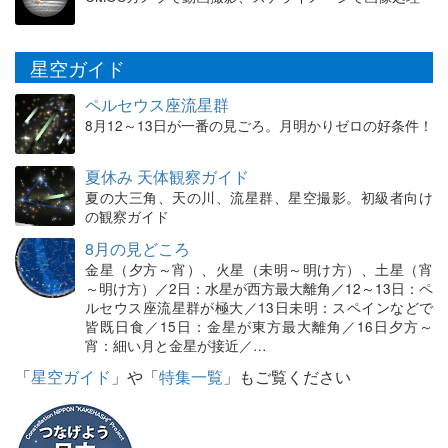
星空ガイド
ペルセウス座流星群
8月12～13日が一番の見ごろ。月明かりゼロの好条件！
夏休み 天体観察ガイド
夏の大三角、天の川、流星群、星空撮影。初級者向け
の観察ガイド
8月の見どころ
金星（夕方～宵）、火星（未明～明け方）、土星（宵
～明け方）／2日：水星が西方最大離角／12～13日：ペ
ルセウス座流星群が極大／13日未明：スペインなどで
皆既日食／15日：金星が東方最大離角／16日夕方～
宵：細い月と金星が接近／…
「
星空ガイド
」や「
特集一覧
」もご覧ください