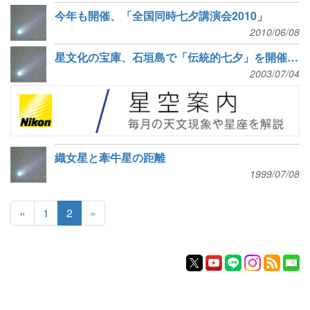
今年も開催、「全国同時七夕講演会2010」
2010/06/08
星文化の宝庫、石垣島で「伝統的七夕」を開催！（NAOニュース）
2003/07/04
織女星と牽牛星の距離
1999/07/08
«
1
2
»