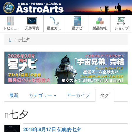
トピックス
天体写真
星空ガイド
星ナビ
製品情報
ショップ
ト
七夕
ッ
プ
AstroArts
最新
カテゴリー
アーカイブ
タグ
Topics
七夕
2018年8月17日 伝統的七夕