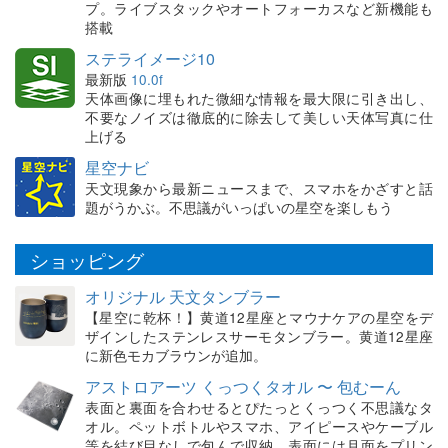
プ。ライブスタックやオートフォーカスなど新機能も
搭載
ステライメージ10
最新版
10.0f
天体画像に埋もれた微細な情報を最大限に引き出し、
不要なノイズは徹底的に除去して美しい天体写真に仕
上げる
星空ナビ
天文現象から最新ニュースまで、スマホをかざすと話
題がうかぶ。不思議がいっぱいの星空を楽しもう
ショッピング
オリジナル 天文タンブラー
【星空に乾杯！】黄道12星座とマウナケアの星空をデ
ザインしたステンレスサーモタンブラー。黄道12星座
に新色モカブラウンが追加。
アストロアーツ くっつくタオル 〜 包むーん
表面と裏面を合わせるとぴたっとくっつく不思議なタ
オル。ペットボトルやスマホ、アイピースやケーブル
等を結び目なしで包んで収納。表面には月面をプリン