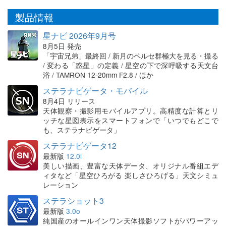
製品情報
星ナビ 2026年9月号
8月5日 発売
「宇宙兄弟」最終回 / 新月のペルセ群極大を見る・撮る
/ 変わる「惑星」の定義 / 星空の下で深呼吸する天文台
浴 / TAMRON 12-20mm F2.8 / ほか
ステラナビゲータ・モバイル
8月4日 リリース
天体観察・撮影用モバイルアプリ。高精度な計算とリ
ッチな星図表示をスマートフォンで「いつでもどこで
も、ステラナビゲータ」
ステラナビゲータ12
最新版
12.0i
美しい描画、豊富な天体データ、オリジナル番組エデ
ィタなど「星空ひろがる 楽しさひろげる」天文シミュ
レーション
ステラショット3
最新版
3.0o
純国産のオールインワン天体撮影ソフトがパワーアッ