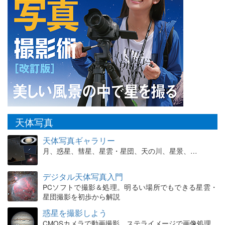
天体写真
天体写真ギャラリー
月、惑星、彗星、星雲・星団、天の川、星景、…
デジタル天体写真入門
PCソフトで撮影＆処理。明るい場所でもできる星雲・
星団撮影を初歩から解説
惑星を撮影しよう
CMOSカメラで動画撮影、ステライメージで画像処理