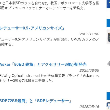
スと日本製SDガラスを合わせた3枚玉アポクロマート光学系を搭
」と専用オプションのフラットナーとレデューサーを新発売。
デューサー0.5×アメリカンサイズ」
2025/11/08
ューサー0.5×アメリカンサイズ」が新発売。CMOSカラメのノ
短縮する。
skar「80ED 鏡筒」とアクセサリー3種が新発売
2025/08/09
ixing Optical Instrument社の天体望遠鏡ブランド「Askar」の
クセサリー3種を7月29日に発売した。
DE72SS鏡筒」と「SDEレデューサー」
2025/05/16