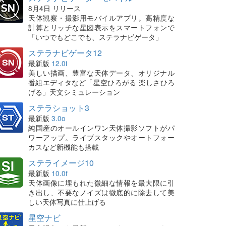
8月4日 リリース
天体観察・撮影用モバイルアプリ。高精度な
計算とリッチな星図表示をスマートフォンで
「いつでもどこでも、ステラナビゲータ」
ステラナビゲータ12
最新版
12.0i
美しい描画、豊富な天体データ、オリジナル
番組エディタなど「星空ひろがる 楽しさひろ
げる」天文シミュレーション
ステラショット3
最新版
3.0o
純国産のオールインワン天体撮影ソフトがパ
ワーアップ。ライブスタックやオートフォー
カスなど新機能も搭載
ステライメージ10
最新版
10.0f
天体画像に埋もれた微細な情報を最大限に引
き出し、不要なノイズは徹底的に除去して美
しい天体写真に仕上げる
星空ナビ