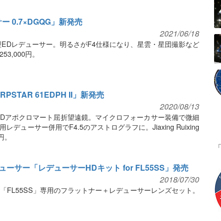
 0.7×DGQG」新発売
2021/06/18
の新型EDレデューサー。明るさがF4仕様になり、星雲・星団撮影など
53,000円。
TAR 61EDPH II」新発売
2020/08/13
のEDアポクロマート屈折望遠鏡。マイクロフォーカサー装備で微細
ューサー併用でF4.5のアストログラフに。Jiaxing Ruixing
0円。
ューサー「レデューサーHDキット for FL55SS」発売
2018/07/30
「FL55SS」専用のフラットナー＋レデューサーレンズセット。