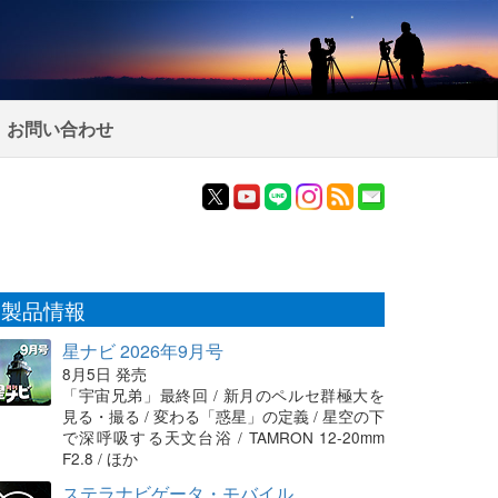
お問い合わせ
製品情報
星ナビ 2026年9月号
8月5日 発売
「宇宙兄弟」最終回 / 新月のペルセ群極大を
見る・撮る / 変わる「惑星」の定義 / 星空の下
で深呼吸する天文台浴 / TAMRON 12-20mm
F2.8 / ほか
ステラナビゲータ・モバイル