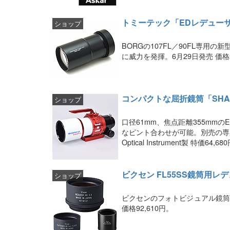
トミーテック「EDレデューサー
ショップ
BORGの107FL／90FL専用
に威力を発揮。6月29日発売 価格2
コンパクトな屈折鏡筒「SHARPS
ショップ
口径61mm、焦点距離355mm
なピント合わせが可能。別売の専用レデ
Optical Instrument製 特価64,68
ビクセン FL55SS鏡筒用レデ
ショップ
ビクセンのフォトビジュアル鏡筒
価格92,610円。