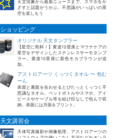
天文現象から最新ニュースまで、スマホをか
ざすと話題がうかぶ。不思議がいっぱいの星
空を楽しもう
ショッピング
オリジナル 天文タンブラー
【星空に乾杯！】黄道12星座とマウナケアの
星空をデザインしたステンレスサーモタンブ
ラー。黄道12星座に新色モカブラウンが追
加。
アストロアーツ くっつくタオル 〜 包む
ーん
表面と裏面を合わせるとぴたっとくっつく不
思議なタオル。ペットボトルやスマホ、アイ
ピースやケーブル等を結び目なしで包んで収
納。表面には月面をプリント。
天文講習会
天体写真撮影や画像処理、アストロアーツの
ソフトウェアの使いこなし方法などをオンラ