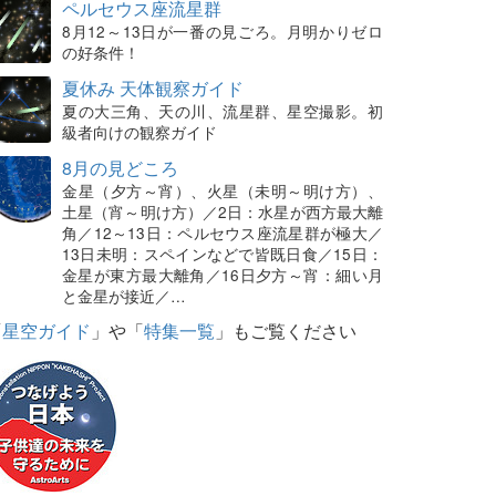
ペルセウス座流星群
8月12～13日が一番の見ごろ。月明かりゼロ
の好条件！
夏休み 天体観察ガイド
夏の大三角、天の川、流星群、星空撮影。初
級者向けの観察ガイド
8月の見どころ
金星（夕方～宵）、火星（未明～明け方）、
土星（宵～明け方）／2日：水星が西方最大離
角／12～13日：ペルセウス座流星群が極大／
13日未明：スペインなどで皆既日食／15日：
金星が東方最大離角／16日夕方～宵：細い月
と金星が接近／…
「
星空ガイド
」や「
特集一覧
」もご覧ください