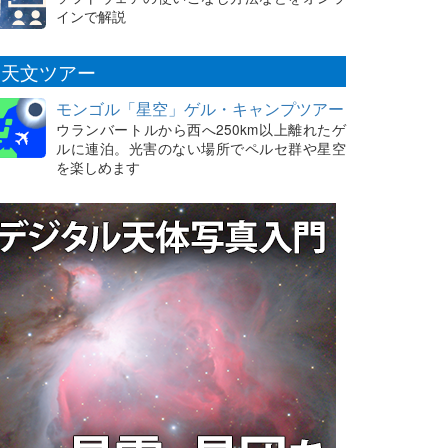
インで解説
天文ツアー
モンゴル「星空」ゲル・キャンプツアー
ウランバートルから西へ250km以上離れたゲ
ルに連泊。光害のない場所でペルセ群や星空
を楽しめます