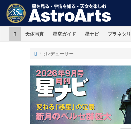
Home
天体写真
星空ガイド
星ナビ
プラネタリ
ト
レデューサー
ッ
プ
AstroArts