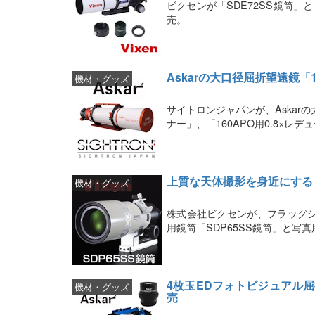
ビクセンが「SDE72SS鏡筒」と「レデ
売。
Askarの大口径屈折望遠鏡「
機材・グッズ
サイトロンジャパンが、Askarの
ナー」、「160APO用0.8×レ
上質な天体撮影を身近にする「S
機材・グッズ
株式会社ビクセンが、フラッグシ
用鏡筒「SDP65SS鏡筒」と写真
4枚玉EDフォトビジュアル屈折
機材・グッズ
売