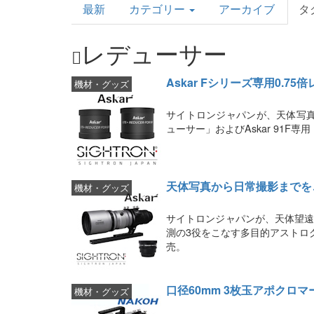
最新
カテゴリー
アーカイブ
タ
Topics
レデューサー
Askar Fシリーズ専用0.7
機材・グッズ
サイトロンジャパンが、天体写真撮影向
ューサー」およびAskar 91F専用
天体写真から日常撮影までをこな
機材・グッズ
サイトロンジャパンが、天体望遠
測の3役をこなす多目的アストログラ
売。
口径60mm 3枚玉アポクロマ
機材・グッズ