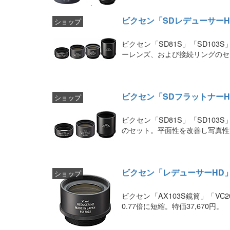
ビクセン「SDレデューサー
ショップ
ビクセン「SD81S」「SD10
ーレンズ、および接続リングのセッ
ビクセン「SDフラットナー
ショップ
ビクセン「SD81S」「SD10
のセット。平面性を改善し写真性能
ビクセン「レデューサーHD
ショップ
ビクセン「AX103S鏡筒」「V
0.77倍に短縮。特価37,670円。