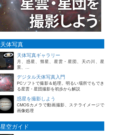
天体写真
天体写真ギャラリー
月、惑星、彗星、星雲・星団、天の川、星
景、…
デジタル天体写真入門
PCソフトで撮影＆処理。明るい場所でもでき
る星雲・星団撮影を初歩から解説
惑星を撮影しよう
CMOSカメラで動画撮影、ステライメージで
画像処理
星空ガイド