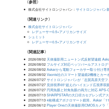
〈参照〉
株式会社サイトロンジャパン：
サイトロンジャパン新
〈関連リンク〉
株式会社サイトロンジャパン
レデューサー0.5×アメリカンサイズ
シュミット
レデューサー0.5×アメリカンサイズ
関連記事
2026/08/02
天体撮影用ニュートン式反射望遠鏡 Aska
2026/08/02
フルサイズ対応ペッツバールアストログラフA
2026/08/02
Askarから電動フォーカサー取り付け専
2026/08/02
Vaonis社のスマート望遠鏡2機種とカ
2026/07/27
サイトロンジャパンが「志賀高原天空フェ
2026/07/27
見掛視界65°超えのハイエンド広視界双眼鏡「
2026/07/27
円周魚眼と対角魚眼の両方に対応 APS
2026/07/13
SHARPSTARの大口径カセグレン式ア
2026/07/13
4枚構成アポクロマート鏡筒、Askar「1
2026/06/12
Player Oneの天体撮影用CMOSカメラ