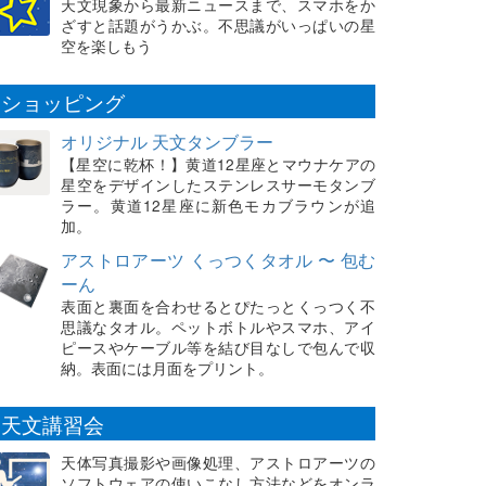
天文現象から最新ニュースまで、スマホをか
ざすと話題がうかぶ。不思議がいっぱいの星
空を楽しもう
ショッピング
オリジナル 天文タンブラー
【星空に乾杯！】黄道12星座とマウナケアの
星空をデザインしたステンレスサーモタンブ
ラー。黄道12星座に新色モカブラウンが追
加。
アストロアーツ くっつくタオル 〜 包む
ーん
表面と裏面を合わせるとぴたっとくっつく不
思議なタオル。ペットボトルやスマホ、アイ
ピースやケーブル等を結び目なしで包んで収
納。表面には月面をプリント。
天文講習会
天体写真撮影や画像処理、アストロアーツの
ソフトウェアの使いこなし方法などをオンラ