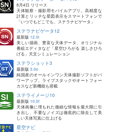
8月4日 リリース
天体観察・撮影用モバイルアプリ。高精度な
計算とリッチな星図表示をスマートフォンで
「いつでもどこでも、ステラナビゲータ」
ステラナビゲータ12
最新版
12.0i
美しい描画、豊富な天体データ、オリジナル
番組エディタなど「星空ひろがる 楽しさひろ
げる」天文シミュレーション
ステラショット3
最新版
3.0o
純国産のオールインワン天体撮影ソフトがパ
ワーアップ。ライブスタックやオートフォー
カスなど新機能も搭載
ステライメージ10
最新版
10.0f
天体画像に埋もれた微細な情報を最大限に引
き出し、不要なノイズは徹底的に除去して美
しい天体写真に仕上げる
星空ナビ