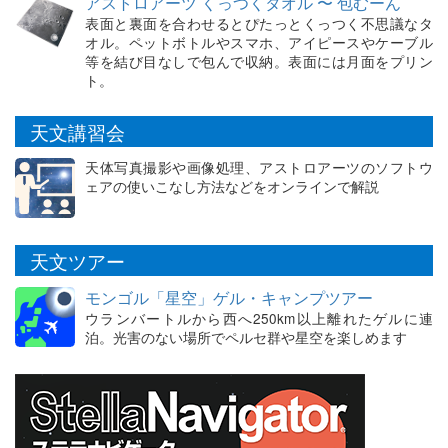
アストロアーツ くっつくタオル 〜 包むーん
表面と裏面を合わせるとぴたっとくっつく不思議なタ
オル。ペットボトルやスマホ、アイピースやケーブル
等を結び目なしで包んで収納。表面には月面をプリン
ト。
天文講習会
天体写真撮影や画像処理、アストロアーツのソフトウ
ェアの使いこなし方法などをオンラインで解説
天文ツアー
モンゴル「星空」ゲル・キャンプツアー
ウランバートルから西へ250km以上離れたゲルに連
泊。光害のない場所でペルセ群や星空を楽しめます