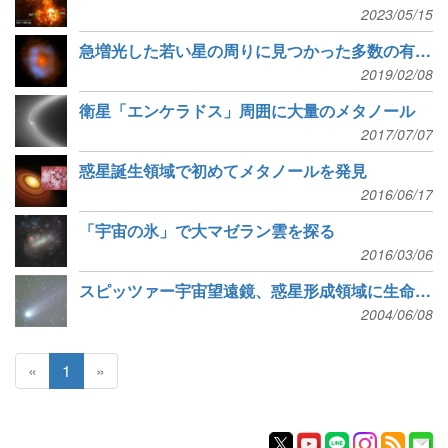
2023/05/15
急増光した若い星の周りに見つかった多数の有機分子
2019/02/08
衛星「エンケラドス」周囲に大量のメタノール
2017/07/07
惑星誕生領域で初めてメタノールを発見
2016/06/17
「宇宙の氷」で大マゼラン雲を探る
2016/03/06
スピッツァー宇宙望遠鏡、惑星形成領域に生命をつくる物質を発見
2004/06/08
«
1
»