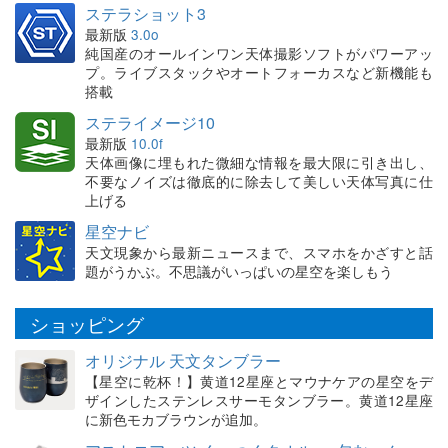
ステラショット3
最新版
3.0o
純国産のオールインワン天体撮影ソフトがパワーアッ
プ。ライブスタックやオートフォーカスなど新機能も
搭載
ステライメージ10
最新版
10.0f
天体画像に埋もれた微細な情報を最大限に引き出し、
不要なノイズは徹底的に除去して美しい天体写真に仕
上げる
星空ナビ
天文現象から最新ニュースまで、スマホをかざすと話
題がうかぶ。不思議がいっぱいの星空を楽しもう
ショッピング
オリジナル 天文タンブラー
【星空に乾杯！】黄道12星座とマウナケアの星空をデ
ザインしたステンレスサーモタンブラー。黄道12星座
に新色モカブラウンが追加。