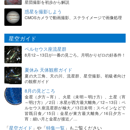
星団撮影を初歩から解説
惑星を撮影しよう
CMOSカメラで動画撮影、ステライメージで画像処理
星空ガイド
ペルセウス座流星群
8月12～13日が一番の見ごろ。月明かりゼロの好条件！
夏休み 天体観察ガイド
夏の大三角、天の川、流星群、星空撮影。初級者向け
の観察ガイド
8月の見どころ
金星（夕方～宵）、火星（未明～明け方）、土星（宵
～明け方）／2日：水星が西方最大離角／12～13日：ペ
ルセウス座流星群が極大／13日未明：スペインなどで
皆既日食／15日：金星が東方最大離角／16日夕方～
宵：細い月と金星が接近／…
「
星空ガイド
」や「
特集一覧
」もご覧ください