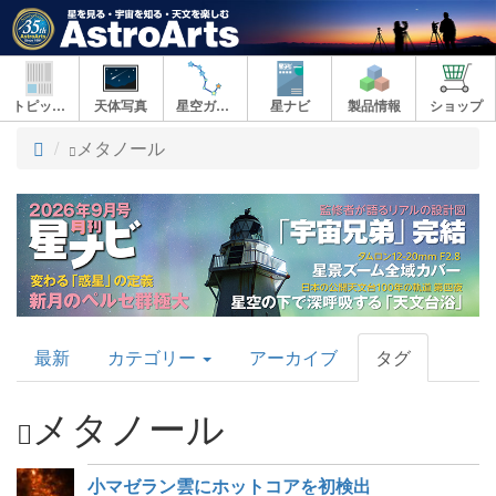
トピックス
天体写真
星空ガイド
星ナビ
製品情報
ショップ
ト
メタノール
ッ
プ
AstroArts
最新
カテゴリー
アーカイブ
タグ
Topics
メタノール
小マゼラン雲にホットコアを初検出