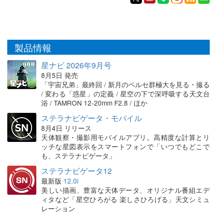
製品情報
星ナビ 2026年9月号
8月5日 発売
「宇宙兄弟」最終回 / 新月のペルセ群極大を見る・撮る
/ 変わる「惑星」の定義 / 星空の下で深呼吸する天文台
浴 / TAMRON 12-20mm F2.8 / ほか
ステラナビゲータ・モバイル
8月4日 リリース
天体観察・撮影用モバイルアプリ。高精度な計算とリ
ッチな星図表示をスマートフォンで「いつでもどこで
も、ステラナビゲータ」
ステラナビゲータ12
最新版
12.0i
美しい描画、豊富な天体データ、オリジナル番組エデ
ィタなど「星空ひろがる 楽しさひろげる」天文シミュ
レーション