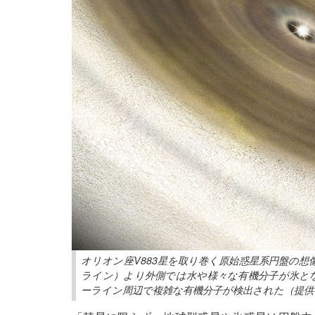
オリオン座V883星を取り巻く原始惑星系円盤の
ライン）より外側では水や様々な有機分子が氷と
ーライン周辺で複雑な有機分子が検出された（提供