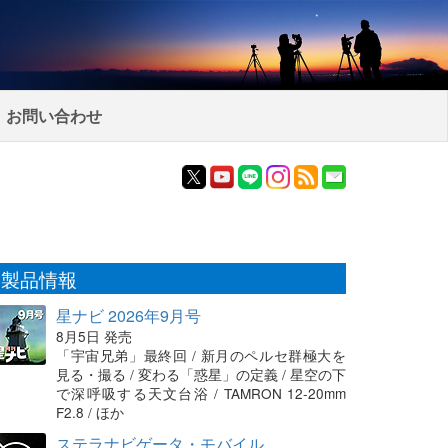
お問い合わせ
製品情報
星ナビ 2026年9月号
8月5日 発売
「宇宙兄弟」最終回 / 新月のペルセ群極大を
見る・撮る / 変わる「惑星」の定義 / 星空の下
で深呼吸する天文台浴 / TAMRON 12-20mm
F2.8 / ほか
ステラナビゲータ・モバイル