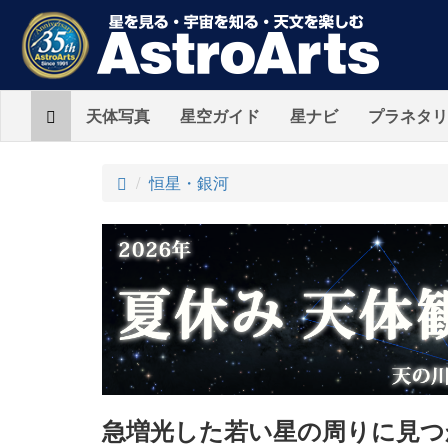
Home
天体写真
星空ガイド
星ナビ
プラネタリ
ト
恒星・銀河
ッ
プ
急増光した若い星の周りに見つ