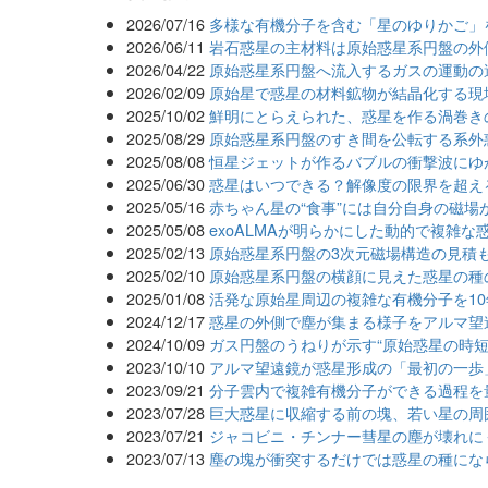
2026/07/16
多様な有機分子を含む「星のゆりかご」
2026/06/11
岩石惑星の主材料は原始惑星系円盤の外
2026/04/22
原始惑星系円盤へ流入するガスの運動の遷
2026/02/09
原始星で惑星の材料鉱物が結晶化する現
2025/10/02
鮮明にとらえられた、惑星を作る渦巻き
2025/08/29
原始惑星系円盤のすき間を公転する系外
2025/08/08
恒星ジェットが作るバブルの衝撃波にゆ
2025/06/30
惑星はいつできる？解像度の限界を超え
2025/05/16
赤ちゃん星の“食事”には自分自身の磁場
2025/05/08
exoALMAが明らかにした動的で複雑な
2025/02/13
原始惑星系円盤の3次元磁場構造の見積
2025/02/10
原始惑星系円盤の横顔に見えた惑星の種
2025/01/08
活発な原始星周辺の複雑な有機分子を1
2024/12/17
惑星の外側で塵が集まる様子をアルマ望
2024/10/09
ガス円盤のうねりが示す“原始惑星の時短
2023/10/10
アルマ望遠鏡が惑星形成の「最初の一歩
2023/09/21
分子雲内で複雑有機分子ができる過程を
2023/07/28
巨大惑星に収縮する前の塊、若い星の周
2023/07/21
ジャコビニ・チンナー彗星の塵が壊れに
2023/07/13
塵の塊が衝突するだけでは惑星の種にな