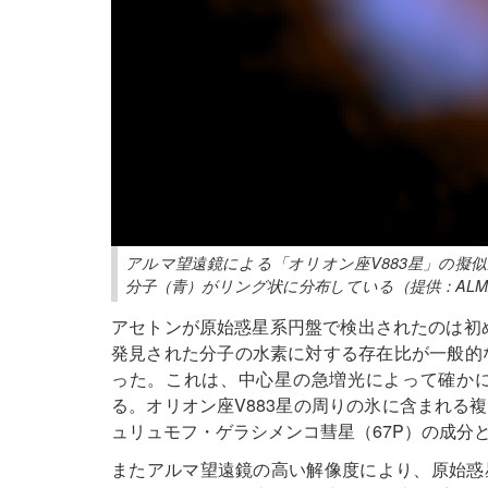
アルマ望遠鏡による「オリオン座V883星」の擬
分子（青）がリング状に分布している（提供：ALMA (ESO/N
アセトンが原始惑星系円盤で検出されたのは初め
発見された分子の水素に対する存在比が一般的な
った。これは、中心星の急増光によって確か
る。オリオン座V883星の周りの氷に含まれる
ュリュモフ・ゲラシメンコ彗星（67P）の成分
またアルマ望遠鏡の高い解像度により、原始惑