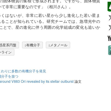
の固体物質の集積で形成されます。ですから、固体物質
いて非常に重要なのです」（相川さん）。
多くはないが、非常に若い星から少し進化した若い星ま
れることが知られている。研究チームでは、急増光中の
ことで、星の進化に伴う周囲の化学組成の変化も追いか
惑星系円盤
有機分子
メタノール
ーライン
まわりに多数の有機分子を発見
機分子を放つ
around V883 Ori revealed by its stellar outburst
論文