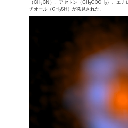
（CH
CN）、アセトン（CH
COCH
）、エチ
3
3
3
チオール（CH
SH）が発見された。
3