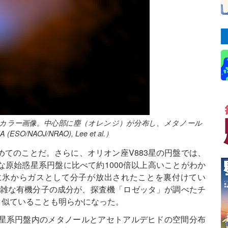
似カラー画像。中心部に塵（オレンジ）が分布し、メタノール
AOJ/NRAO), Lee et al.）
てのことだ。さらに、オリオン座V883星の円盤では、
原始惑星系円盤に比べて約1000倍以上高いことがわか
に氷からガスとして分子が放出されたことを裏付けてい
複雑な有機分子の成分が、探査機「ロゼッタ」が調べたチ
と似ていることも明らかになった。
星系円盤内のメタノールとアセトアルデヒドの空間分布