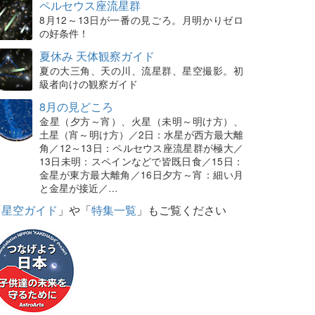
ペルセウス座流星群
8月12～13日が一番の見ごろ。月明かりゼロ
の好条件！
夏休み 天体観察ガイド
夏の大三角、天の川、流星群、星空撮影。初
級者向けの観察ガイド
8月の見どころ
金星（夕方～宵）、火星（未明～明け方）、
土星（宵～明け方）／2日：水星が西方最大離
角／12～13日：ペルセウス座流星群が極大／
13日未明：スペインなどで皆既日食／15日：
金星が東方最大離角／16日夕方～宵：細い月
と金星が接近／…
「
星空ガイド
」や「
特集一覧
」もご覧ください