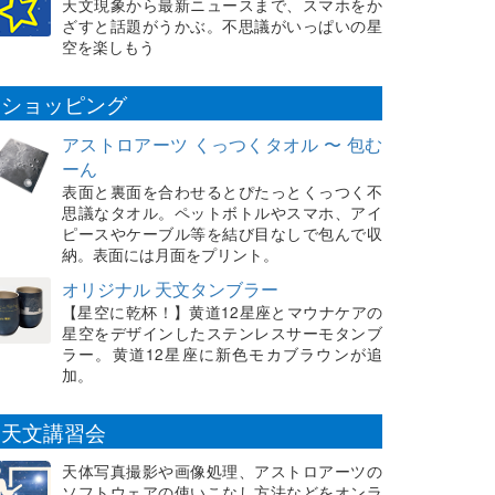
天文現象から最新ニュースまで、スマホをか
ざすと話題がうかぶ。不思議がいっぱいの星
空を楽しもう
ショッピング
アストロアーツ くっつくタオル 〜 包む
ーん
表面と裏面を合わせるとぴたっとくっつく不
思議なタオル。ペットボトルやスマホ、アイ
ピースやケーブル等を結び目なしで包んで収
納。表面には月面をプリント。
オリジナル 天文タンブラー
【星空に乾杯！】黄道12星座とマウナケアの
星空をデザインしたステンレスサーモタンブ
ラー。黄道12星座に新色モカブラウンが追
加。
天文講習会
天体写真撮影や画像処理、アストロアーツの
ソフトウェアの使いこなし方法などをオンラ