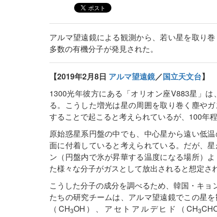
アルマ望遠鏡による観測から、若い星を取り巻
多数の有機分子が発見された。
【2019年2月8日
アルマ望遠鏡
／
国立天文台
】
1300光年彼方にある「オリオン座V883星
る。こうした増光は星の周囲を取り巻く塵やガ
することで起こると考えられているが、100年
原始惑星系円盤の中でも、中心星から遠い低温
面に付着していると考えられている。だが、星
ン（円盤内で氷が昇華する温度になる場所）よ
た様々な分子がガスとして放出されると想定さ
こうした分子の成分を調べるため、韓国・キョンヒ大
たちの研究チームは、アルマ望遠鏡でこの星を
（CH
OH）、アセトアルデヒド（CH
C
3
3