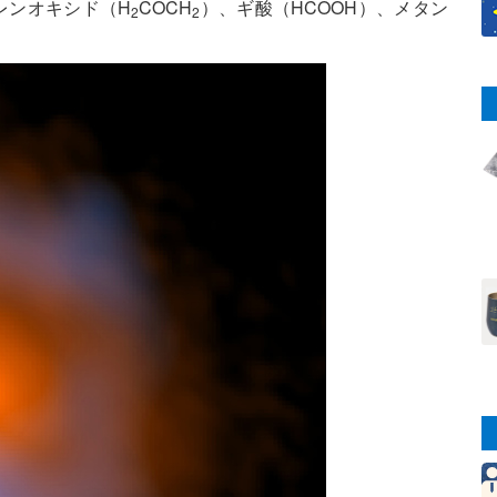
レンオキシド（H
COCH
）、ギ酸（HCOOH）、メタン
2
2