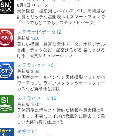
8月4日 リリース
天体観察・撮影用モバイルアプリ。高精度な
計算とリッチな星図表示をスマートフォンで
「いつでもどこでも、ステラナビゲータ」
ステラナビゲータ12
最新版
12.0i
美しい描画、豊富な天体データ、オリジナル
番組エディタなど「星空ひろがる 楽しさひろ
げる」天文シミュレーション
ステラショット3
最新版
3.0o
純国産のオールインワン天体撮影ソフトがパ
ワーアップ。ライブスタックやオートフォー
カスなど新機能も搭載
ステライメージ10
最新版
10.0f
天体画像に埋もれた微細な情報を最大限に引
き出し、不要なノイズは徹底的に除去して美
しい天体写真に仕上げる
星空ナビ