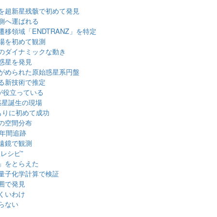
を超新星残骸で初めて発見
側へ運ばれる
移領域「ENDTRANZ」を特定
場を初めて観測
のダイナミックな動き
惑星を発見
がめられた原始惑星系円盤
る新技術で推定
が役立っている
惑星誕生の現場
もりに初めて成功
の空間分布
0年間追跡
遠鏡で観測
レシピ”
」をとらえた
量子化学計算で検証
囲で発見
くいわけ
らない