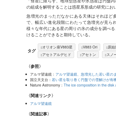
「彗星に限らず、地球型惑星や氷惑星は円盤内
の組成を解明することは惑星系形成の研究にお
急増光のまっただなかにある天体はそれほど
で、幅広い進化段階にわたって急増光が見ら
様々な年代にある星の周りの氷の成分を調べる
けることができると期待している。
オリオン座V883星
V883 Ori
原始
タグ
アセトアルデヒド
アセトン
スノ
〈参照〉
アルマ望遠鏡：
アルマ望遠鏡、急増光した若い星の
国立天文台：
若い星を取り巻く円盤での雪解けが有
Nature Astronomy：
The ice composition in the disk 
〈関連リンク〉
アルマ望遠鏡
関連記事