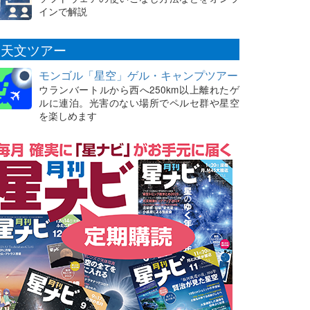
インで解説
天文ツアー
モンゴル「星空」ゲル・キャンプツアー
ウランバートルから西へ250km以上離れたゲ
ルに連泊。光害のない場所でペルセ群や星空
を楽しめます