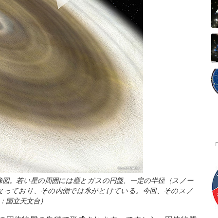
想像図。若い星の周囲には塵とガスの円盤、一定の半径（スノー
なっており、その内側では氷がとけている。今回、そのスノ
：国立天文台）