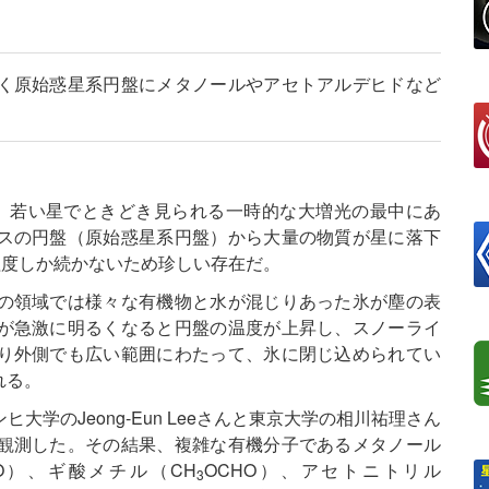
く原始惑星系円盤にメタノールやアセトアルデヒドなど
」は、若い星でときどき見られる一時的な大増光の最中にあ
スの円盤（原始惑星系円盤）から大量の物質が星に落下
程度しか続かないため珍しい存在だ。
の領域では様々な有機物と水が混じりあった氷が塵の表
が急激に明るくなると円盤の温度が上昇し、スノーライ
り外側でも広い範囲にわたって、氷に閉じ込められてい
れる。
学のJeong-Eun Leeさんと東京大学の相川祐理さん
観測した。その結果、複雑な有機分子であるメタノール
HO）、ギ酸メチル（CH
OCHO）、アセトニトリル
3