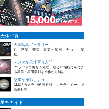
天体写真
天体写真ギャラリー
月、惑星、彗星、星雲・星団、天の川、星
景、…
デジタル天体写真入門
PCソフトで撮影＆処理。明るい場所でもでき
る星雲・星団撮影を初歩から解説
惑星を撮影しよう
CMOSカメラで動画撮影、ステライメージで
画像処理
星空ガイド