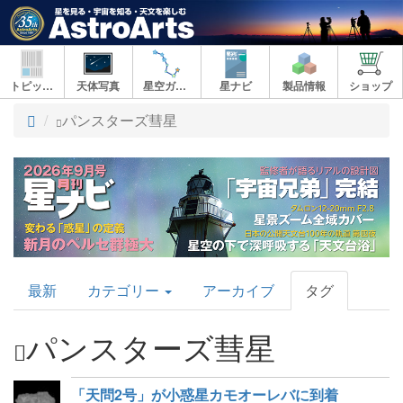
トピックス
天体写真
星空ガイド
星ナビ
製品情報
ショップ
ト
パンスターズ彗星
ッ
プ
AstroArts
最新
カテゴリー
アーカイブ
タグ
Topics
パンスターズ彗星
「天問2号」が小惑星カモオーレバに到着