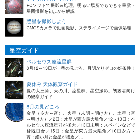
PCソフトで撮影＆処理。明るい場所でもできる星雲・
星団撮影を初歩から解説
惑星を撮影しよう
CMOSカメラで動画撮影、ステライメージで画像処理
星空ガイド
ペルセウス座流星群
8月12～13日が一番の見ごろ。月明かりゼロの好条件！
夏休み 天体観察ガイド
夏の大三角、天の川、流星群、星空撮影。初級者向け
の観察ガイド
8月の見どころ
金星（夕方～宵）、火星（未明～明け方）、土星（宵
～明け方）／2日：水星が西方最大離角／12～13日：ペ
ルセウス座流星群が極大／13日未明：スペインなどで
皆既日食／15日：金星が東方最大離角／16日夕方～
宵：細い月と金星が接近／…