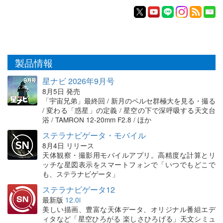
製品情報
星ナビ 2026年9月号
8月5日 発売
「宇宙兄弟」最終回 / 新月のペルセ群極大を見る・撮る
/ 変わる「惑星」の定義 / 星空の下で深呼吸する天文台
浴 / TAMRON 12-20mm F2.8 / ほか
ステラナビゲータ・モバイル
8月4日 リリース
天体観察・撮影用モバイルアプリ。高精度な計算とリ
ッチな星図表示をスマートフォンで「いつでもどこで
も、ステラナビゲータ」
ステラナビゲータ12
最新版
12.0i
美しい描画、豊富な天体データ、オリジナル番組エデ
ィタなど「星空ひろがる 楽しさひろげる」天文シミュ