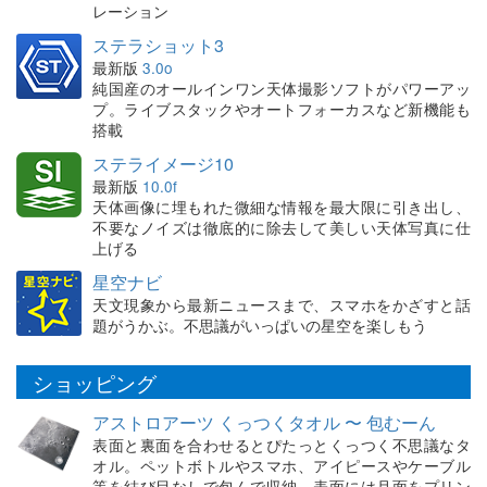
レーション
ステラショット3
最新版
3.0o
純国産のオールインワン天体撮影ソフトがパワーアッ
プ。ライブスタックやオートフォーカスなど新機能も
搭載
ステライメージ10
最新版
10.0f
天体画像に埋もれた微細な情報を最大限に引き出し、
不要なノイズは徹底的に除去して美しい天体写真に仕
上げる
星空ナビ
天文現象から最新ニュースまで、スマホをかざすと話
題がうかぶ。不思議がいっぱいの星空を楽しもう
ショッピング
アストロアーツ くっつくタオル 〜 包むーん
表面と裏面を合わせるとぴたっとくっつく不思議なタ
オル。ペットボトルやスマホ、アイピースやケーブル
等を結び目なしで包んで収納。表面には月面をプリン