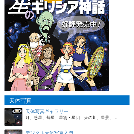
天体写真
天体写真ギャラリー
月、惑星、彗星、星雲・星団、天の川、星景、…
デジタル天体写真入門