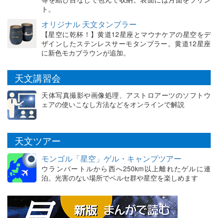
ト。
オリジナル 天文タンブラー
【星空に乾杯！】黄道12星座とマウナケアの星空をデ
ザインしたステンレスサーモタンブラー。黄道12星座
に新色モカブラウンが追加。
天文講習会
天体写真撮影や画像処理、アストロアーツのソフトウ
ェアの使いこなし方法などをオンラインで解説
天文ツアー
モンゴル「星空」ゲル・キャンプツアー
ウランバートルから西へ250km以上離れたゲルに連
泊。光害のない場所でペルセ群や星空を楽しめます