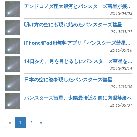
アンドロメダ座大銀河とパンスターズ彗星が接近中
2013/04/03
明け方の空にも現れ始めたパンスターズ彗星
2013/03/27
iPhone/iPad用無料アプリ「パンスターズ彗星を見よう」公開
2013/03/18
14日夕方、月を目じるしにパンスターズ彗星を探そう
2013/03/14
日本の空に姿を現したパンスターズ彗星
2013/03/08
パンスターズ彗星、太陽最接近を前に肉眼等級へ
2013/03/01
«
1
2
»