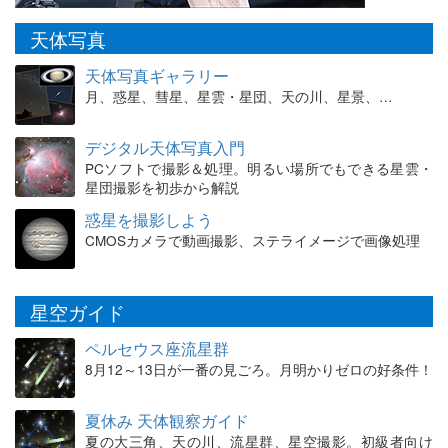
天体写真
天体写真ギャラリー
月、惑星、彗星、星雲・星団、天の川、星景、…
デジタル天体写真入門
PCソフトで撮影＆処理。明るい場所でもできる星雲・
星団撮影を初歩から解説
惑星を撮影しよう
CMOSカメラで動画撮影、ステライメージで画像処理
星空ガイド
ペルセウス座流星群
8月12～13日が一番の見ごろ。月明かりゼロの好条件！
夏休み 天体観察ガイド
夏の大三角、天の川、流星群、星空撮影。初級者向け