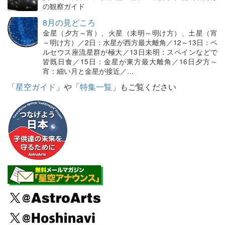
の観察ガイド
8月の見どころ
金星（夕方～宵）、火星（未明～明け方）、土星（宵
～明け方）／2日：水星が西方最大離角／12～13日：ペ
ルセウス座流星群が極大／13日未明：スペインなどで
皆既日食／15日：金星が東方最大離角／16日夕方～
宵：細い月と金星が接近／…
「
星空ガイド
」や「
特集一覧
」もご覧ください