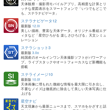
天体観察・撮影用モバイルアプリ。高精度な計算とリ
ッチな星図表示をスマートフォンで「いつでもどこで
も、ステラナビゲータ」
ステラナビゲータ12
最新版
12.0i
美しい描画、豊富な天体データ、オリジナル番組エデ
ィタなど「星空ひろがる 楽しさひろげる」天文シミュ
レーション
ステラショット3
最新版
3.0o
純国産のオールインワン天体撮影ソフトがパワーアッ
プ。ライブスタックやオートフォーカスなど新機能も
搭載
ステライメージ10
最新版
10.0f
天体画像に埋もれた微細な情報を最大限に引き出し、
不要なノイズは徹底的に除去して美しい天体写真に仕
上げる
星空ナビ
天文現象から最新ニュースまで、スマホをかざすと話