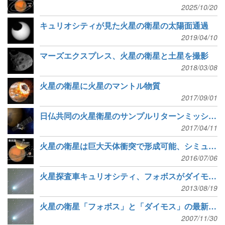
2025/10/20
キュリオシティが見た火星の衛星の太陽面通過
2019/04/10
マーズエクスプレス、火星の衛星と土星を撮影
2018/03/08
火星の衛星に火星のマントル物質
2017/09/01
日仏共同の火星衛星のサンプルリターンミッション「MMX」
2017/04/11
火星の衛星は巨大天体衝突で形成可能、シミュレーションで解明
2016/07/06
火星探査車キュリオシティ、フォボスがダイモスを隠す食現象を観測
2013/08/19
火星の衛星「フォボス」と「ダイモス」の最新画像
2007/11/30