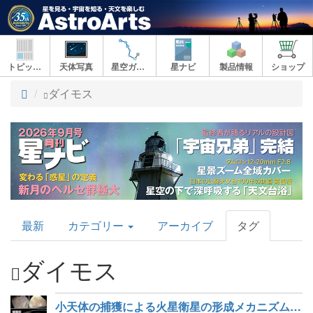
トピックス
天体写真
星空ガイド
星ナビ
製品情報
ショップ
ト
ダイモス
ッ
プ
AstroArts
最新
カテゴリー
アーカイブ
タグ
Topics
ダイモス
小天体の捕獲による火星衛星の形成メカニズムを解明