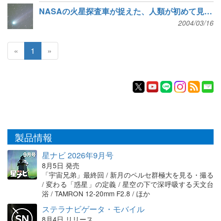
NASAの火星探査車が捉えた、人類が初めて見る他の惑星上での日食
2004/03/16
«
1
»
製品情報
星ナビ 2026年9月号
8月5日 発売
「宇宙兄弟」最終回 / 新月のペルセ群極大を見る・撮る
/ 変わる「惑星」の定義 / 星空の下で深呼吸する天文台
浴 / TAMRON 12-20mm F2.8 / ほか
ステラナビゲータ・モバイル
8月4日 リリース