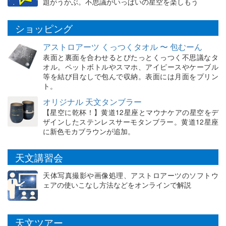
題がうかぶ。不思議がいっぱいの星空を楽しもう
ショッピング
アストロアーツ くっつくタオル 〜 包むーん
表面と裏面を合わせるとぴたっとくっつく不思議なタ
オル。ペットボトルやスマホ、アイピースやケーブル
等を結び目なしで包んで収納。表面には月面をプリン
ト。
オリジナル 天文タンブラー
【星空に乾杯！】黄道12星座とマウナケアの星空をデ
ザインしたステンレスサーモタンブラー。黄道12星座
に新色モカブラウンが追加。
天文講習会
天体写真撮影や画像処理、アストロアーツのソフトウ
ェアの使いこなし方法などをオンラインで解説
天文ツアー